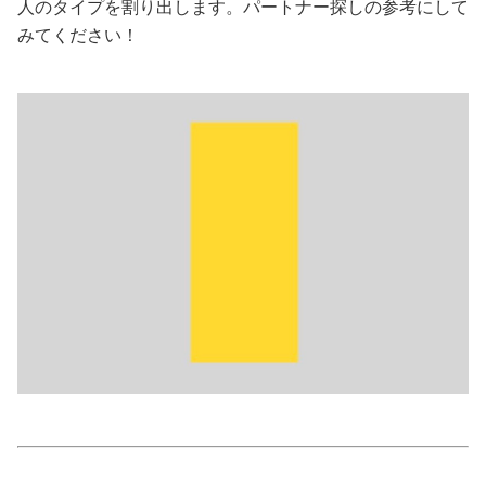
人のタイプを割り出します。パートナー探しの参考にして
みてください！
美容/健康
ワークスタイル
妊娠/出産/家族
ココロ/カラダ
グルメ
トラベル
カルチャー/エンタメ