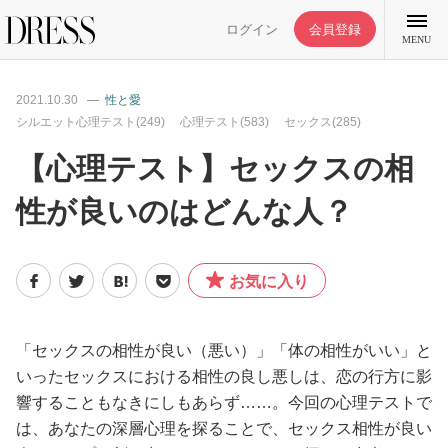
ログイン
会員登録
MENU
2021.10.30
性と愛
シルエット心理テスト(249)
心理テスト(583)
セックス(285)
【心理テスト】セックスの相
特集記事
性が良いのはどんな人？
DRESS部活
お気に入り
ライフスタイル
「セックスの相性が良い（悪い）」「体の相性がいい」と
ファッション
いったセックスにおける相性の良し悪しは、恋の行方に影
響することもなきにしもあらず……。今回の心理テストで
恋愛/結婚/離婚
は、あなたの深層心理を探ることで、セックス相性が良い