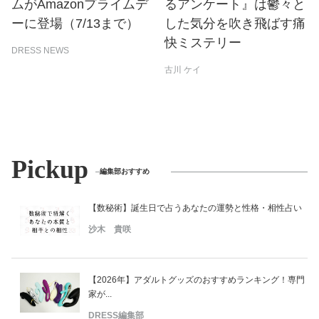
ムがAmazonプライムデ
るアンケート』は鬱々と
ーに登場（7/13まで）
した気分を吹き飛ばす痛
快ミステリー
DRESS NEWS
古川 ケイ
Pickup
編集部おすすめ
【数秘術】誕生日で占うあなたの運勢と性格・相性占い
沙木 貴咲
【2026年】アダルトグッズのおすすめランキング！専門
家が...
DRESS編集部