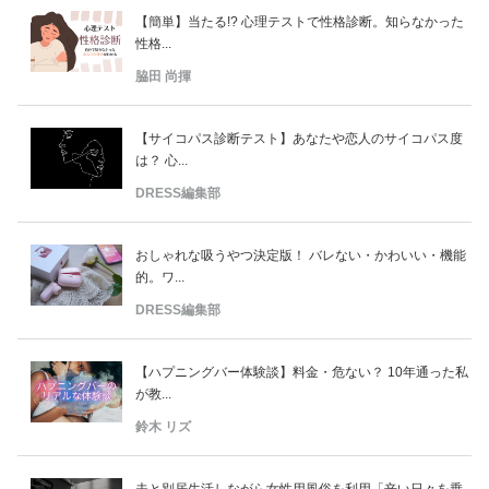
【簡単】当たる!? 心理テストで性格診断。知らなかった
性格...
脇田 尚揮
【サイコパス診断テスト】あなたや恋人のサイコパス度
は？ 心...
DRESS編集部
おしゃれな吸うやつ決定版！ バレない・かわいい・機能
的。ワ...
DRESS編集部
【ハプニングバー体験談】料金・危ない？ 10年通った私
が教...
鈴木 リズ