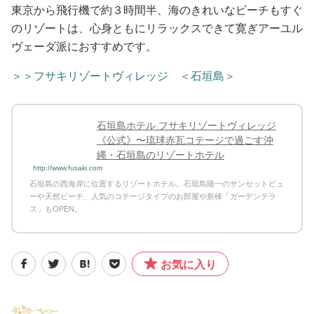
東京から飛行機で約３時間半、海のきれいなビーチもすぐ
のリゾートは、心身ともにリラックスできて寛ぎアーユル
ヴェーダ派におすすめです。
＞＞フサキリゾートヴィレッジ ＜石垣島＞
石垣島ホテル フサキリゾートヴィレッジ
《公式》〜琉球赤瓦コテージで過ごす沖
縄・石垣島のリゾートホテル
http://www.fusaki.com
石垣島の西海岸に位置するリゾートホテル。石垣島随一のサンセットビュ
ーや天然ビーチ、人気のコテージタイプのお部屋や新棟「ガーデンテラ
ス」もOPEN。
お気に入り