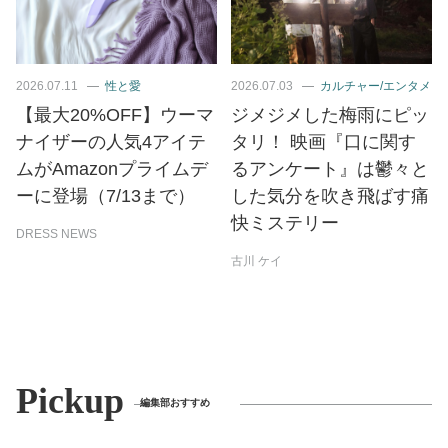
2026.07.11
性と愛
2026.07.03
カルチャー/エンタメ
【最大20%OFF】ウーマ
ジメジメした梅雨にピッ
ナイザーの人気4アイテ
タリ！ 映画『口に関す
ムがAmazonプライムデ
るアンケート』は鬱々と
ーに登場（7/13まで）
した気分を吹き飛ばす痛
快ミステリー
DRESS NEWS
古川 ケイ
Pickup
編集部おすすめ