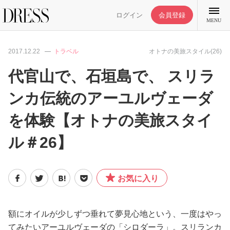
ログイン
会員登録
MENU
2017.12.22
トラベル
オトナの美旅スタイル(26)
代官山で、石垣島で、 スリラ
ンカ伝統のアーユルヴェーダ
特集記事
を体験【オトナの美旅スタイ
DRESS部活
ル＃26】
ライフスタイル
お気に入り
ファッション
額にオイルが少しずつ垂れて夢見心地という、一度はやっ
恋愛/結婚/離婚
てみたいアーユルヴェーダの「シロダーラ」。スリランカ