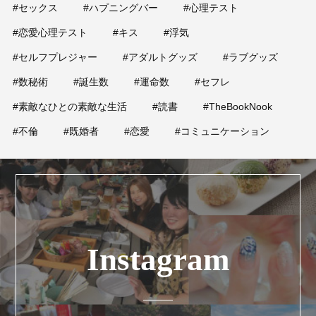
#セックス
#ハプニングバー
#心理テスト
#恋愛心理テスト
#キス
#浮気
#セルフプレジャー
#アダルトグッズ
#ラブグッズ
#数秘術
#誕生数
#運命数
#セフレ
#素敵なひとの素敵な生活
#読書
#TheBookNook
#不倫
#既婚者
#恋愛
#コミュニケーション
Instagram