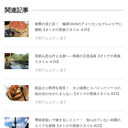
関連記事
衝撃の見た目！ 極厚10cmのアメリカンなグルメピザに
挑戦【オトナの美旅スタイル ＃25】
小野アムスデン 道子
美肌も恋も叶える旅へ～島根の玉造温泉【オトナの美旅
スタイル ＃24】
小野アムスデン 道子
絶品カニ料理を発見！ カニ味噌とスパイシーソースの
組み合わせがたまらない【オトナの美旅スタイル #23】
小野アムスデン 道子
季節差狙いで旅するシドニー！ 知られていない未開の
エリアを探検【オトナの美旅スタイル #22】