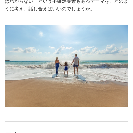
はわからない」という不確定要素もあるテーマを、どのよ
うに考え、話し合えばいいのでしょうか。
美容/健康
ワークスタイル
妊娠/出産/家族
ココロ/カラダ
グルメ
トラベル
カルチャー/エンタメ