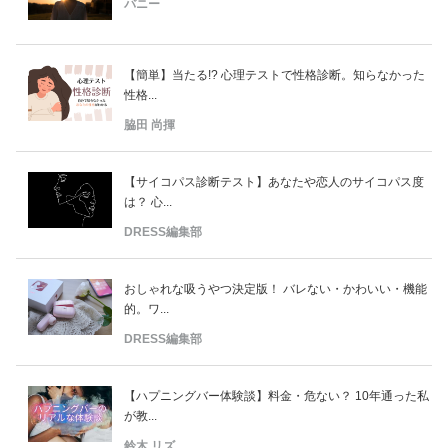
バニー
【簡単】当たる!? 心理テストで性格診断。知らなかった
性格...
脇田 尚揮
【サイコパス診断テスト】あなたや恋人のサイコパス度
は？ 心...
DRESS編集部
おしゃれな吸うやつ決定版！ バレない・かわいい・機能
的。ワ...
DRESS編集部
【ハプニングバー体験談】料金・危ない？ 10年通った私
が教...
鈴木 リズ