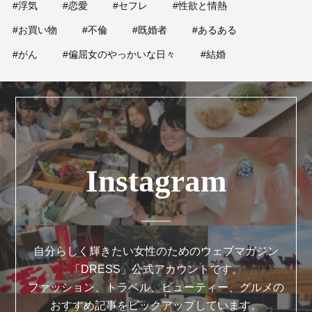
#浮気
#恋愛
#セフレ
#性欲と情熱
#お買い物
#不倫
#既婚者
#あるある
#がん
#偏屈女のやっかいな日々
#結婚
Instagram
自分らしく輝きたい女性のためのウェブマガジン
「DRESS」公式アカウントです。
ファッション、トラベル、ビューティー、グルメの
おすすめ記事をピックアップしています。