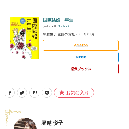
国際結婚一年生
posted with
ヨメレバ
塚越悦子 主婦の友社 2011年01月
Amazon
Kindle
楽天ブックス
お気に入り
塚越 悦子