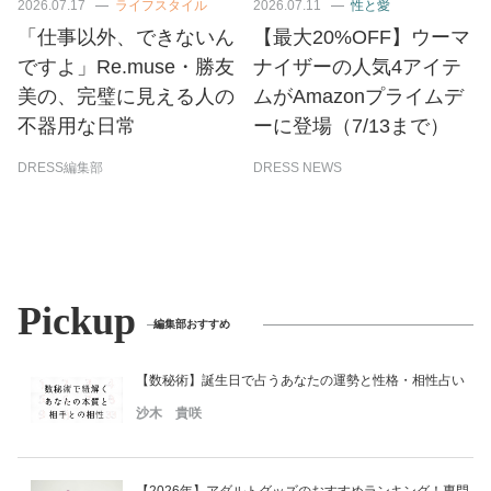
2026.07.17
ライフスタイル
2026.07.11
性と愛
「仕事以外、できないん
【最大20%OFF】ウーマ
ですよ」Re.muse・勝友
ナイザーの人気4アイテ
美の、完璧に見える人の
ムがAmazonプライムデ
不器用な日常
ーに登場（7/13まで）
DRESS編集部
DRESS NEWS
Pickup
編集部おすすめ
【数秘術】誕生日で占うあなたの運勢と性格・相性占い
沙木 貴咲