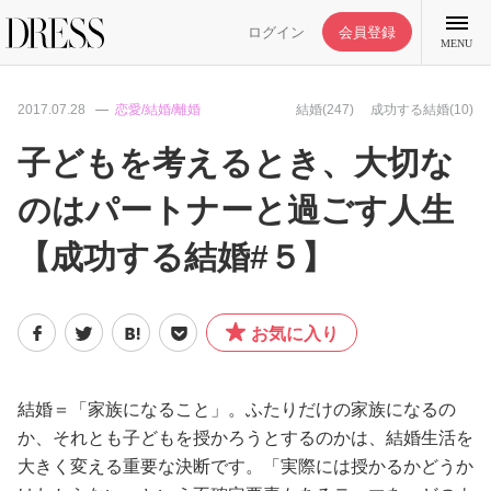
ログイン
会員登録
MENU
2017.07.28
恋愛/結婚/離婚
結婚(247)
成功する結婚(10)
子どもを考えるとき、大切な
のはパートナーと過ごす人生
特集記事
【成功する結婚#５】
DRESS部活
お気に入り
ライフスタイル
ファッション
結婚＝「家族になること」。ふたりだけの家族になるの
か、それとも子どもを授かろうとするのかは、結婚生活を
大きく変える重要な決断です。「実際には授かるかどうか
恋愛/結婚/離婚