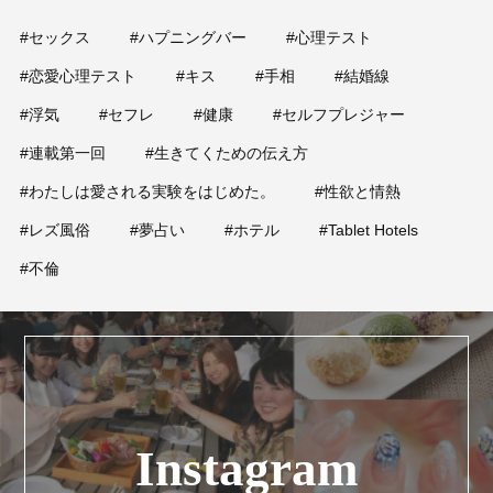
#セックス
#ハプニングバー
#心理テスト
#恋愛心理テスト
#キス
#手相
#結婚線
#浮気
#セフレ
#健康
#セルフプレジャー
#連載第一回
#生きてくための伝え方
#わたしは愛される実験をはじめた。
#性欲と情熱
#レズ風俗
#夢占い
#ホテル
#Tablet Hotels
#不倫
Instagram