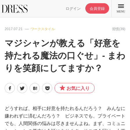
ログイン
会員登録
MENU
2017.07.21
ワークスタイル
習慣(39)
マジシャンが教える「好意を
持たれる魔法の口ぐせ」- まわ
特集記事
りを笑顔にしてますか？
DRESS部活
お気に入り
ライフスタイル
ファッション
どうすれば、相手に好意を持たれるんだろう？ みんなに
嫌われずに済むんだろう？ ビジネスでも、プライベート
でも、人間関係の悩みは尽きませんよね。まず、コミュニ
恋愛/結婚/離婚