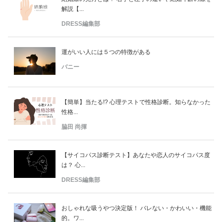
解説【...
DRESS編集部
運がいい人には５つの特徴がある
バニー
【簡単】当たる!? 心理テストで性格診断。知らなかった
性格...
脇田 尚揮
【サイコパス診断テスト】あなたや恋人のサイコパス度
は？ 心...
DRESS編集部
おしゃれな吸うやつ決定版！ バレない・かわいい・機能
的。ワ...