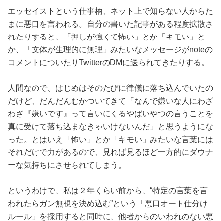
占い
エッセイストという仕事柄、ネット上で知らない人からた
まに悪口を言われる。自分の書いた記事がある程度拡散さ
性と愛
れたりすると、「押しが強くて怖い」とか「キモい」と
か、「文体が生理的に無理」みたいなメッセージがnoteの
ゲーム
コメントについたりTwitterのDMに送られてきたりする。
人間なので、はじめはそのたびに律儀に落ち込んでいたの
だけど、だんだんむかついてきて「なんで嫌いな人にわざ
わざ『嫌いです』って言いにくるやばいやつの言うことを
真に受けて落ち込まなきゃいけないんだ」と思うようにな
った。とはいえ「怖い」とか「キモい」みたいな言葉には
それだけで力があるので、見れば見るほど一方的にダウナ
ーな気持ちにさせられてしまう。
というわけで、私は２年くらい前から、“特定の言葉を言
われたらガン無視を決め込む”という「悪口オート仕分け
ルール」を採用すると同時に、他者からのいわれのない悪