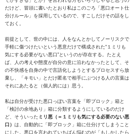
でかすぎる」とか）を言われる方もいらっしゃると思うの
だけど、冒頭に書いたとおり私はこのごろ「悪口オート仕
分けルール」を採用しているので、すこしだけその話をし
ておく。
前提として、世の中には、人をなんとかしてノーリスクで
手軽に傷つけたいという悪意だけで構成された“１ミリも
気にする必要がない悪口”というのが存在する。たとえ
ば、人の考えや態度が自分の意に沿わなかったとして、そ
の不快感を自身の中で言語化しようとするプロセスすら放
棄し、「キモい」とだけ匿名で相手にぶつける人の言葉は
それにあたると（個人的には）思う。
私は自分が受けた悪口っぽい言葉を「即ブロック」箱と
「検討の余地あり」箱に分類するようにしているのだけ
ど、そういった
ミリ悪（＝１ミリも気にする必要のない悪
口）
は、自動的に「即ブロック」箱に仕分けてしまうこと
にした。悪口を言われていちばん悩むのが「もしかしたら