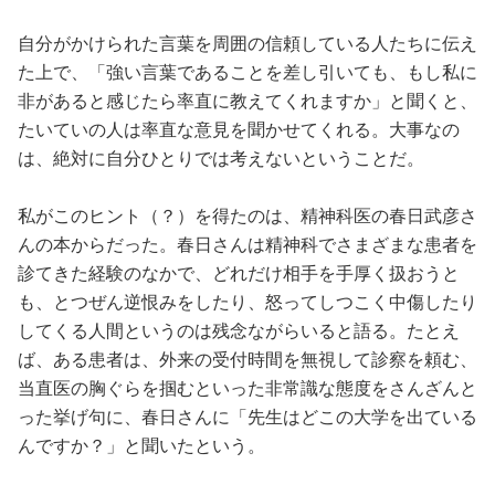
自分がかけられた言葉を周囲の信頼している人たちに伝え
た上で、「強い言葉であることを差し引いても、もし私に
非があると感じたら率直に教えてくれますか」と聞くと、
たいていの人は率直な意見を聞かせてくれる。大事なの
は、絶対に自分ひとりでは考えないということだ。
私がこのヒント（？）を得たのは、精神科医の春日武彦さ
んの本からだった。春日さんは精神科でさまざまな患者を
診てきた経験のなかで、どれだけ相手を手厚く扱おうと
も、とつぜん逆恨みをしたり、怒ってしつこく中傷したり
してくる人間というのは残念ながらいると語る。たとえ
ば、ある患者は、外来の受付時間を無視して診察を頼む、
当直医の胸ぐらを掴むといった非常識な態度をさんざんと
った挙げ句に、春日さんに「先生はどこの大学を出ている
んですか？」と聞いたという。