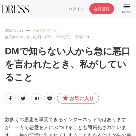
ログイン
会員登録
MENU
2020.05.22
ライフスタイル
偏屈女のやっかいな日々(26)
SNS(72)
習慣(39)
DMで知らない人から急に悪口
特集記事
を言われたとき、私がしてい
ること
DRESS部活
ライフスタイル
お気に入り
ファッション
数多くの恩恵を享受できるインターネットではあります
が、一方で悪意を人にぶつけることも簡易化されていま
恋愛/結婚/離婚
す。一生の記憶に刻まれてしまうこともある他人からの悪