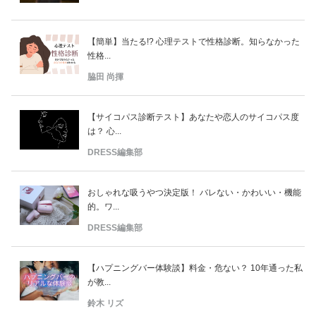
【簡単】当たる!? 心理テストで性格診断。知らなかった
性格...
脇田 尚揮
【サイコパス診断テスト】あなたや恋人のサイコパス度
は？ 心...
DRESS編集部
おしゃれな吸うやつ決定版！ バレない・かわいい・機能
的。ワ...
DRESS編集部
【ハプニングバー体験談】料金・危ない？ 10年通った私
が教...
鈴木 リズ