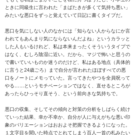
ときに同級生に言われた「まばたきが多くて気持ち悪い」
みたいな悪口をずっと覚えていて日記に書くタイプだ。
悪口を気にしない人のなかには「知らない人からなにか言
われてもあんまり気にならないんだよね」というカラッと
した人もいるけれど、私は本来まったくそういうタイプで
はなく、むしろ陰湿に近い。だから、マジで怖いと思うの
で書いていいものか迷うのだけど、私はある地点（具体的
に言うと24歳ごろ）まで自分が言われたほぼすべての悪
口をノートにメモっていた。言ってきたやつを全員呪って
やる……というモチベーションではなく、直せるところが
あったらひっそり直そう、という前向きな気持ちで。
悪口の収集、そしてその傾向と対策の分析をしばらく続け
ていった結果、幸か不幸か、自分が人に与えがちな悪い印
象のバリエーションはおおよそ把握できるようになった。
１文字目を聞いた時点でとれてしまう百人一首の札みたい