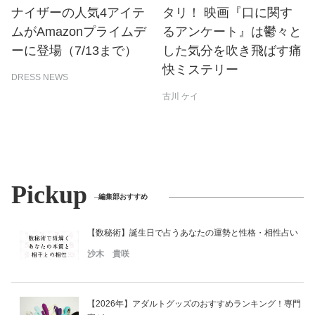
ナイザーの人気4アイテ
タリ！ 映画『口に関す
ムがAmazonプライムデ
るアンケート』は鬱々と
ーに登場（7/13まで）
した気分を吹き飛ばす痛
快ミステリー
DRESS NEWS
古川 ケイ
Pickup
編集部おすすめ
【数秘術】誕生日で占うあなたの運勢と性格・相性占い
沙木 貴咲
【2026年】アダルトグッズのおすすめランキング！専門