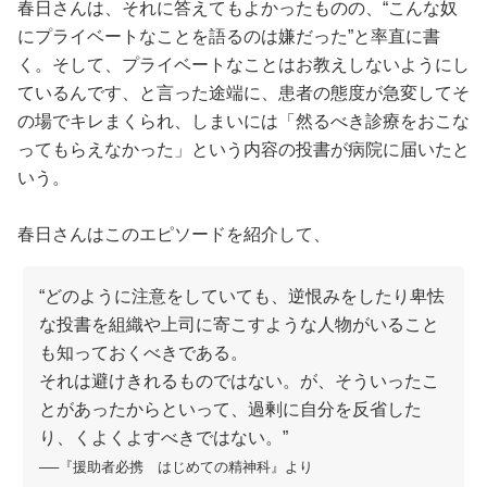
春日さんは、それに答えてもよかったものの、“こんな奴
にプライベートなことを語るのは嫌だった”と率直に書
く。そして、プライベートなことはお教えしないようにし
ているんです、と言った途端に、患者の態度が急変してそ
の場でキレまくられ、しまいには「然るべき診療をおこな
ってもらえなかった」という内容の投書が病院に届いたと
いう。
春日さんはこのエピソードを紹介して、
“どのように注意をしていても、逆恨みをしたり卑怯
な投書を組織や上司に寄こすような人物がいること
も知っておくべきである。
それは避けきれるものではない。が、そういったこ
とがあったからといって、過剰に自分を反省した
り、くよくよすべきではない。”
──『援助者必携 はじめての精神科』より