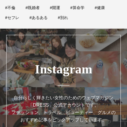
#不倫
#既婚者
#開運
#算命学
#健康
#セフレ
#あるある
#別れ
Instagram
自分らしく輝きたい女性のためのウェブマガジン
「DRESS」公式アカウントです。
ファッション、トラベル、ビューティー、グルメの
おすすめ記事をピックアップしています。