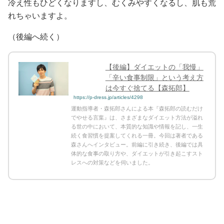
冷え性もひどくなりますし、むくみやすくなるし、肌も荒
れちゃいますよ。
（後編へ続く）
【後編】ダイエットの「我慢」
「辛い食事制限」という考え方
は今すぐ捨てる【森拓郎】
https://p-dress.jp/articles/4298
運動指導者・森拓郎さんによる本『森拓郎の読むだけ
でやせる言葉』は、さまざまなダイエット方法が溢れ
る世の中において、本質的な知識や情報を記し、一生
続く食習慣を提案してくれる一冊。今回は著者である
森さんへインタビュー。前編に引き続き、後編では具
体的な食事の取り方や、ダイエットが引き起こすスト
レスへの対策などを伺いました。