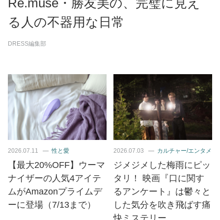
Re.muse・勝友美の、完璧に見え
る人の不器用な日常
DRESS編集部
2026.07.11
性と愛
2026.07.03
カルチャー/エンタメ
【最大20%OFF】ウーマ
ジメジメした梅雨にピッ
ナイザーの人気4アイテ
タリ！ 映画『口に関す
ムがAmazonプライムデ
るアンケート』は鬱々と
ーに登場（7/13まで）
した気分を吹き飛ばす痛
快ミステリー