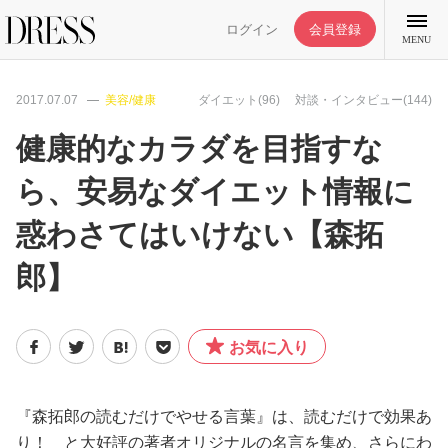
ログイン
会員登録
MENU
2017.07.07
美容/健康
ダイエット(96)
対談・インタビュー(144)
健康的なカラダを目指すな
ら、安易なダイエット情報に
特集記事
惑わさてはいけない【森拓
DRESS部活
郎】
ライフスタイル
お気に入り
ファッション
『森拓郎の読むだけでやせる言葉』は、読むだけで効果あ
恋愛/結婚/離婚
り！ と大好評の著者オリジナルの名言を集め、さらにわ