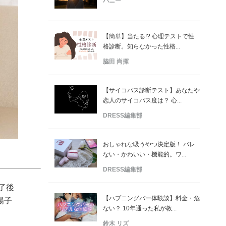
バニー
【簡単】当たる!? 心理テストで性
格診断。知らなかった性格...
脇田 尚揮
【サイコパス診断テスト】あなたや
恋人のサイコパス度は？ 心...
DRESS編集部
おしゃれな吸うやつ決定版！ バレ
ない・かわいい・機能的。ワ...
DRESS編集部
了後
【ハプニングバー体験談】料金・危
陽子
ない？ 10年通った私が教...
鈴木 リズ