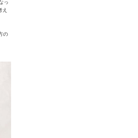
なっ
考え
方の