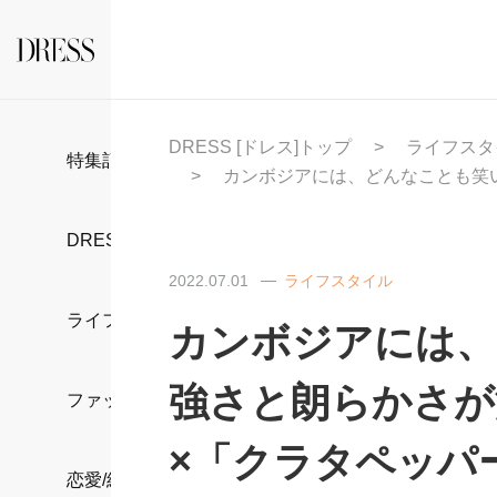
DRESS [ドレス]トップ
ライフスタ
特集記事
カンボジアには、どんなことも笑
DRESS部活
2022.07.01
ライフスタイル
ライフスタイル
カンボジアには、
強さと朗らかさが
ファッション
×「クラタペッパ
恋愛/結婚/離婚