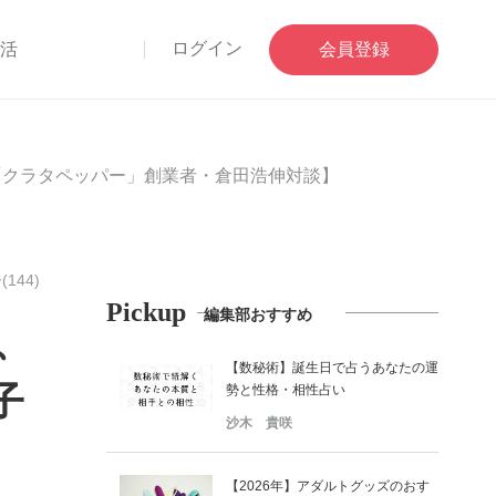
ログイン
部活
会員登録
「クラタペッパー」創業者・倉田浩伸対談】
144)
Pickup
編集部おすすめ
、
【数秘術】誕生日で占うあなたの運
子
勢と性格・相性占い
沙木 貴咲
】
【2026年】アダルトグッズのおす