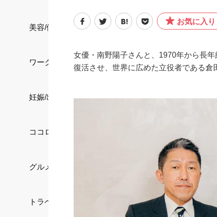
お気に入り
美容/健康
女優・南野陽子さんと、1970年から長
ワークスタイル
復活させ、世界に広めた立役者である倉
妊娠/出産/家族
ココロ/カラダ
グルメ
トラベル