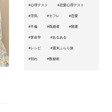
#心理テスト
#恋愛心理テスト
#浮気
#セフレ
#恋愛
#不倫
#既婚者
#開運
#算命学
#あるある
#レシピ
#週末ふらり旅
#別れ
#数秘術