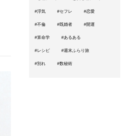
#浮気
#セフレ
#恋愛
#不倫
#既婚者
#開運
#算命学
#あるある
#レシピ
#週末ふらり旅
#別れ
#数秘術