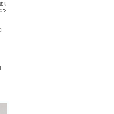
盛り
につ
日
」