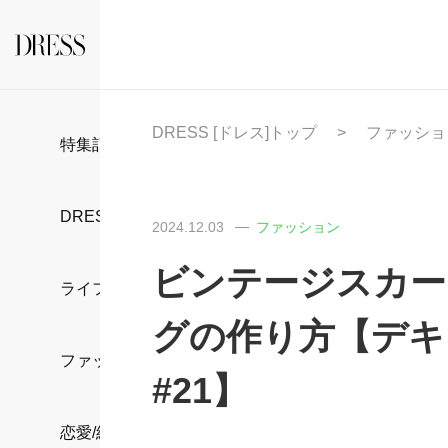
DRESS [ドレス]トップ
ファッショ
特集記事
DRESS部活
2024.12.03
ファッション
ビンテージスカー
ライフスタイル
グの作り方【デキ
ファッション
#21】
恋愛/結婚/離婚