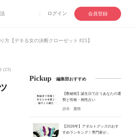
ログイン
部活
会員登録
方【デキる女の決断クローゼット #21】
23)
Pickup
編集部おすすめ
ッ
【数秘術】誕生日で占うあなたの運
勢と性格・相性占い
沙木 貴咲
【2026年】アダルトグッズのおす
すめランキング！専門家が...