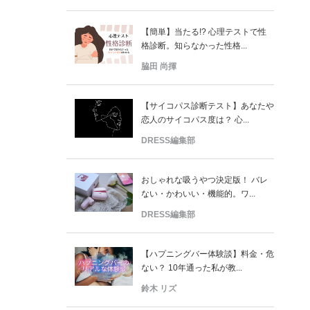
【簡単】当たる!? 心理テストで性
格診断。知らなかった性格...
脇田 尚揮
【サイコパス診断テスト】あなたや
恋人のサイコパス度は？ 心...
DRESS編集部
おしゃれな吸うやつ決定版！ バレ
ない・かわいい・機能的。ワ...
DRESS編集部
【ハプニングバー体験談】料金・危
ない？ 10年通った私が教...
鈴木 リズ