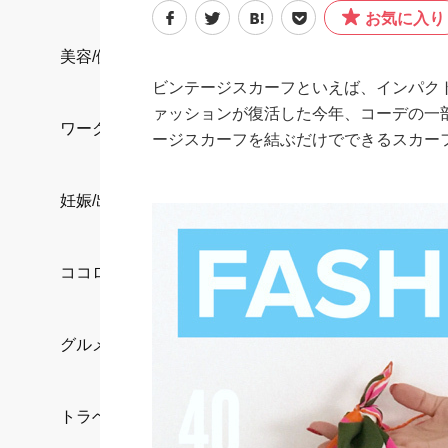
お気に入り
美容/健康
ビンテージスカーフといえば、インパク
ァッションが復活した今年、コーデの一
ワークスタイル
ージスカーフを結ぶだけでできるスカー
妊娠/出産/家族
ココロ/カラダ
グルメ
トラベル