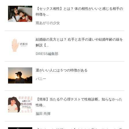
【セックス相性】とは？ 体の相性がいいと感じる相手の
特徴を...
雨あがりの少女
結婚線の見方とは？ 右手と左手の違いや結婚年齢の線を
解説【...
DRESS編集部
運がいい人には５つの特徴がある
バニー
【簡単】当たる!? 心理テストで性格診断。知らなかった
性格...
脇田 尚揮