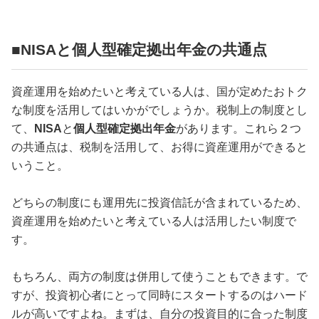
占い
性と愛
■NISAと個人型確定拠出年金の共通点
ゲーム
資産運用を始めたいと考えている人は、国が定めたおトク
な制度を活用してはいかがでしょうか。税制上の制度とし
て、
NISA
と
個人型確定拠出年金
があります。これら２つ
の共通点は、税制を活用して、お得に資産運用ができると
いうこと。
どちらの制度にも運用先に投資信託が含まれているため、
資産運用を始めたいと考えている人は活用したい制度で
す。
もちろん、両方の制度は併用して使うこともできます。で
すが、投資初心者にとって同時にスタートするのはハード
ルが高いですよね。まずは、自分の投資目的に合った制度