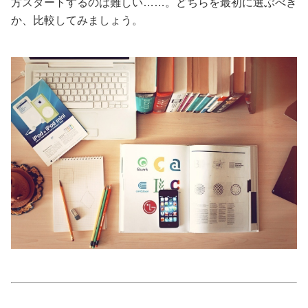
方スタートするのは難しい……。どちらを最初に選ぶべき
か、比較してみましょう。
美容/健康
ワークスタイル
妊娠/出産/家族
ココロ/カラダ
グルメ
トラベル
カルチャー/エンタメ