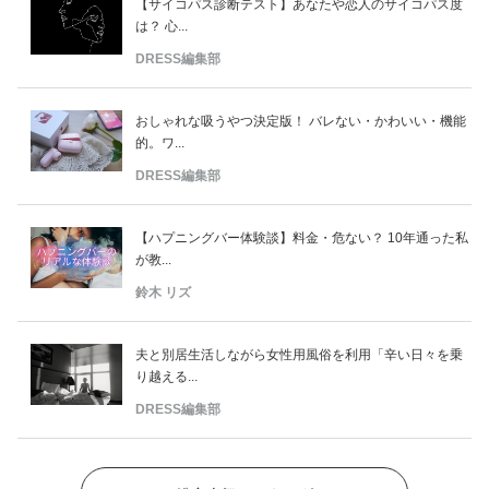
【サイコパス診断テスト】あなたや恋人のサイコパス度
は？ 心...
DRESS編集部
おしゃれな吸うやつ決定版！ バレない・かわいい・機能
的。ワ...
DRESS編集部
【ハプニングバー体験談】料金・危ない？ 10年通った私
が教...
鈴木 リズ
夫と別居生活しながら女性用風俗を利用「辛い日々を乗
り越える...
DRESS編集部