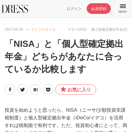
ログイン
会員登録
MENU
2017.04.29
ライフスタイル
マネー(253)
個人型確定拠出年金(3)
「NISA」と「個人型確定拠出
年金」どちらがあなたに合っ
特集記事
ているか比較します
DRESS部活
お気に入り
ライフスタイル
ファッション
投資を始めようと思ったら、NISA（ニーサ/少額投資非課
税制度）と個人型確定拠出年金（iDeCo/イデコ）を活用
すれば税制面で有利です。ただ、投資初心者にとって、両
恋愛/結婚/離婚