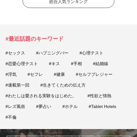
総合人気ランキング
#最近話題のキーワード
#セックス
#ハプニングバー
#心理テスト
#恋愛心理テスト
#キス
#手相
#結婚線
#浮気
#セフレ
#健康
#セルフプレジャー
#連載第一回
#生きてくための伝え方
#わたしは愛される実験をはじめた。
#性欲と情熱
#レズ風俗
#夢占い
#ホテル
#Tablet Hotels
#不倫