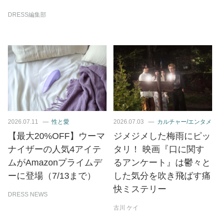
DRESS編集部
2026.07.11
性と愛
2026.07.03
カルチャー/エンタメ
【最大20%OFF】ウーマ
ジメジメした梅雨にピッ
ナイザーの人気4アイテ
タリ！ 映画『口に関す
ムがAmazonプライムデ
るアンケート』は鬱々と
ーに登場（7/13まで）
した気分を吹き飛ばす痛
快ミステリー
DRESS NEWS
古川 ケイ