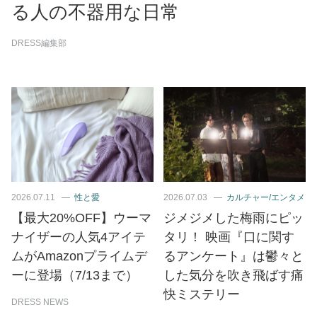
る人の不器用な日常
DRESS編集部
2026.07.11
性と愛
2026.07.03
カルチャー/エンタメ
【最大20%OFF】ウーマ
ジメジメした梅雨にピッ
ナイザーの人気4アイテ
タリ！ 映画『口に関す
ムがAmazonプライムデ
るアンケート』は鬱々と
ーに登場（7/13まで）
した気分を吹き飛ばす痛
快ミステリー
DRESS NEWS