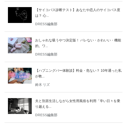
【サイコパス診断テスト】あなたや恋人のサイコパス度
は？ 心...
DRESS編集部
おしゃれな吸うやつ決定版！ バレない・かわいい・機能
的。ワ...
DRESS編集部
【ハプニングバー体験談】料金・危ない？ 10年通った私
が教...
鈴木 リズ
夫と別居生活しながら女性用風俗を利用「辛い日々を乗
り越える...
DRESS編集部