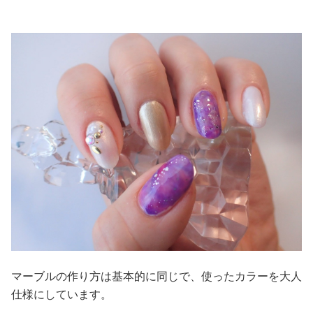
美容/健康
ワークスタイル
妊娠/出産/家族
ココロ/カラダ
グルメ
トラベル
カルチャー/エンタメ
マーブルの作り方は基本的に同じで、使ったカラーを大人
仕様にしています。