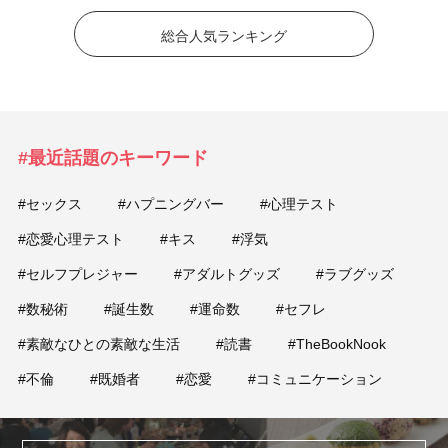
総合人気ランキング
#最近話題のキーワード
#セックス
#ハプニングバー
#心理テスト
#恋愛心理テスト
#キス
#浮気
#セルフプレジャー
#アダルトグッズ
#ラブグッズ
#数秘術
#誕生数
#運命数
#セフレ
#素敵なひとの素敵な生活
#読書
#TheBookNook
#不倫
#既婚者
#恋愛
#コミュニケーション