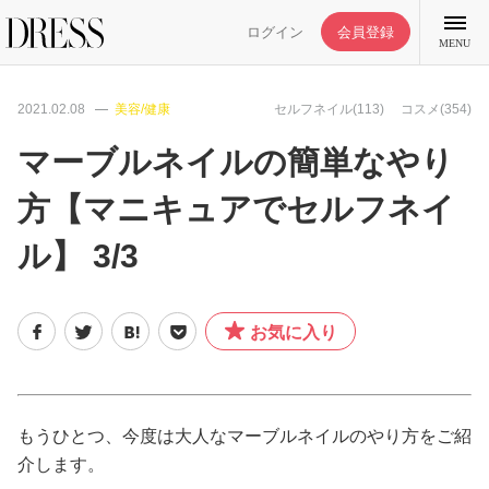
ログイン
会員登録
MENU
2021.02.08
美容/健康
セルフネイル(113)
コスメ(354)
マーブルネイルの簡単なやり
方【マニキュアでセルフネイ
特集記事
ル】 3/3
DRESS部活
お気に入り
ライフスタイル
ファッション
もうひとつ、今度は大人なマーブルネイルのやり方をご紹
介します。
恋愛/結婚/離婚