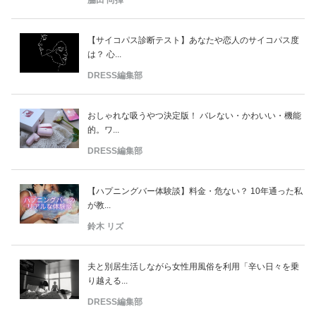
脇田 尚揮
【サイコパス診断テスト】あなたや恋人のサイコパス度
は？ 心...
DRESS編集部
おしゃれな吸うやつ決定版！ バレない・かわいい・機能
的。ワ...
DRESS編集部
【ハプニングバー体験談】料金・危ない？ 10年通った私
が教...
鈴木 リズ
夫と別居生活しながら女性用風俗を利用「辛い日々を乗
り越える...
DRESS編集部