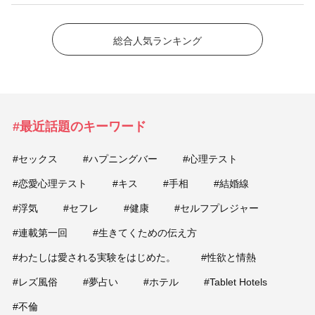
総合人気ランキング
#最近話題のキーワード
#セックス
#ハプニングバー
#心理テスト
#恋愛心理テスト
#キス
#手相
#結婚線
#浮気
#セフレ
#健康
#セルフプレジャー
#連載第一回
#生きてくための伝え方
#わたしは愛される実験をはじめた。
#性欲と情熱
#レズ風俗
#夢占い
#ホテル
#Tablet Hotels
#不倫