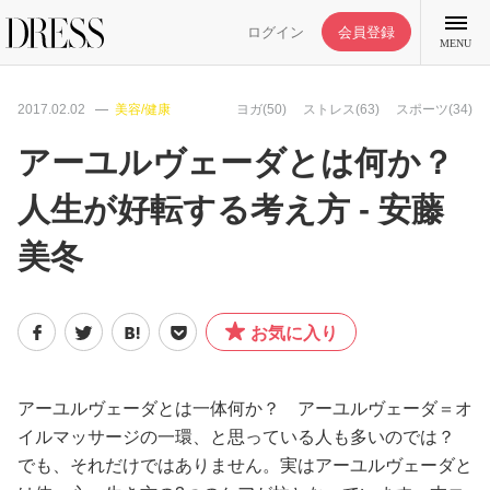
ログイン
会員登録
MENU
2017.02.02
美容/健康
ヨガ(50)
ストレス(63)
スポーツ(34)
アーユルヴェーダとは何か？
人生が好転する考え方 - 安藤
特集記事
美冬
DRESS部活
お気に入り
ライフスタイル
ファッション
アーユルヴェーダとは一体何か？ アーユルヴェーダ＝オ
イルマッサージの一環、と思っている人も多いのでは？
でも、それだけではありません。実はアーユルヴェーダと
恋愛/結婚/離婚