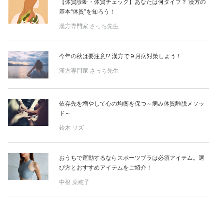
【体質診断・体質チェック】あなたは何タイプ？ 漢方の
基本“体質”を知ろう！
漢方専門家 さっち先生
今年の秋は要注意!? 漢方で９月病対策しよう！
漢方専門家 さっち先生
依存先を増やして心の均衡を保つ～病み体質離脱メソッ
ド～
鈴木 リズ
おうちで運動するならスポーツブラは必須アイテム。選
び方とおすすめアイテムをご紹介！
中根 菜穂子