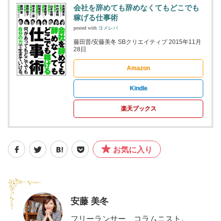
会社を辞めても辞めなくてもどこでも
稼げる仕事術
posted with
ヨメレバ
藤田晋/安藤美冬 SBクリエイティブ 2015年11月
28日
Amazon
Kindle
楽天ブックス
お気に入り
安藤 美冬
フリーランサー、コラムニスト。