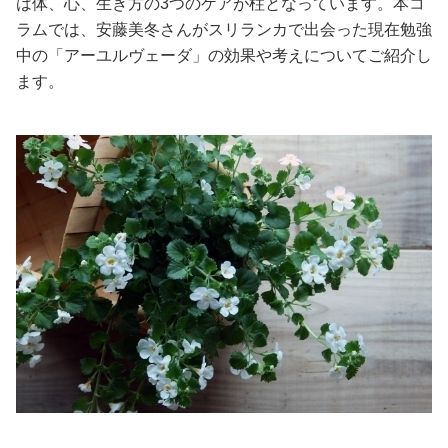
は体、心、生き方の3つのケアが柱となっています。本コ
ラムでは、安藤美冬さんがスリランカで出会った現在勉強
美容/健康
中の「アーユルヴェーダ」の効果や考えについてご紹介し
ます。
ワークスタイル
妊娠/出産/家族
ココロ/カラダ
グルメ
トラベル
カルチャー/エンタメ