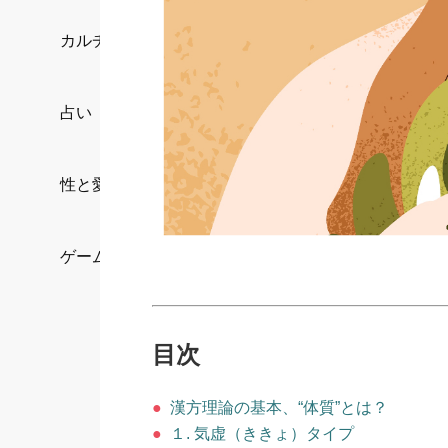
カルチャー/エンタメ
占い
性と愛
ゲーム
目次
●
漢方理論の基本、“体質”とは？
●
１. 気虚（ききょ）タイプ