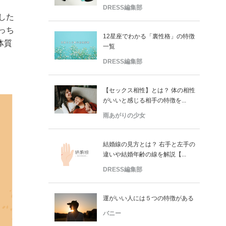
DRESS編集部
した
っち
12星座でわかる「裏性格」の特徴
体質
一覧
DRESS編集部
【セックス相性】とは？ 体の相性
がいいと感じる相手の特徴を...
雨あがりの少女
結婚線の見方とは？ 右手と左手の
違いや結婚年齢の線を解説【...
DRESS編集部
運がいい人には５つの特徴がある
バニー