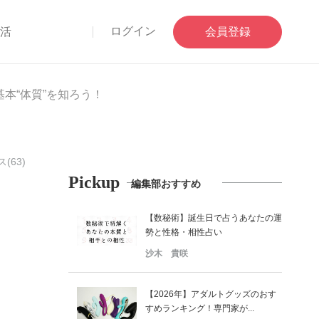
ログイン
部活
会員登録
本“体質”を知ろう！
(63)
Pickup
編集部おすすめ
【数秘術】誕生日で占うあなたの運
勢と性格・相性占い
沙木 貴咲
【2026年】アダルトグッズのおす
すめランキング！専門家が...