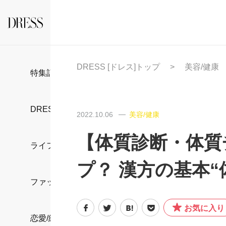
DRESS [ドレス]トップ
美容/健康
特集記事
DRESS部活
2022.10.06
美容/健康
【体質診断・体質
ライフスタイル
プ？ 漢方の基本“
ファッション
お気に入り
恋愛/結婚/離婚