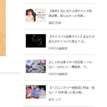
【簡単】当たる!? 心理テストで性
格診断。知らなかった性格...
脇田 尚揮
【サイコパス診断テスト】あなたや
恋人のサイコパス度は？ 心...
DRESS編集部
おしゃれな吸うやつ決定版！ バレ
ない・かわいい・機能的。ワ...
DRESS編集部
【ハプニングバー体験談】料金・危
ない？ 10年通った私が教...
鈴木 リズ