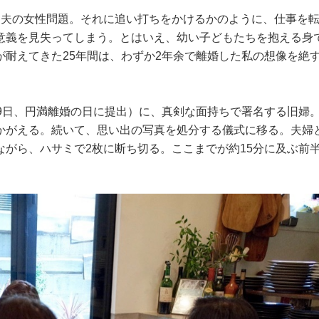
た夫の女性問題。それに追い打ちをかけるかのように、仕事を
意義を見失ってしまう。とはいえ、幼い子どもたちを抱える身
が耐えてきた25年間は、わずか2年余で離婚した私の想像を絶
29日、円満離婚の日に提出）に、真剣な面持ちで署名する旧婦
かがえる。続いて、思い出の写真を処分する儀式に移る。夫婦
がら、ハサミで2枚に断ち切る。ここまでが約15分に及ぶ前