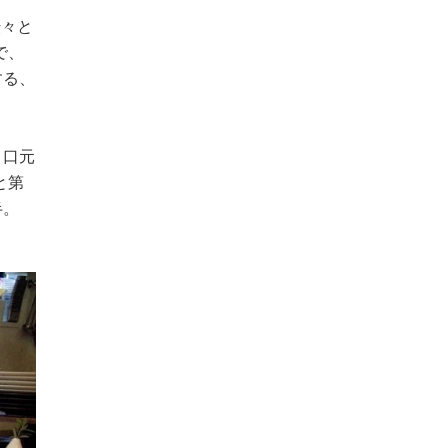
転々と
で、
する、
。口元
と第
半。