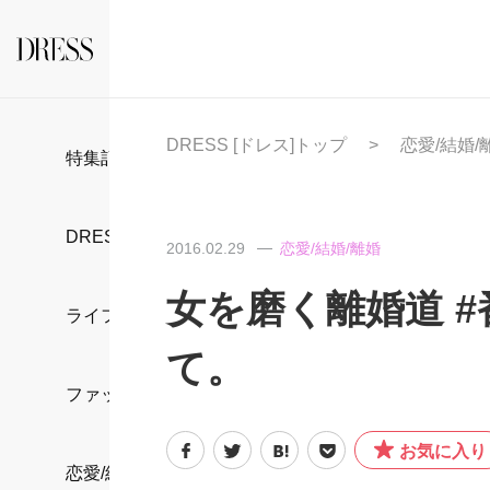
DRESS [ドレス]トップ
恋愛/結婚/
特集記事
DRESS部活
2016.02.29
恋愛/結婚/離婚
女を磨く離婚道 
ライフスタイル
て。
ファッション
お気に入り
恋愛/結婚/離婚