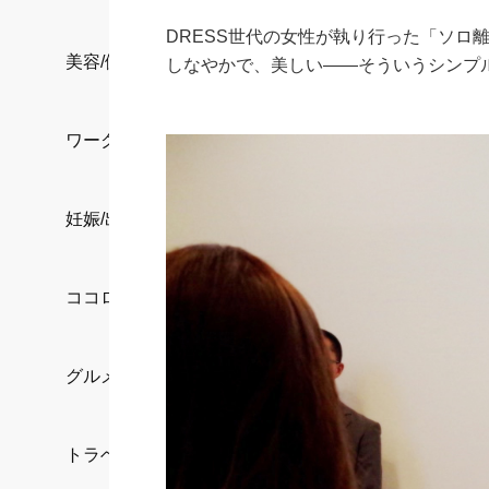
DRESS世代の女性が執り行った「ソロ
美容/健康
しなやかで、美しい――そういうシンプ
ワークスタイル
妊娠/出産/家族
ココロ/カラダ
グルメ
トラベル