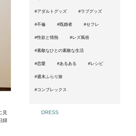
#アダルトグッズ
#ラブグッズ
#不倫
#既婚者
#セフレ
#性欲と情熱
#レズ風俗
#素敵なひとの素敵な生活
#恋愛
#あるある
#レシピ
#週末ふらり旅
#コンプレックス
に見
DRESS
旧婦