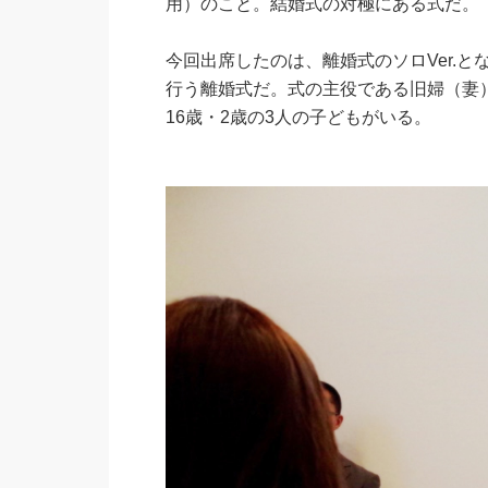
用）のこと。結婚式の対極にある式だ。
今回出席したのは、離婚式のソロVer.と
行う離婚式だ。式の主役である旧婦（妻）
16歳・2歳の3人の子どもがいる。