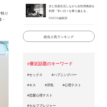
夫と別居生活しながら女性用風俗を
利用「辛い日々を乗り越える...
で執り
DRESS編集部
歳・
総合人気ランキング
#最近話題のキーワード
#セックス
#ハプニングバー
#キス
#浮気
#心理テスト
#恋愛心理テスト
#セルフプレジャー