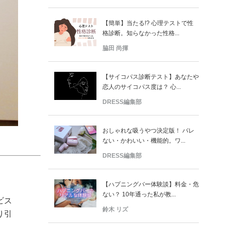
【簡単】当たる!? 心理テストで性
格診断。知らなかった性格...
脇田 尚揮
【サイコパス診断テスト】あなたや
恋人のサイコパス度は？ 心...
DRESS編集部
おしゃれな吸うやつ決定版！ バレ
ない・かわいい・機能的。ワ...
DRESS編集部
【ハプニングバー体験談】料金・危
ない？ 10年通った私が教...
ビス
鈴木 リズ
り引