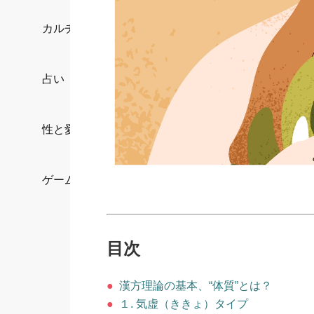
カルチャー/エンタメ
占い
性と愛
ゲーム
目次
●
漢方理論の基本、“体質”とは？
●
１. 気虚（ききょ）タイプ