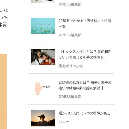
DRESS編集部
した
っち
12星座でわかる「裏性格」の特徴
体質
一覧
DRESS編集部
【セックス相性】とは？ 体の相性
がいいと感じる相手の特徴を...
雨あがりの少女
結婚線の見方とは？ 右手と左手の
違いや結婚年齢の線を解説【...
DRESS編集部
運がいい人には５つの特徴がある
バニー