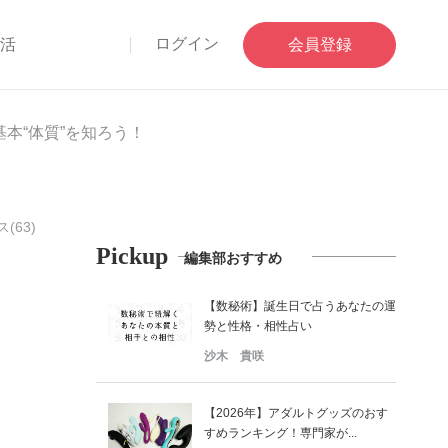
ログイン
部活
会員登録
本“体質”を知ろう！
(63)
Pickup
編集部おすすめ
【数秘術】誕生日で占うあなたの運
勢と性格・相性占い
沙木 貴咲
【2026年】アダルトグッズのおす
すめランキング！専門家が...