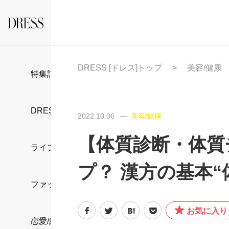
DRESS [ドレス]トップ
美容/健康
特集記事
DRESS部活
2022.10.06
美容/健康
【体質診断・体質
ライフスタイル
プ？ 漢方の基本“
ファッション
お気に入り
恋愛/結婚/離婚