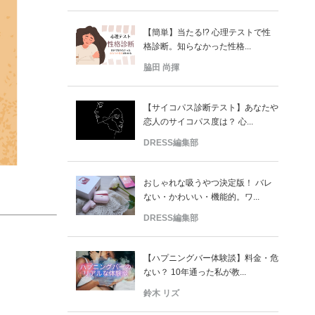
【簡単】当たる!? 心理テストで性
格診断。知らなかった性格...
脇田 尚揮
【サイコパス診断テスト】あなたや
恋人のサイコパス度は？ 心...
DRESS編集部
おしゃれな吸うやつ決定版！ バレ
ない・かわいい・機能的。ワ...
DRESS編集部
【ハプニングバー体験談】料金・危
ない？ 10年通った私が教...
鈴木 リズ