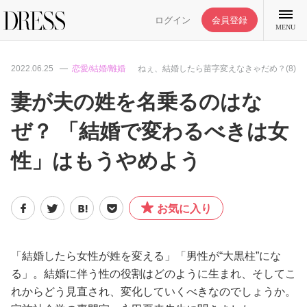
ログイン
会員登録
MENU
2022.06.25
恋愛/結婚/離婚
ねぇ、結婚したら苗字変えなきゃだめ？(8)
妻が夫の姓を名乗るのはな
ぜ？ 「結婚で変わるべきは女
特集記事
性」はもうやめよう
DRESS部活
お気に入り
ライフスタイル
ファッション
「結婚したら女性が姓を変える」「男性が“大黒柱”にな
る」。結婚に伴う性の役割はどのように生まれ、そしてこ
れからどう見直され、変化していくべきなのでしょうか。
恋愛/結婚/離婚