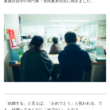
家族社会学の専門家・永田夏来先生に聞きました。
美容/健康
ワークスタイル
妊娠/出産/家族
ココロ/カラダ
グルメ
トラベル
カルチャー/エンタメ
「結婚する」と言えば、「おめでとう」と祝われる。で
も、結婚ってそんなに「めでたい」もの？