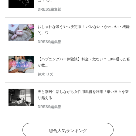
は？ 心...
DRESS編集部
おしゃれな吸うやつ決定版！ バレない・かわいい・機能
的。ワ...
DRESS編集部
【ハプニングバー体験談】料金・危ない？ 10年通った私
が教...
鈴木 リズ
夫と別居生活しながら女性用風俗を利用「辛い日々を乗
り越える...
DRESS編集部
総合人気ランキング