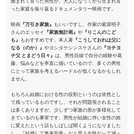
囲まれて育った男性が、大人になってから生まれ育
った家庭を振り返るドキュメンタリー映画です。
映画
『万引き家族』
もいいですし、作家の紫原明子
さんのエッセイ
『家族無計画』
や
『りこんのこど
も』
もおすすめです。本人著
『こうしておれは父に
なる（のか）』
やヨシタケシンスケさんの
『ヨチヨ
チ父 とまどう日々』
は、男性目線で自分の経験や葛
藤、悩みなどを率直に描いているので、多くの男性
にとって家族を考えるハードルが低くなるかもしれ
ません。
もちろん結婚における性の役割というのは依然とし
て残っているものですし、それが問題視されること
は多くありますが、少しずつ家族の形が多様化して
きているのも事実です。男性が結婚に伴い女性の姓
に変えたという話もしばしば聞くようになりました
し、『結婚して将来安泰』だと思う女性だって減っ