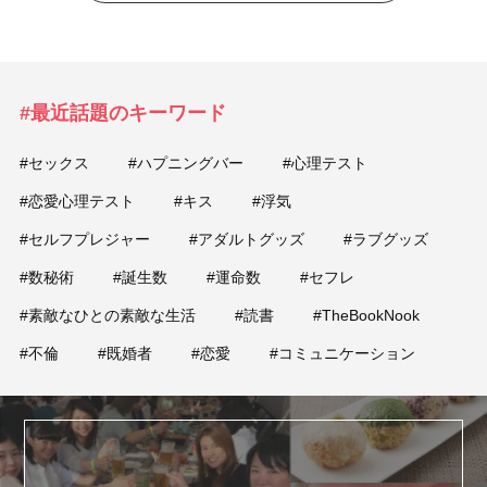
#最近話題のキーワード
#セックス
#ハプニングバー
#心理テスト
#恋愛心理テスト
#キス
#浮気
#セルフプレジャー
#アダルトグッズ
#ラブグッズ
#数秘術
#誕生数
#運命数
#セフレ
#素敵なひとの素敵な生活
#読書
#TheBookNook
#不倫
#既婚者
#恋愛
#コミュニケーション