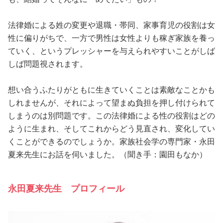
占い
法律婚による姓の変更や退職・帯同、家事育児の役割は女
性と愛
性に偏りがちで、一方で男性は女性よりも稼ぎ家族を養っ
ていく、というプレッシャーを与えられやすいことがしば
ゲーム
しば問題視されます。
想い合うふたりがともに生きていくことは素敵なことかも
しれませんが、それによって望まぬ負担を押し付けられて
しまうのは別問題です。この法律婚による性の役割はどの
ように生まれ、そしてこれからどう見直され、変化してい
くことができるのでしょうか。家族社会学の専門家・永田
夏来先生にお話を伺いました。（聞き手：園田もなか）
永田夏来先生 プロフィール