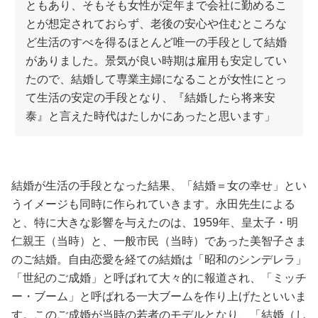
ともあり、そもそも女性が定年まで会社に勤めるこ
とが想定されておらず、老後の安心や住むところな
ど生活のすべを得るほとんど唯一の手段として結婚
がありました。景気が良い時期は雇用も安定してい
たので、結婚して専業主婦になることが女性にとっ
て生活の安定の手段となり、『結婚したら将来安
泰』と言えた時代はたしかにあったと思います」
結婚が生活の手段となった結果、「結婚＝女の幸せ」とい
うイメージも同時に作られていきます。永田先生による
と、特に大きな影響を与えたのは、1959年、皇太子・明
仁親王（当時）と、一般市民（当時）であった美智子さま
のご結婚。自由恋愛を経ての結婚は「昭和のシンデレラ」
「世紀のご成婚」と呼ばれて大々的に報道され、「ミッチ
ー・ブーム」と呼ばれる一大ブームを作り上げたといいま
す。このご成婚が当時の若者のモデルとなり、「結婚（し