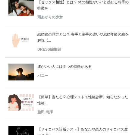
【セックス相性】とは？ 体の相性がいいと感じる相手の
特徴を...
雨あがりの少女
結婚線の見方とは？ 右手と左手の違いや結婚年齢の線を
解説【...
DRESS編集部
運がいい人には５つの特徴がある
バニー
【簡単】当たる!? 心理テストで性格診断。知らなかった
性格...
脇田 尚揮
【サイコパス診断テスト】あなたや恋人のサイコパス度