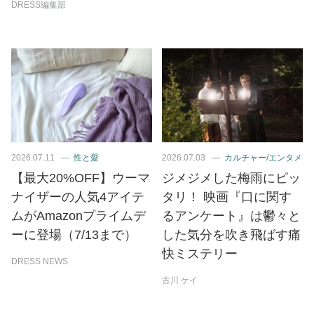
DRESS編集部
2026.07.11
性と愛
2026.07.03
カルチャー/エンタメ
【最大20%OFF】ウーマ
ジメジメした梅雨にピッ
ナイザーの人気4アイテ
タリ！ 映画『口に関す
ムがAmazonプライムデ
るアンケート』は鬱々と
ーに登場（7/13まで）
した気分を吹き飛ばす痛
快ミステリー
DRESS NEWS
古川 ケイ