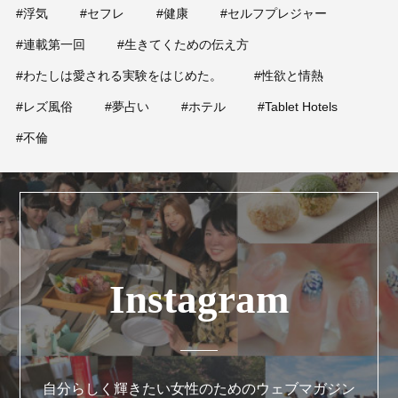
占い
#浮気
#セフレ
#健康
#セルフプレジャー
#連載第一回
#生きてくための伝え方
性と愛
#わたしは愛される実験をはじめた。
#性欲と情熱
#レズ風俗
#夢占い
#ホテル
#Tablet Hotels
ゲーム
#不倫
Instagram
自分らしく輝きたい女性のためのウェブマガジン