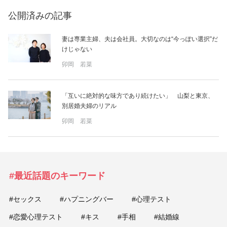
公開済みの記事
美容/健康
妻は専業主婦、夫は会社員。大切なのは“今っぽい選択”だ
ワークスタイル
けじゃない
卯岡 若菜
妊娠/出産/家族
「互いに絶対的な味方であり続けたい」 山梨と東京、
別居婚夫婦のリアル
ココロ/カラダ
卯岡 若菜
グルメ
トラベル
#最近話題のキーワード
カルチャー/エンタメ
#セックス
#ハプニングバー
#心理テスト
#恋愛心理テスト
#キス
#手相
#結婚線