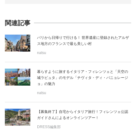
関連記事
パリから日帰りで行ける！ 世界遺産に登録されたアルザ
ス地方のフランスで最も美しい村
natsu
暮らすように旅するイタリア・フィレンツェと「天空の
城ラピュタ」のモデル「チヴィタ・ディ・バニョレージ
ョ」の魅力
natsu
【募集終了】自宅からイタリア旅行！フィレンツェ公認
ガイドさんによるオンラインツアー！
DRESS編集部