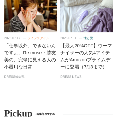
2026.07.17
ライフスタイル
2026.07.11
性と愛
「仕事以外、できないん
【最大20%OFF】ウーマ
ですよ」Re.muse・勝友
ナイザーの人気4アイテ
美の、完璧に見える人の
ムがAmazonプライムデ
不器用な日常
ーに登場（7/13まで）
DRESS編集部
DRESS NEWS
Pickup
編集部おすすめ