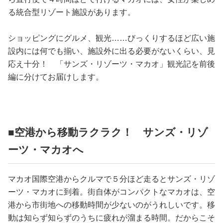
占い
る統合型リゾート施設があります。
性と愛
ショッピングにグルメ、観光……びっくりするほど広い施
設内には何でも揃い、施設外に出る必要がないくらい、見
ゲーム
応え十分！ 「サンズ・リゾーツ・マカオ」観光記を前後
編に分けてお届けします。
■空港から移動ラクラク！ サンズ・リゾ
ーツ・マカオへ
マカオ国際空港からクルマで５分ほど走るとサンズ・リゾ
ーツ・マカオに到着。街自体がコンパクトなマカオは、空
港から市街地への移動時間が少ないのがうれしいです。移
動は知らず知らずのうちに疲れが溜まる時間。だからこそ