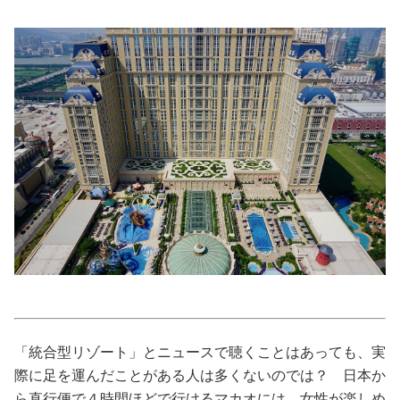
美容/健康
ワークスタイル
妊娠/出産/家族
ココロ/カラダ
グルメ
トラベル
カルチャー/エンタメ
「統合型リゾート」とニュースで聴くことはあっても、実
際に足を運んだことがある人は多くないのでは？ 日本か
ら直行便で４時間ほどで行けるマカオには、女性が楽しめ