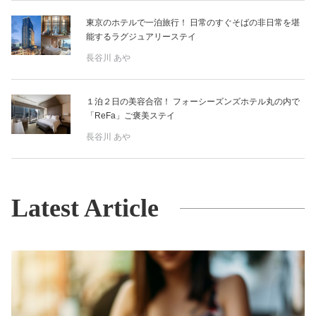
東京のホテルで一泊旅行！ 日常のすぐそばの非日常を堪
能するラグジュアリーステイ
長谷川 あや
１泊２日の美容合宿！ フォーシーズンズホテル丸の内で
「ReFa」ご褒美ステイ
長谷川 あや
Latest Article