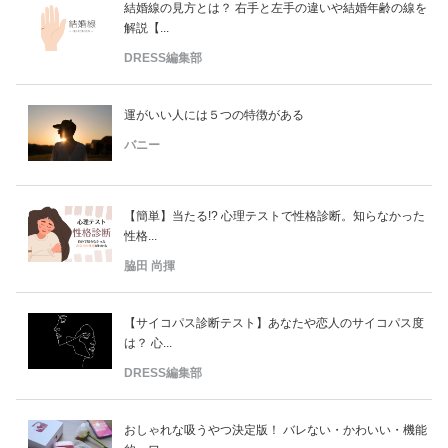
結婚線の見方とは？ 右手と左手の違いや結婚年齢の線を
解説【...
DRESS編集部
運がいい人には５つの特徴がある
バニー
【簡単】当たる!? 心理テストで性格診断。知らなかった
性格...
脇田 尚揮
【サイコパス診断テスト】あなたや恋人のサイコパス度
は？ 心...
DRESS編集部
おしゃれな吸うやつ決定版！ バレない・かわいい・機能