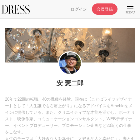
ログイン
会員登録
MENU
特集記事
DRESS部活
安 憲二郎
ライフスタイル
20年で22回の転職、40の職種を経験。現在は【ことばライフデザイナ
ー】として「人生誰でも右肩上がり」になるアドバイスをAmebloをメ
インに提供している。また、クリエイティブな才能を活かし、ボーカリ
ファッション
スト、映像作家、コミュニケーションコンサルタント、WEBデザイナ
ー、イベントプロデューサー、プロモーション企画など20近くの仕事
をこなす。
恋愛/結婚/離婚
人生のテーマは「大好きな人を幸せに、大好きな人と幸せに」。妻と4