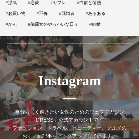
#浮気
#恋愛
#セフレ
#性欲と情熱
#お買い物
#不倫
#既婚者
#あるある
#がん
#偏屈女のやっかいな日々
#結婚
Instagram
自分らしく輝きたい女性のためのウェブマガジン
「DRESS」公式アカウントです。
ファッション、トラベル、ビューティー、グルメの
おすすめ記事をピックアップしています。