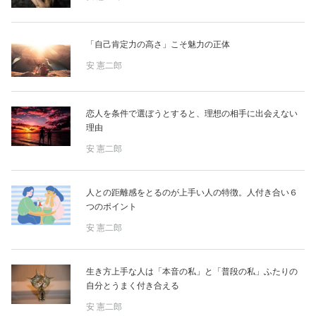
「自己肯定力の高さ」こそ魅力の正体
安 憲二郎
恋人を条件で選ぼうとすると、理想の相手に出会えない
理由
安 憲二郎
人との距離感をとるのが上手い人の特徴。人付き合い６
つのポイント
安 憲二郎
生き方上手な人は「本音の私」と「普段の私」ふたりの
自分とうまく付き合える
安 憲二郎