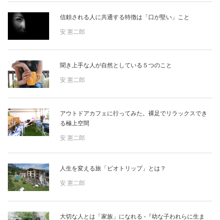
占い
信頼される人に共通する特徴は「口が堅い」こと
性と愛
安 憲二郎
ゲーム
聞き上手な人が自然としている５つのこと
安 憲二郎
アウトドアカフェに行ってみた。裸足でリラックスでき
る極上空間
安 憲二郎
人生を変える旅「ビオトリップ」とは？
安 憲二郎
大切な人とは「家族」になれる -『幼な子われらに生ま