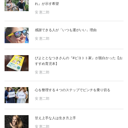
れ』が示す希望
安 憲二郎
感謝できる人が「いつも運がいい」理由
安 憲二郎
ぴよととなつきさんの『#ピヨトト家』が面白かった【お
すすめ育児本】
安 憲二郎
心を整理する４つのステップでピンチを乗り切る
安 憲二郎
甘え上手な人は生き方上手
安 憲二郎