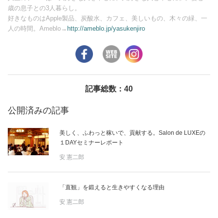
歳の息子との3人暮らし。
好きなものはApple製品、炭酸水、カフェ、美しいもの、木々の緑、一
美容/健康
人の時間。Ameblo→
http://ameblo.jp/yasukenjiro
ワークスタイル
妊娠/出産/家族
記事総数：40
ココロ/カラダ
公開済みの記事
美しく、ふわっと稼いで、貢献する。Salon de LUXEの
グルメ
１DAYセミナーレポート
安 憲二郎
トラベル
「直観」を鍛えると生きやすくなる理由
カルチャー/エンタメ
安 憲二郎