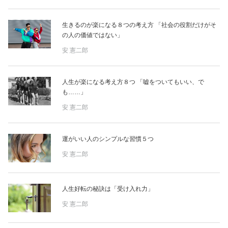
生きるのが楽になる８つの考え方 「社会の役割だけがそ
の人の価値ではない」
安 憲二郎
人生が楽になる考え方８つ 「嘘をついてもいい、で
も……」
安 憲二郎
運がいい人のシンプルな習慣５つ
安 憲二郎
人生好転の秘訣は「受け入れ力」
安 憲二郎