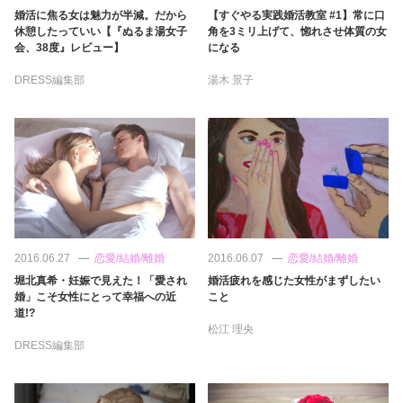
占い
婚活に焦る女は魅力が半減。だから
【すぐやる実践婚活教室 #1】常に口
休憩したっていい【『ぬるま湯女子
角を3ミリ上げて、惚れさせ体質の女
会、38度』レビュー】
になる
性と愛
DRESS編集部
湯木 景子
ゲーム
2016.06.27
恋愛/結婚/離婚
2016.06.07
恋愛/結婚/離婚
堀北真希・妊娠で見えた！「愛され
婚活疲れを感じた女性がまずしたい
婚」こそ女性にとって幸福への近
こと
道!?
松江 理央
DRESS編集部