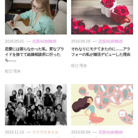
2016.05.01
恋愛/結婚/離婚
2016.04.18
恋愛/結婚/離婚
恋愛には困らなかった私。変なプラ
それなりにモテてきたのに……アラ
イドを捨てて結婚相談所に行った
フォーの私が婚活デビューした理由
ら……
松江 理央
松江 理央
2015.11.10
ライフスタイル
2013.02.04
恋愛/結婚/離婚