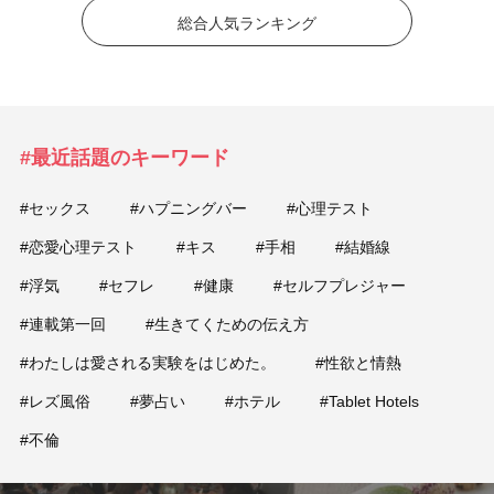
総合人気ランキング
#最近話題のキーワード
#セックス
#ハプニングバー
#心理テスト
#恋愛心理テスト
#キス
#手相
#結婚線
#浮気
#セフレ
#健康
#セルフプレジャー
#連載第一回
#生きてくための伝え方
#わたしは愛される実験をはじめた。
#性欲と情熱
#レズ風俗
#夢占い
#ホテル
#Tablet Hotels
#不倫