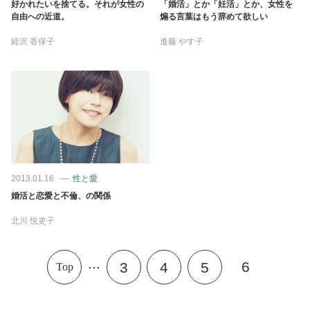
好かれたいを捨てる。それが女性の
「婚活」とか「妊活」とか、女性を
自由への近道。
煽る言葉はもう辞めて欲しい
経沢 香保子
進藤 やす子
2013.01.16
性と愛
婚活と恋愛と不倫、の関係
北川 悦吏子
...
6
3
4
5
Top