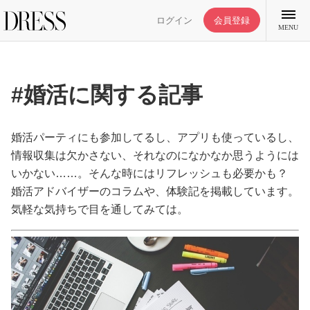
ログイン
会員登録
MENU
#婚活に関する記事
特集記事
婚活パーティにも参加してるし、アプリも使っているし、
情報収集は欠かさない、それなのになかなか思うようには
いかない……。そんな時にはリフレッシュも必要かも？
DRESS部活
婚活アドバイザーのコラムや、体験記を掲載しています。
気軽な気持ちで目を通してみては。
ライフスタイル
ファッション
恋愛/結婚/離婚