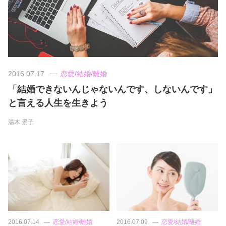
美容/健康
ワークスタイル
2016.07.17
恋愛/結婚/離婚
妊娠/出産/家族
「結婚できないんじゃないんです、しないんです」
と言える人生を生きよう
ココロ/カラダ
湯木 景子
グルメ
トラベル
カルチャー/エンタメ
2016.07.14
恋愛/結婚/離婚
2016.07.09
恋愛/結婚/離婚