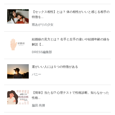
【セックス相性】とは？ 体の相性がいいと感じる相手の
特徴を...
雨あがりの少女
結婚線の見方とは？ 右手と左手の違いや結婚年齢の線を
解説【...
DRESS編集部
運がいい人には５つの特徴がある
バニー
【簡単】当たる!? 心理テストで性格診断。知らなかった
性格...
脇田 尚揮