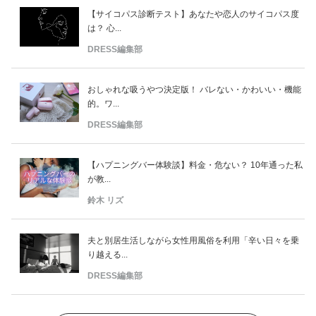
【サイコパス診断テスト】あなたや恋人のサイコパス度
は？ 心...
DRESS編集部
おしゃれな吸うやつ決定版！ バレない・かわいい・機能
的。ワ...
DRESS編集部
【ハプニングバー体験談】料金・危ない？ 10年通った私
が教...
鈴木 リズ
夫と別居生活しながら女性用風俗を利用「辛い日々を乗
り越える...
DRESS編集部