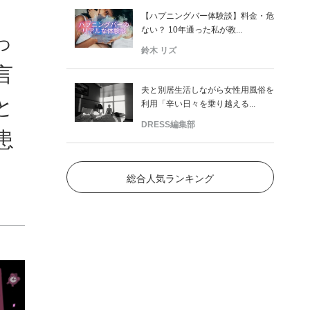
【ハプニングバー体験談】料金・危
ない？ 10年通った私が教...
っ
鈴木 リズ
言
夫と別居生活しながら女性用風俗を
と
利用「辛い日々を乗り越える...
DRESS編集部
患
総合人気ランキング