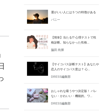
運がいい人には５つの特徴がある
バニー
【簡単】当たる!? 心理テストで性
格診断。知らなかった性格...
脇田 尚揮
」
日
【サイコパス診断テスト】あなたや
恋人のサイコパス度は？ 心...
っ
DRESS編集部
おしゃれな吸うやつ決定版！ バレ
ない・かわいい・機能的。ワ...
DRESS編集部