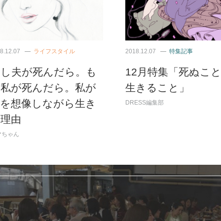
8.12.07
ライフスタイル
2018.12.07
特集記事
もし夫が死んだら。も
12月特集「死ぬこ
し私が死んだら。私が
生きること」
死を想像しながら生き
DRESS編集部
る理由
マちゃん