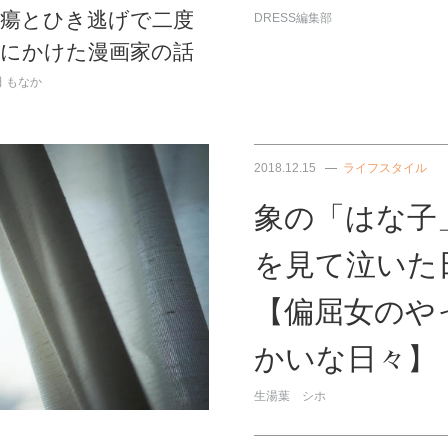
腫瘍とひき逃げで二度
DRESS編集部
死にかけた漫画家の話
 もなか
2018.12.15
ライフスタイル
象の「はな子
を見て泣いた
【偏屈女のや
かいな日々】
生湯葉 シホ