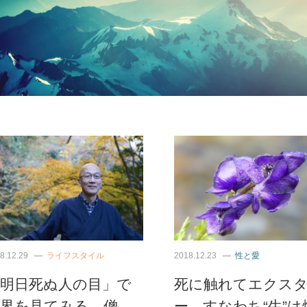
8.12.29
ライフスタイル
2018.12.23
性と愛
「明日死ぬ人の目」で
死に触れてエクス
世界を見てみる。僧
ー、すなわち“生”は