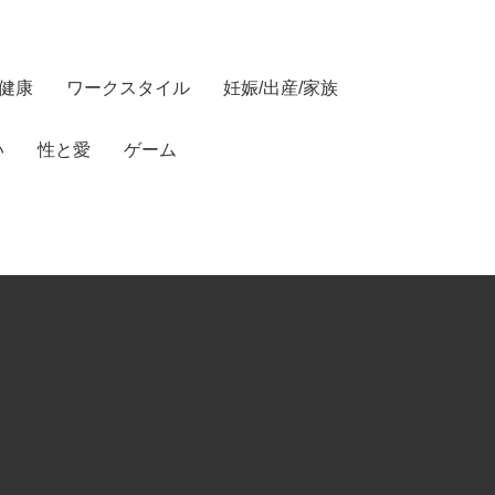
/健康
ワークスタイル
妊娠/出産/家族
い
性と愛
ゲーム