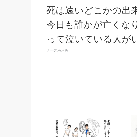
死は遠いどこかの出
今日も誰かが亡くな
って泣いている人が
ナースあさみ