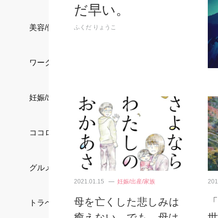
だ早い。
美容/健康
ふくだ りょうこ
ワークスタイル
妊娠/出産/家族
ココロ/カラダ
グルメ
2021.01.15
妊娠/出産/家族
201
母を亡くした悲しみは
トラベル
癒えない。でも、母は