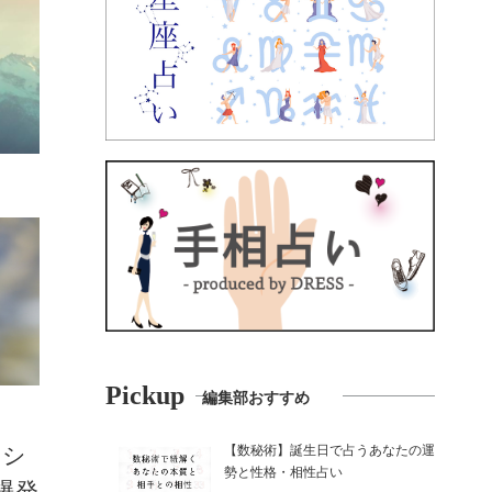
Pickup
編集部おすすめ
【数秘術】誕生日で占うあなたの運
タシ
勢と性格・相性占い
爆発