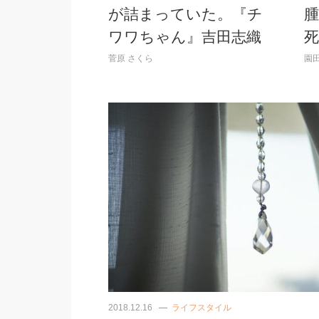
が詰まっていた。『チ
ワワちゃん』吉田志織
菅原 さくら
園田
2018.12.16
ライフスタイル