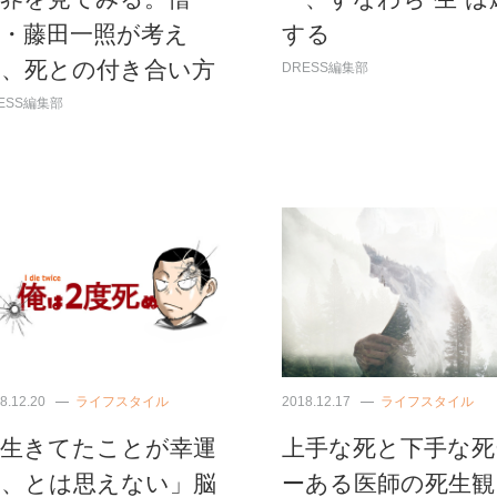
侶・藤田一照が考え
する
る、死との付き合い方
DRESS編集部
ESS編集部
8.12.20
ライフスタイル
2018.12.17
ライフスタイル
「生きてたことが幸運
上手な死と下手な死
だ、とは思えない」脳
ーある医師の死生観