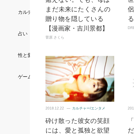
まだ未来にたくさんの
カルチャー/エンタメ
贈り物を隠している
【漫画家・吉川景都】
DR
占い
菅原 さくら
性と愛
ゲーム
2018.12.22
カルチャー/エンタメ
201
砕け散った彼女の笑顔
には、愛と孤独と欲望