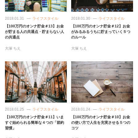
2018.01.31
ライフスタイル
2018.01.30
ライフスタイル
【100万円のオンナ貯金＃13】お金
【100万円のオンナ貯金＃12】お金
が貯まる人の共通点・貯まらない人
がみるみるうちに貯まっていく５つ
の共通点
のルール
大塚 ちえ
大塚 ちえ
2018.01.25
ライフスタイル
2018.01.24
ライフスタイル
【100万円のオンナ貯金＃11】いま
【100万円のオンナ貯金＃10】お金
すぐ始められる簡単な４つの「節約
の使い方で人生を充実させる５つの
習慣」
コツ