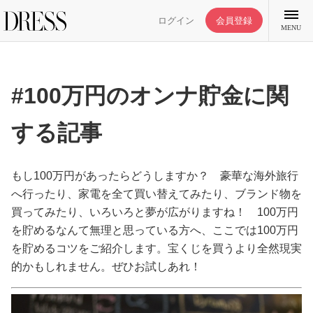
ログイン
会員登録
MENU
#100万円のオンナ貯金に関
する記事
特集記事
DRESS部活
もし100万円があったらどうしますか？ 豪華な海外旅行
へ行ったり、家電を全て買い替えてみたり、ブランド物を
買ってみたり、いろいろと夢が広がりますね！ 100万円
ライフスタイル
を貯めるなんて無理と思っている方へ、ここでは100万円
を貯めるコツをご紹介します。宝くじを買うより全然現実
ファッション
的かもしれません。ぜひお試しあれ！
恋愛/結婚/離婚