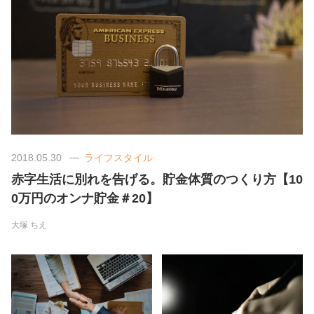
美容/健康
ワークスタイル
妊娠/出産/家族
ココロ/カラダ
2018.05.30
ライフスタイル
赤字生活に別れを告げる。貯金体質のつくり方【10
グルメ
0万円のオンナ貯金＃20】
大塚 ちえ
トラベル
カルチャー/エンタメ