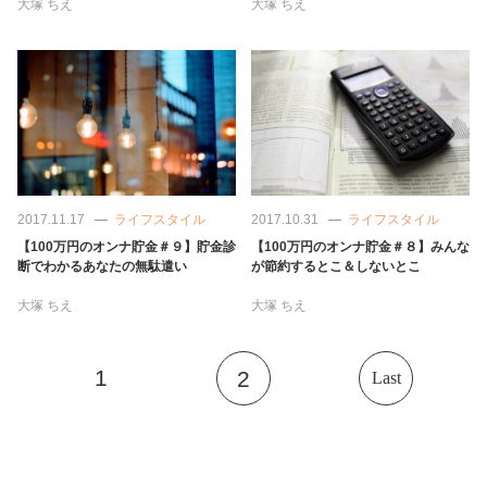
大塚 ちえ
大塚 ちえ
2017.11.17
ライフスタイル
2017.10.31
ライフスタイル
【100万円のオンナ貯金＃９】貯金診
【100万円のオンナ貯金＃８】みんな
断でわかるあなたの無駄遣い
が節約するとこ＆しないとこ
大塚 ちえ
大塚 ちえ
1
2
Last