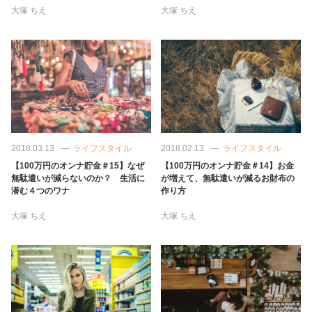
大塚 ちえ
大塚 ちえ
2018.03.13
ライフスタイル
2018.02.13
ライフスタイル
【100万円のオンナ貯金＃15】なぜ
【100万円のオンナ貯金＃14】お金
無駄遣いが減らないのか？ 生活に
が増えて、無駄遣いが減るお財布の
潜む４つのワナ
作り方
大塚 ちえ
大塚 ちえ