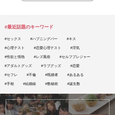
#最近話題のキーワード
#セックス
#ハプニングバー
#キス
#心理テスト
#恋愛心理テスト
#浮気
#性欲と情熱
#レズ風俗
#セルフプレジャー
#アダルトグッズ
#ラブグッズ
#恋愛
#セフレ
#不倫
#既婚者
#あるある
#手相
#結婚線
#数秘術
#誕生数