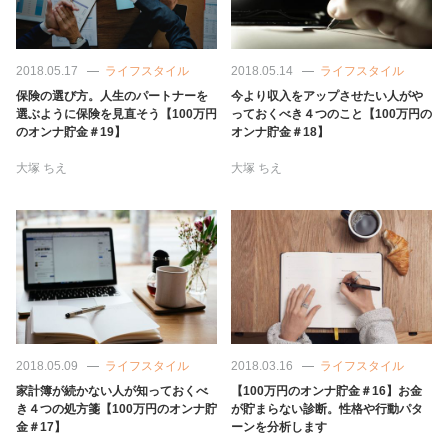
占い
性と愛
2018.05.17
ライフスタイル
2018.05.14
ライフスタイル
保険の選び方。人生のパートナーを
今より収入をアップさせたい人がや
選ぶように保険を見直そう【100万円
っておくべき４つのこと【100万円の
ゲーム
のオンナ貯金＃19】
オンナ貯金＃18】
大塚 ちえ
大塚 ちえ
2018.05.09
ライフスタイル
2018.03.16
ライフスタイル
家計簿が続かない人が知っておくべ
【100万円のオンナ貯金＃16】お金
き４つの処方箋【100万円のオンナ貯
が貯まらない診断。性格や行動パタ
金＃17】
ーンを分析します