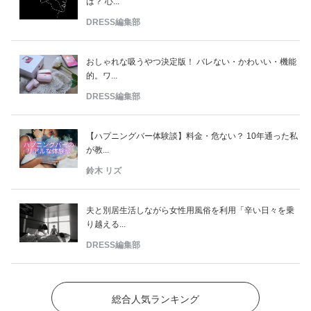
は？ 心...
DRESS編集部
おしゃれな吸うやつ決定版！ バレない・かわいい・機能
的。ワ...
DRESS編集部
【ハプニングバー体験談】料金・危ない？ 10年通った私
が教...
鈴木 リズ
夫と別居生活しながら女性用風俗を利用「辛い日々を乗
り越える...
DRESS編集部
総合人気ランキング