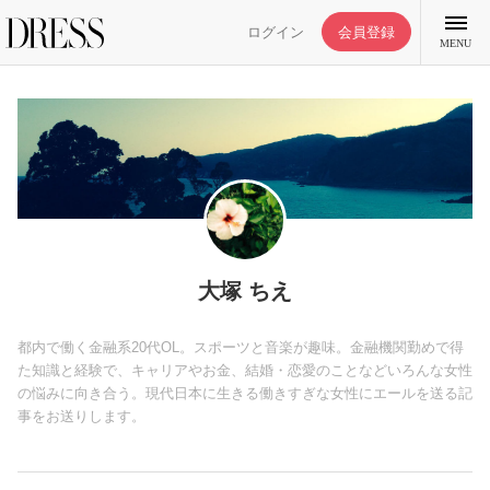
ログイン
会員登録
MENU
特集記事
DRESS部活
大塚 ちえ
ライフスタイル
都内で働く金融系20代OL。スポーツと音楽が趣味。金融機関勤めで得
た知識と経験で、キャリアやお金、結婚・恋愛のことなどいろんな女性
の悩みに向き合う。現代日本に生きる働きすぎな女性にエールを送る記
ファッション
事をお送りします。
恋愛/結婚/離婚