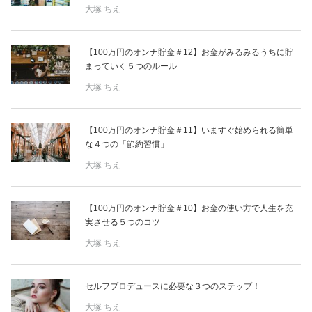
大塚 ちえ
【100万円のオンナ貯金＃12】お金がみるみるうちに貯
まっていく５つのルール
大塚 ちえ
【100万円のオンナ貯金＃11】いますぐ始められる簡単
な４つの「節約習慣」
大塚 ちえ
【100万円のオンナ貯金＃10】お金の使い方で人生を充
実させる５つのコツ
大塚 ちえ
セルフプロデュースに必要な３つのステップ！
大塚 ちえ