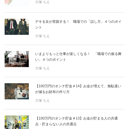
大塚 ちえ
デキる女が実践する！ 職場での「話し方」４つのポイ
ント
大塚 ちえ
いまよりもっと仕事が楽しくなる！ 「職場での振る舞
い」４つのポイント
大塚 ちえ
【100万円のオンナ貯金＃14】お金が増えて、無駄遣い
が減るお財布の作り方
大塚 ちえ
【100万円のオンナ貯金＃13】お金が貯まる人の共通
点・貯まらない人の共通点