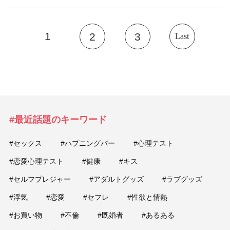
1
2
3
Last
#最近話題のキーワード
#セックス
#ハプニングバー
#心理テスト
#恋愛心理テスト
#健康
#キス
#セルフプレジャー
#アダルトグッズ
#ラブグッズ
#浮気
#恋愛
#セフレ
#性欲と情熱
#お買い物
#不倫
#既婚者
#あるある