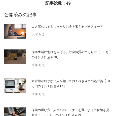
記事総数：49
美容/健康
公開済みの記事
ワークスタイル
１人暮らしでもしっかりお金を蓄えるプチアイデア
大塚 ちえ
妊娠/出産/家族
赤字生活に別れを告げる。貯金体質のつくり方【100万円
ココロ/カラダ
のオンナ貯金＃20】
大塚 ちえ
グルメ
家計簿が続かない人が知っておくべき４つの処方箋【100
トラベル
万円のオンナ貯金＃17】
大塚 ちえ
カルチャー/エンタメ
保険の選び方。人生のパートナーを選ぶように保険を見
直そう【100万円のオンナ貯金＃19】