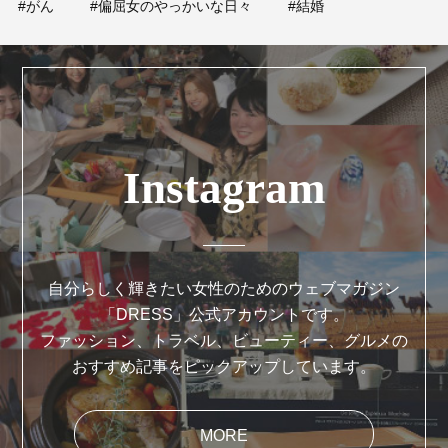
#がん
#偏屈女のやっかいな日々
#結婚
Instagram
自分らしく輝きたい女性のためのウェブマガジン
「DRESS」公式アカウントです。
ファッション、トラベル、ビューティー、グルメの
おすすめ記事をピックアップしています。
MORE