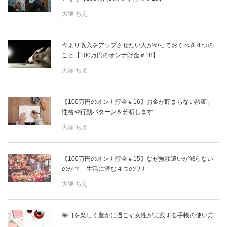
占い
大塚 ちえ
性と愛
今より収入をアップさせたい人がやっておくべき４つの
こと【100万円のオンナ貯金＃18】
ゲーム
大塚 ちえ
【100万円のオンナ貯金＃16】お金が貯まらない診断。
性格や行動パターンを分析します
大塚 ちえ
【100万円のオンナ貯金＃15】なぜ無駄遣いが減らない
のか？ 生活に潜む４つのワナ
大塚 ちえ
毎日を楽しく豊かに過ごす女性が実践する手帳の使い方