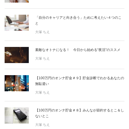
「自分のキャリアと向き合う」ために考えたい４つのこ
と
大塚 ちえ
素敵なオトナになる！ 今日から始める“夜活”のススメ
大塚 ちえ
【100万円のオンナ貯金＃９】貯金診断でわかるあなたの
無駄遣い
大塚 ちえ
【100万円のオンナ貯金＃８】みんなが節約するとこ＆し
ないとこ
大塚 ちえ