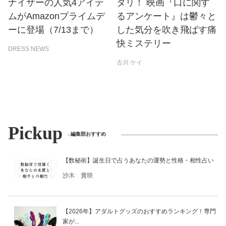
ナイザーの人気4アイテ
タリ！ 映画『口に関す
ムがAmazonプライムデ
るアンケート』は鬱々と
ーに登場（7/13まで）
した気分を吹き飛ばす痛
快ミステリー
DRESS NEWS
古川 ケイ
Pickup
編集部おすすめ
【数秘術】誕生日で占うあなたの運勢と性格・相性占い
沙木 貴咲
【2026年】アダルトグッズのおすすめランキング！専門
家が...