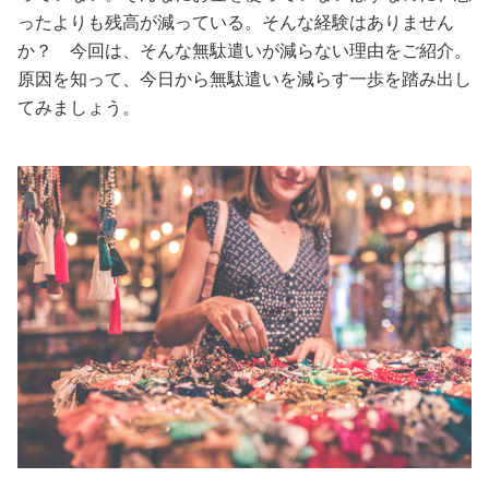
ったよりも残高が減っている。そんな経験はありません
美容/健康
か？ 今回は、そんな無駄遣いが減らない理由をご紹介。
原因を知って、今日から無駄遣いを減らす一歩を踏み出し
ワークスタイル
てみましょう。
妊娠/出産/家族
ココロ/カラダ
グルメ
トラベル
カルチャー/エンタメ