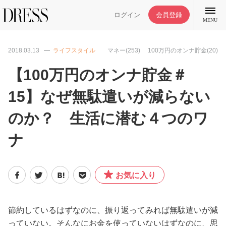
ログイン
会員登録
MENU
2018.03.13
ライフスタイル
マネー(253)
100万円のオンナ貯金(20)
【100万円のオンナ貯金＃
15】なぜ無駄遣いが減らない
特集記事
のか？ 生活に潜む４つのワ
DRESS部活
ナ
ライフスタイル
お気に入り
ファッション
節約しているはずなのに、振り返ってみれば無駄遣いが減
恋愛/結婚/離婚
っていない。そんなにお金を使っていないはずなのに、思