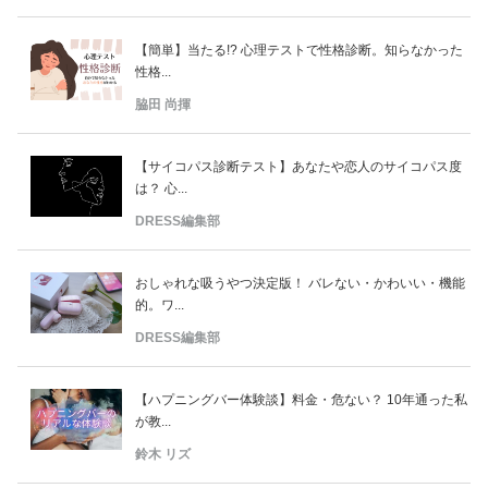
【簡単】当たる!? 心理テストで性格診断。知らなかった
性格...
脇田 尚揮
【サイコパス診断テスト】あなたや恋人のサイコパス度
は？ 心...
DRESS編集部
おしゃれな吸うやつ決定版！ バレない・かわいい・機能
的。ワ...
DRESS編集部
【ハプニングバー体験談】料金・危ない？ 10年通った私
が教...
鈴木 リズ