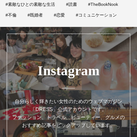
#素敵なひとの素敵な生活
#読書
#TheBookNook
#不倫
#既婚者
#恋愛
#コミュニケーション
Instagram
自分らしく輝きたい女性のためのウェブマガジン
「DRESS」公式アカウントです。
ファッション、トラベル、ビューティー、グルメの
おすすめ記事をピックアップしています。