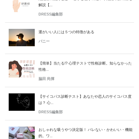
解説【...
DRESS編集部
運がいい人には５つの特徴がある
バニー
【簡単】当たる!? 心理テストで性格診断。知らなかった
性格...
脇田 尚揮
【サイコパス診断テスト】あなたや恋人のサイコパス度
は？ 心...
DRESS編集部
おしゃれな吸うやつ決定版！ バレない・かわいい・機能
的。ワ...