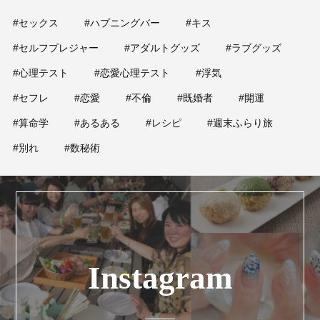
#セックス
#ハプニングバー
#キス
#セルフプレジャー
#アダルトグッズ
#ラブグッズ
#心理テスト
#恋愛心理テスト
#浮気
#セフレ
#恋愛
#不倫
#既婚者
#開運
#算命学
#あるある
#レシピ
#週末ふらり旅
#別れ
#数秘術
Instagram