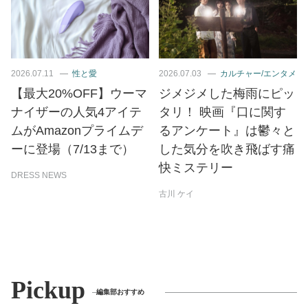
2026.07.11
性と愛
2026.07.03
カルチャー/エンタメ
【最大20%OFF】ウーマ
ジメジメした梅雨にピッ
ナイザーの人気4アイテ
タリ！ 映画『口に関す
ムがAmazonプライムデ
るアンケート』は鬱々と
ーに登場（7/13まで）
した気分を吹き飛ばす痛
快ミステリー
DRESS NEWS
古川 ケイ
Pickup
編集部おすすめ