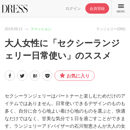
ログイン
会員登録
MENU
2019.09.11
ファッション
ランジェリー(265)
大人女性に「セクシーランジ
ェリー日常使い」のススメ
特集記事
DRESS部活
お気に入り
ライフスタイル
セクシーランジェリーはパートナーと楽しむためだけのア
イテムではありません。日常使いできるデザインのものも
ファッション
多く、自分に合う心地よい着け心地のものを選ぶと、快適
なだけではなく、甘美な気分で１日を過ごすことができま
恋愛/結婚/離婚
す。ランジェリーアドバイザーの石川智恵さんが大人の女