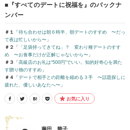
■『すべてのデートに祝福を』のバックナ
ンバー
＃１
「
待ち合わせは朝６時半、朝デートのすすめ 〜だっ
て夜は忙しいから〜
」
＃２
「
「足袋持ってきてね」？ 変わり種デートのすす
め 〜お食事だけが正解じゃないから〜
」
＃３
「
高級店のお礼は“500円”でいい。知的好奇心を満た
す贈り物のすすめ
」
＃４
「
デートで相手との距離を縮める３手 〜話題探しに
疲れた、優しいあなたへ〜
」
お気に入り
藤田 華子