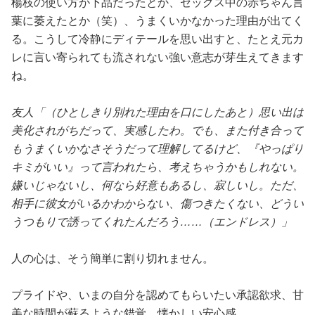
楊枝の使い方が下品だったとか、セックス中の赤ちゃん言
葉に萎えたとか（笑）、うまくいかなかった理由が出てく
る。こうして冷静にディテールを思い出すと、たとえ元カ
レに言い寄られても流されない強い意志が芽生えてきます
ね。
友人「（ひとしきり別れた理由を口にしたあと）思い出は
美化されがちだって、実感したわ。でも、また付き合って
もうまくいかなさそうだって理解してるけど、『やっぱり
キミがいい』って言われたら、考えちゃうかもしれない。
嫌いじゃないし、何なら好意もあるし、寂しいし。ただ、
相手に彼女がいるかわからない、傷つきたくない、どうい
うつもりで誘ってくれたんだろう……（エンドレス）」
人の心は、そう簡単に割り切れません。
プライドや、いまの自分を認めてもらいたい承認欲求、甘
美な時間が蘇るような錯覚、懐かしい安心感……。