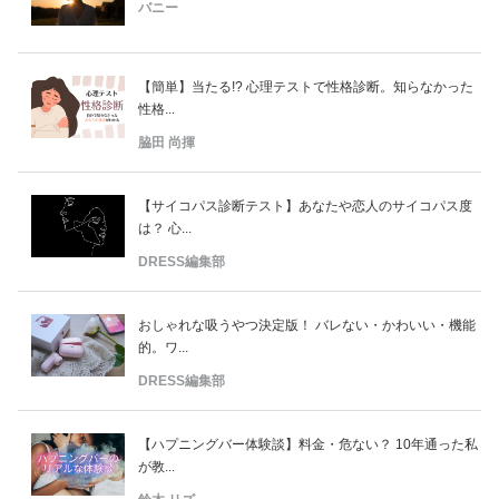
バニー
【簡単】当たる!? 心理テストで性格診断。知らなかった
性格...
脇田 尚揮
【サイコパス診断テスト】あなたや恋人のサイコパス度
は？ 心...
DRESS編集部
おしゃれな吸うやつ決定版！ バレない・かわいい・機能
的。ワ...
DRESS編集部
【ハプニングバー体験談】料金・危ない？ 10年通った私
が教...