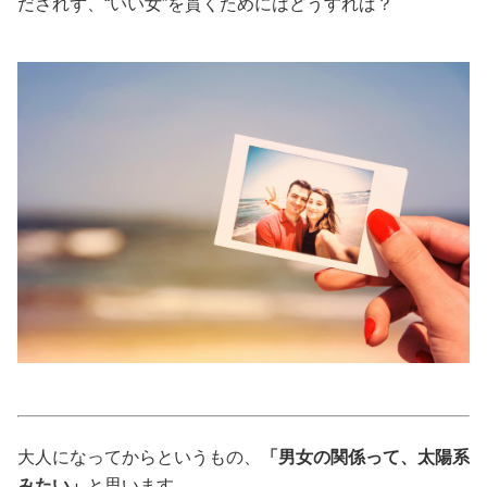
だされず、“いい女”を貫くためにはどうすれば？
美容/健康
ワークスタイル
妊娠/出産/家族
ココロ/カラダ
グルメ
トラベル
カルチャー/エンタメ
大人になってからというもの、
「男女の関係って、太陽系
みたい」
と思います。