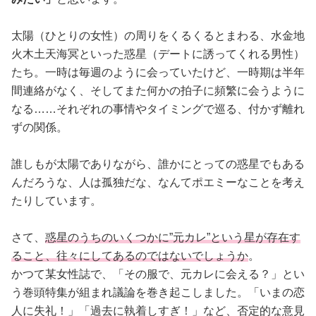
占い
太陽（ひとりの女性）の周りをくるくるとまわる、水金地
性と愛
火木土天海冥といった惑星（デートに誘ってくれる男性）
たち。一時は毎週のように会っていたけど、一時期は半年
ゲーム
間連絡がなく、そしてまた何かの拍子に頻繁に会うように
なる……それぞれの事情やタイミングで巡る、付かず離れ
ずの関係。
誰しもが太陽でありながら、誰かにとっての惑星でもある
んだろうな、人は孤独だな、なんてポエミーなことを考え
たりしています。
さて、
惑星のうちのいくつかに”元カレ”という星が存在す
ること、往々にしてあるのではないでしょうか
。
かつて某女性誌で、「その服で、元カレに会える？」とい
う巻頭特集が組まれ議論を巻き起こしました。「いまの恋
人に失礼！」「過去に執着しすぎ！」など、否定的な意見