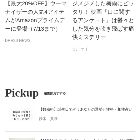
【最大20%OFF】ウーマ
ジメジメした梅雨にピッ
ナイザーの人気4アイテ
タリ！ 映画『口に関す
ムがAmazonプライムデ
るアンケート』は鬱々と
ーに登場（7/13まで）
した気分を吹き飛ばす痛
快ミステリー
DRESS NEWS
古川 ケイ
Pickup
編集部おすすめ
【数秘術】誕生日で占うあなたの運勢と性格・相性占い
沙木 貴咲