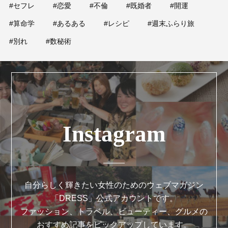
#セフレ
#恋愛
#不倫
#既婚者
#開運
#算命学
#あるある
#レシピ
#週末ふらり旅
#別れ
#数秘術
Instagram
自分らしく輝きたい女性のためのウェブマガジン
「DRESS」公式アカウントです。
ファッション、トラベル、ビューティー、グルメの
おすすめ記事をピックアップしています。