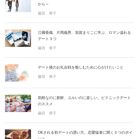
から～
藤田 華子
江國香織、片岡義男、加賀まりこに学ぶ、ロマン溢れる
デート３つ
藤田 華子
デート後のお礼合戦を愉しむために心がけたいこと
藤田 華子
気軽なのに新鮮、ユルいのに楽しい。ピクニックデート
のススメ
藤田 華子
OKされる初デートの誘い方。恋愛猛者に聞く５つのポイ
ント