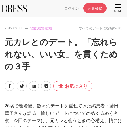
ログイン
会員登録
MENU
2019.09.11
恋愛/結婚/離婚
すべてのデートに祝福を(10)
元カレとのデート。「忘れら
れない、いい女」を貫くため
特集記事
の３手
DRESS部活
お気に入り
ライフスタイル
ファッション
26歳で離婚後、数々のデートを重ねてきた編集者・藤田
華子さんが語る、愉しいデートについてのめくるめく考
察。今回のテーマは、元カレと会うときの心構え。情にほ
恋愛/結婚/離婚