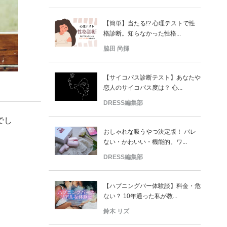
【簡単】当たる!? 心理テストで性
格診断。知らなかった性格...
脇田 尚揮
【サイコパス診断テスト】あなたや
恋人のサイコパス度は？ 心...
DRESS編集部
でし
おしゃれな吸うやつ決定版！ バレ
ない・かわいい・機能的。ワ...
DRESS編集部
【ハプニングバー体験談】料金・危
ない？ 10年通った私が教...
鈴木 リズ