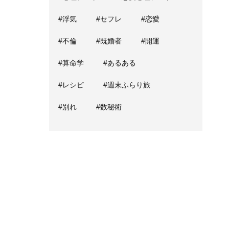
#浮気
#セフレ
#恋愛
#不倫
#既婚者
#開運
#算命学
#あるある
#レシピ
#週末ふらり旅
#別れ
#数秘術