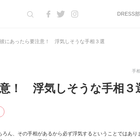
DRESS
彼にあったら要注意！ 浮気しそうな手相３選
手相
意！ 浮気しそうな手相３
ちろん、その手相があるから必ず浮気するということではあり