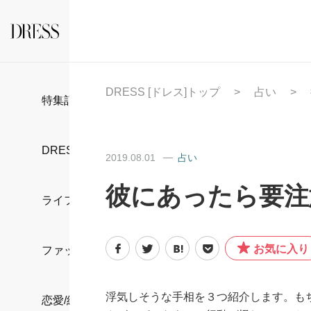
DRESS [ドレス]トップ
占い
特集記事
DRESS部活
2019.08.01
占い
彼にあったら要注
ライフスタイル
お気に入り
ファッション
浮気しそうな手相を３つ紹介します。も
恋愛/結婚/離婚