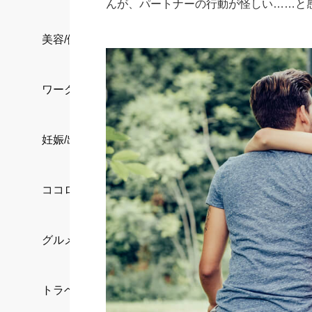
んが、パートナーの行動が怪しい……と
美容/健康
ワークスタイル
妊娠/出産/家族
ココロ/カラダ
グルメ
トラベル