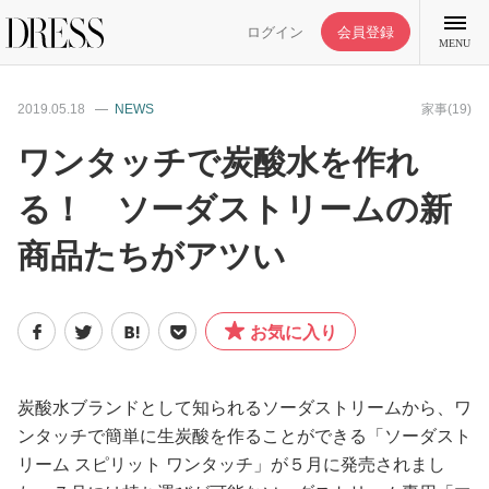
ログイン
会員登録
MENU
2019.05.18
NEWS
家事(19)
ワンタッチで炭酸水を作れ
る！ ソーダストリームの新
特集記事
商品たちがアツい
DRESS部活
お気に入り
ライフスタイル
ファッション
炭酸水ブランドとして知られるソーダストリームから、ワ
ンタッチで簡単に生炭酸を作ることができる「ソーダスト
リーム スピリット ワンタッチ」が５月に発売されまし
恋愛/結婚/離婚