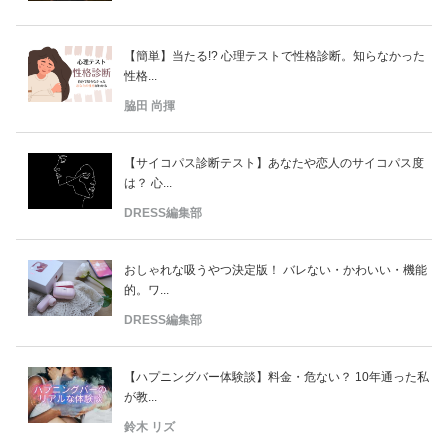
【簡単】当たる!? 心理テストで性格診断。知らなかった
性格...
脇田 尚揮
【サイコパス診断テスト】あなたや恋人のサイコパス度
は？ 心...
DRESS編集部
おしゃれな吸うやつ決定版！ バレない・かわいい・機能
的。ワ...
DRESS編集部
【ハプニングバー体験談】料金・危ない？ 10年通った私
が教...
鈴木 リズ