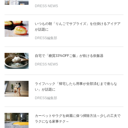
DRESS NEWS
いつもの朝「りんごでサプライズ」を仕掛けるアイデア
が話題に
DRESS編集部
自宅で「糖質33%OFFご飯」が炊ける炊飯器
DRESS NEWS
ライフハック「帰宅したら用事が全部済むまで座らな
い」が話題に
DRESS編集部
カーペットやラグを綺麗に保つ掃除方法～少しの工夫で
ラクになる家事テク～