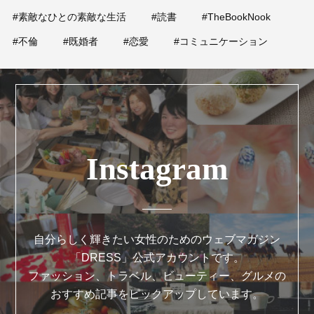
#素敵なひとの素敵な生活
#読書
#TheBookNook
#不倫
#既婚者
#恋愛
#コミュニケーション
Instagram
自分らしく輝きたい女性のためのウェブマガジン
「DRESS」公式アカウントです。
ファッション、トラベル、ビューティー、グルメの
おすすめ記事をピックアップしています。