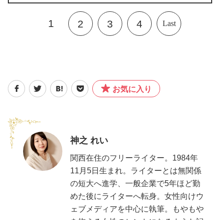
1
2
3
4
Last
お気に入り
神之 れい
関西在住のフリーライター。1984年
11月5日生まれ。ライターとは無関係
の短大へ進学、一般企業で5年ほど勤
めた後にライターへ転身。女性向けウ
ェブメディアを中心に執筆。もやもや