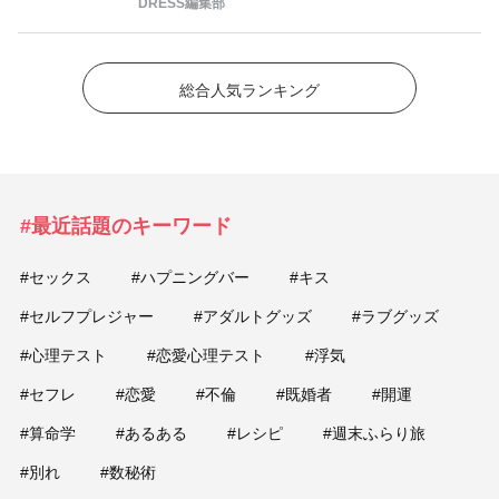
DRESS編集部
総合人気ランキング
#最近話題のキーワード
#セックス
#ハプニングバー
#キス
#セルフプレジャー
#アダルトグッズ
#ラブグッズ
#心理テスト
#恋愛心理テスト
#浮気
#セフレ
#恋愛
#不倫
#既婚者
#開運
#算命学
#あるある
#レシピ
#週末ふらり旅
#別れ
#数秘術