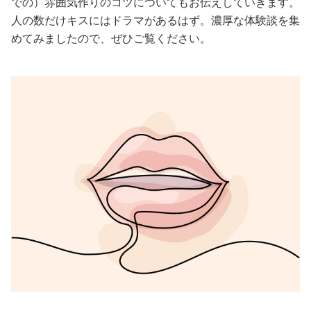
での）雰囲気作りのコツについてもお伝えしていきます。
人の数だけキスにはドラマがあるはず。濃厚な体験談を集
美容/健康
めてみましたので、ぜひご覧ください。
ワークスタイル
妊娠/出産/家族
ココロ/カラダ
グルメ
トラベル
カルチャー/エンタメ