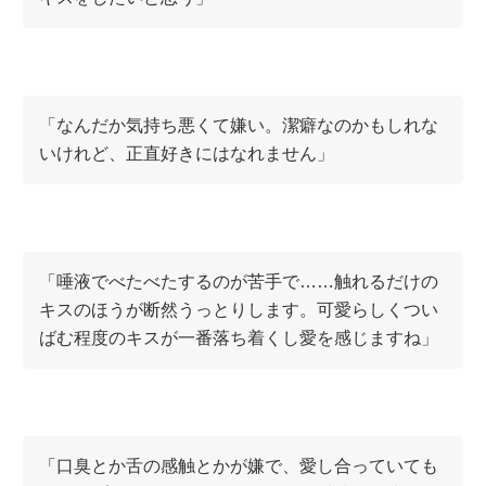
「なんだか気持ち悪くて嫌い。潔癖なのかもしれな
いけれど、正直好きにはなれません」
「唾液でべたべたするのが苦手で……触れるだけの
キスのほうが断然うっとりします。可愛らしくつい
ばむ程度のキスが一番落ち着くし愛を感じますね」
「口臭とか舌の感触とかが嫌で、愛し合っていても