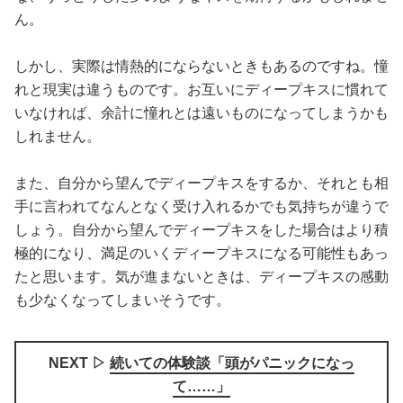
ん。
しかし、実際は情熱的にならないときもあるのですね。憧
れと現実は違うものです。お互いにディープキスに慣れて
いなければ、余計に憧れとは遠いものになってしまうかも
しれません。
また、自分から望んでディープキスをするか、それとも相
手に言われてなんとなく受け入れるかでも気持ちが違うで
しょう。自分から望んでディープキスをした場合はより積
極的になり、満足のいくディープキスになる可能性もあっ
たと思います。気が進まないときは、ディープキスの感動
も少なくなってしまいそうです。
NEXT ▷
続いての体験談「頭がパニックになっ
て……」