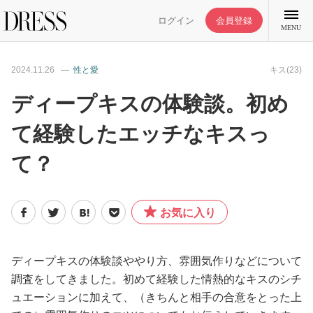
ログイン
会員登録
MENU
2024.11.26
性と愛
キス(23)
ディープキスの体験談。初め
て経験したエッチなキスっ
特集記事
て？
DRESS部活
お気に入り
ライフスタイル
ファッション
ディープキスの体験談ややり方、雰囲気作りなどについて
調査をしてきました。初めて経験した情熱的なキスのシチ
ュエーションに加えて、（きちんと相手の合意をとった上
恋愛/結婚/離婚