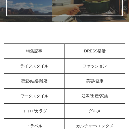
特集記事
DRESS部活
ライフスタイル
ファッション
恋愛/結婚/離婚
美容/健康
ワークスタイル
妊娠/出産/家族
ココロ/カラダ
グルメ
トラベル
カルチャー/エンタメ