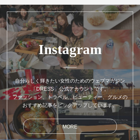
Instagram
自分らしく輝きたい女性のためのウェブマガジン
「DRESS」公式アカウントです。
ファッション、トラベル、ビューティー、グルメの
おすすめ記事をピックアップしています。
MORE