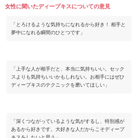
女性に聞いたディープキスについての意見
「とろけるような気持ちになれるから好き！ 相手と
夢中になれる瞬間のひとつです」
「上手な人が相手だと、本当に気持ちいい。セック
スよりも気持ちいいかもしれない。お相手にはぜひ
ディープキスのテクニックを磨いてほしい」
「深くつながっているような気がするし、特別感が
あるから好きです。大好きな人だからこそディープ
キスをしたいと思う」