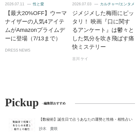
2026.07.11
性と愛
2026.07.03
カルチャー/エンタメ
【最大20%OFF】ウーマ
ジメジメした梅雨にピッ
ナイザーの人気4アイテ
タリ！ 映画『口に関す
ムがAmazonプライムデ
るアンケート』は鬱々と
ーに登場（7/13まで）
した気分を吹き飛ばす痛
快ミステリー
DRESS NEWS
古川 ケイ
Pickup
編集部おすすめ
【数秘術】誕生日で占うあなたの運勢と性格・相性占い
沙木 貴咲