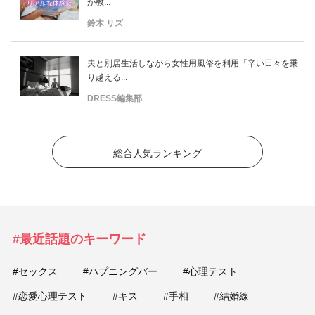
が教...
鈴木 リズ
夫と別居生活しながら女性用風俗を利用「辛い日々を乗
り越える...
DRESS編集部
総合人気ランキング
#最近話題のキーワード
#セックス
#ハプニングバー
#心理テスト
#恋愛心理テスト
#キス
#手相
#結婚線