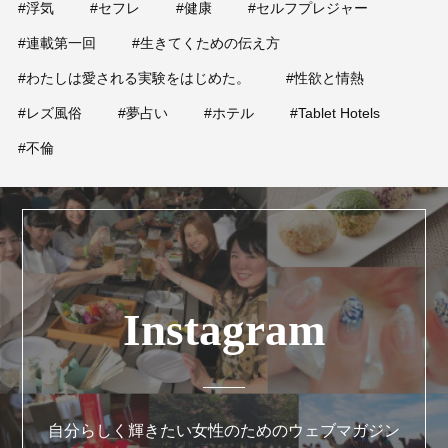
#浮気
#セフレ
#健康
#セルフプレジャー
#連載第一回
#生きてくための伝え方
#わたしは愛される実験をはじめた。
#性欲と情熱
#レズ風俗
#夢占い
#ホテル
#Tablet Hotels
#不倫
Instagram
自分らしく輝きたい女性のためのウェブマガジン