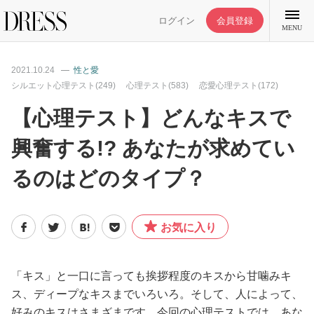
ログイン
会員登録
MENU
2021.10.24
性と愛
シルエット心理テスト(249)
心理テスト(583)
恋愛心理テスト(172)
【心理テスト】どんなキスで
特集記事
興奮する!? あなたが求めてい
るのはどのタイプ？
DRESS部活
ライフスタイル
お気に入り
ファッション
「キス」と一口に言っても挨拶程度のキスから甘噛みキ
ス、ディープなキスまでいろいろ。そして、人によって、
恋愛/結婚/離婚
好みのキスはさまざまです。今回の心理テストでは、あな