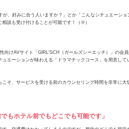
ですが、好みに合う人いますか？」とか「こんなシチュエーショ
ご相談も受け付けることが可能です！（※）
女性向けAVサイト「GIRL’SCH（ガールズシーエッチ）」の会員
チュエーションが味わえる「ドラマチックコース」を用意して
らこそ、サービスを受ける前のカウンセリング時間を非常に大
前でもホテル前でもどこでも可能です」