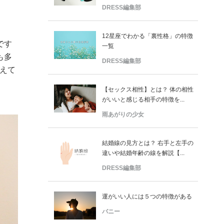
DRESS編集部
12星座でわかる「裏性格」の特徴
です
一覧
も多
DRESS編集部
教えて
【セックス相性】とは？ 体の相性
がいいと感じる相手の特徴を...
雨あがりの少女
結婚線の見方とは？ 右手と左手の
違いや結婚年齢の線を解説【...
DRESS編集部
運がいい人には５つの特徴がある
バニー