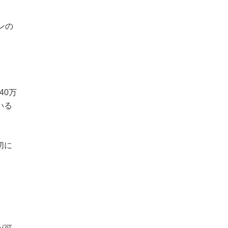
ンの
40万
いる
切に