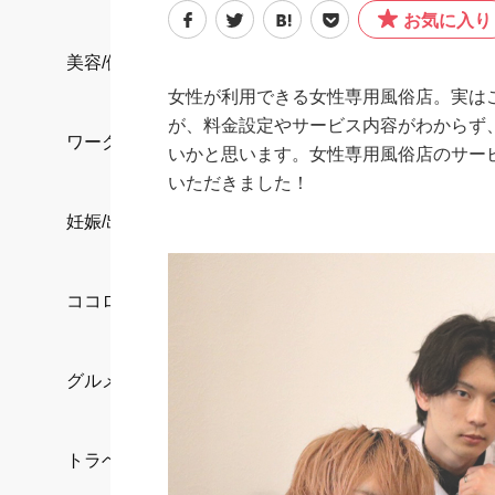
お気に入り
美容/健康
女性が利用できる女性専用風俗店。実は
が、料金設定やサービス内容がわからず
ワークスタイル
いかと思います。女性専用風俗店のサービス
いただきました！
妊娠/出産/家族
ココロ/カラダ
グルメ
トラベル