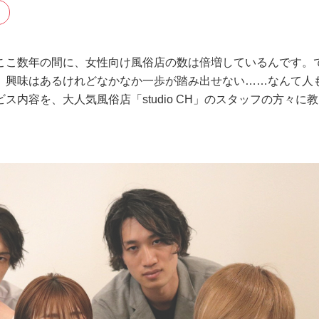
ここ数年の間に、女性向け風俗店の数は倍増しているんです。
、興味はあるけれどなかなか一歩が踏み出せない……なんて人
内容を、大人気風俗店「studio CH」のスタッフの方々に