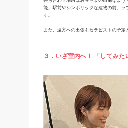
待ち合わせ場所はお客さまの自由なよう
能。駅前やシンボリックな建物の前、ラ
す。
また、遠方への出張もセラピストの予定
３．いざ室内へ！ 「してみ