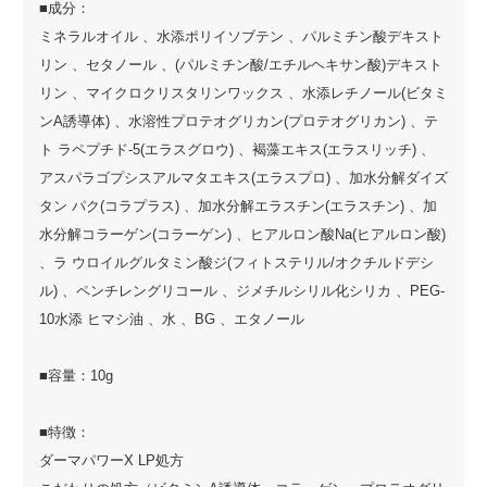
■成分：
ミネラルオイル 、水添ポリイソブテン 、パルミチン酸デキスト
リン 、セタノール 、(パルミチン酸/エチルヘキサン酸)デキスト
リン 、マイクロクリスタリンワックス 、水添レチノール(ビタミ
ンA誘導体) 、水溶性プロテオグリカン(プロテオグリカン) 、テ
ト ラペプチド-5(エラスグロウ) 、褐藻エキス(エラスリッチ) 、
アスパラゴプシスアルマタエキス(エラスプロ) 、加水分解ダイズ
タン パク(コラプラス) 、加水分解エラスチン(エラスチン) 、加
水分解コラーゲン(コラーゲン) 、ヒアルロン酸Na(ヒアルロン酸)
、ラ ウロイルグルタミン酸ジ(フィトステリル/オクチルドデシ
ル) 、ペンチレングリコール 、ジメチルシリル化シリカ 、PEG-
10水添 ヒマシ油 、水 、BG 、エタノール
■容量：10g
■特徴：
ダーマパワーX LP処方