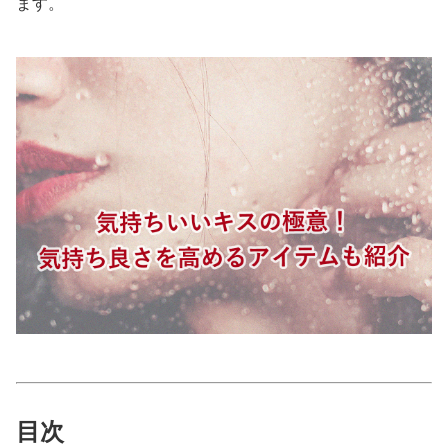
ます。
美容/健康
ワークスタイル
妊娠/出産/家族
ココロ/カラダ
グルメ
トラベル
カルチャー/エンタメ
目次