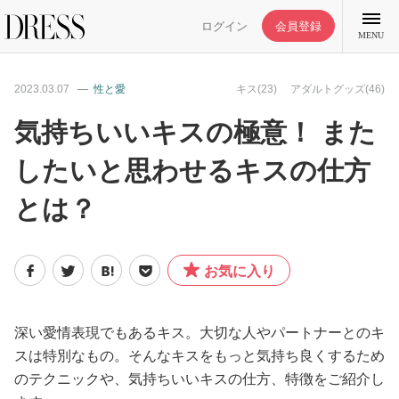
ログイン
会員登録
MENU
2023.03.07
性と愛
キス(23)
アダルトグッズ(46)
気持ちいいキスの極意！ また
したいと思わせるキスの仕方
特集記事
とは？
DRESS部活
お気に入り
ライフスタイル
ファッション
深い愛情表現でもあるキス。大切な人やパートナーとのキ
スは特別なもの。そんなキスをもっと気持ち良くするため
のテクニックや、気持ちいいキスの仕方、特徴をご紹介し
恋愛/結婚/離婚