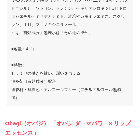
ル-L-グルタミン酸ジ（フィトステリル・ベヘニル・２-オクチル
ドデシル）、ワセリン、セレシン、ヘキサデシロキシPGヒドロ
キシエチルヘキサデカナミド、油溶性カモミラエキス、スクワ
ラン、BHT、フェノキシエタノール
＊は「有効成分」無表示は「その他の成分」
■容量：4.2g
■特徴：
セラミドの働きを補い、潤いを与える
消炎剤（有効成分）配合
無香料・無着色・アルコールフリー（エチルアルコール無添
加）
Obagi（オバジ） 「オバジ ダーマパワーX リップ
エッセンス」