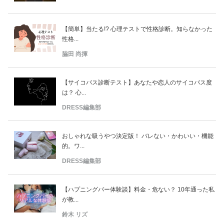
【簡単】当たる!? 心理テストで性格診断。知らなかった
性格...
脇田 尚揮
【サイコパス診断テスト】あなたや恋人のサイコパス度
は？ 心...
DRESS編集部
おしゃれな吸うやつ決定版！ バレない・かわいい・機能
的。ワ...
DRESS編集部
【ハプニングバー体験談】料金・危ない？ 10年通った私
が教...
鈴木 リズ