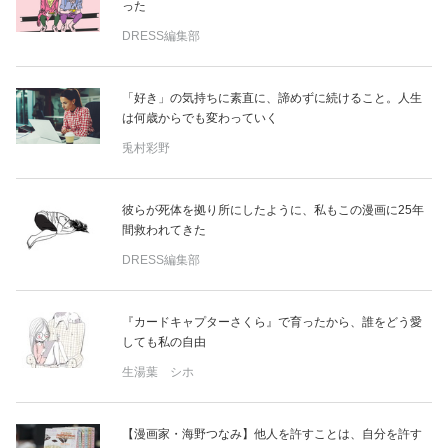
った
DRESS編集部
「好き」の気持ちに素直に、諦めずに続けること。人生
は何歳からでも変わっていく
兎村彩野
彼らが死体を拠り所にしたように、私もこの漫画に25年
間救われてきた
DRESS編集部
『カードキャプターさくら』で育ったから、誰をどう愛
しても私の自由
生湯葉 シホ
【漫画家・海野つなみ】他人を許すことは、自分を許す