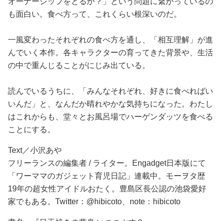
オーナーシップをとるか？」という問題に繋がっているの
も面白い。食べ方って、これくらい根深いのだ。
一風変わったそれぞれの食べ方を通し、「相互理解」が進
んでいく本作。各キャラクターの育ってきた背景や、生活
の中で重んじることがにじみ出ている。
読んでいるうちに、「みんなそれぞれ、好きに食べればい
いんだ」と、なんだか晴れやかな気持ちになった。わたし
はこれからも、堂々とお風呂場でハーゲンダッツを食べる
ことにする。
Text／小沢あや
フリーランスの編集者 / ライター。Engadget日本版にて
「ワーママのガジェット育児日記」連載中。モーヲタ歴
19年の超女性アイドルおたく。豊島区長公認の池袋愛好
家でもある。Twitter：@hibicoto、note：hibicoto