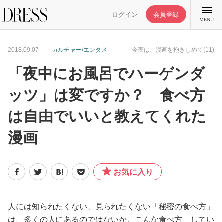
ログイン
会員登録
MENU
2018.09.07
カルチャー/エンタメ
今夜は、漫画を抱きしめて(11)
「夜中にお風呂でハーゲンダ
ッツ」は変ですか？ 食べ方
特集記事
は自由でいいと教えてくれた
DRESS部活
漫画
ライフスタイル
お気に入り
ファッション
人には知られたくない、見られたくない「秘密の食べ方」
恋愛/結婚/離婚
は、多くの人にあるのではないか。こんな食べ方、してい