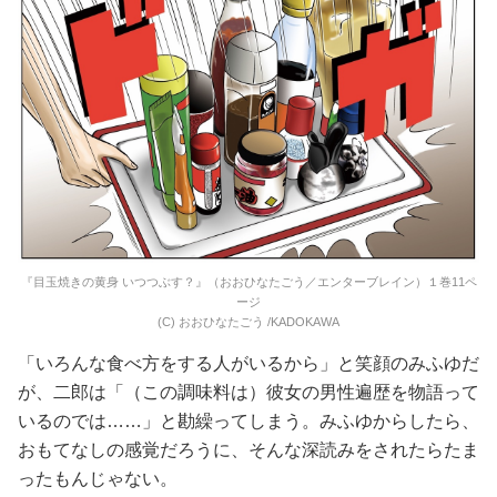
『目玉焼きの黄身 いつつぶす？』（おおひなたごう／エンターブレイン）１巻11ペ
ージ
(C) おおひなたごう /KADOKAWA
「いろんな食べ方をする人がいるから」と笑顔のみふゆだ
が、二郎は「（この調味料は）彼女の男性遍歴を物語って
いるのでは……」と勘繰ってしまう。みふゆからしたら、
おもてなしの感覚だろうに、そんな深読みをされたらたま
ったもんじゃない。