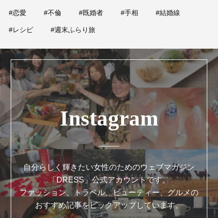
#恋愛
#不倫
#既婚者
#手相
#結婚線
#レシピ
#週末ふらり旅
Instagram
自分らしく輝きたい女性のためのウェブマガジン
「DRESS」公式アカウントです。
ファッション、トラベル、ビューティー、グルメの
おすすめ記事をピックアップしています。