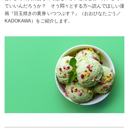
ていいんだろうか？ そう悶々とする方へ読んでほしい漫
美容/健康
画『目玉焼きの黄身 いつつぶす？』（おおひなたごう／
KADOKAWA）をご紹介します。
ワークスタイル
妊娠/出産/家族
ココロ/カラダ
グルメ
トラベル
カルチャー/エンタメ