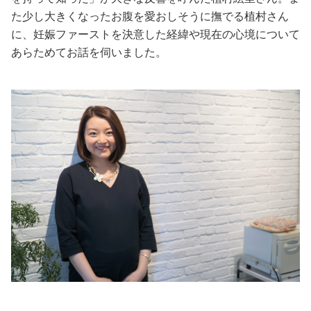
た少し大きくなったお腹を愛おしそうに撫でる植村さん
美容/健康
に、妊娠ファーストを決意した経緯や現在の心境について
あらためてお話を伺いました。
ワークスタイル
妊娠/出産/家族
ココロ/カラダ
グルメ
トラベル
カルチャー/エンタメ