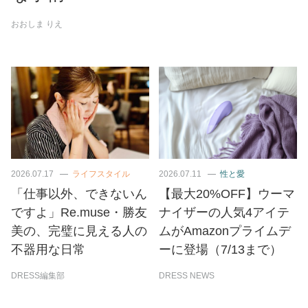
おおしま りえ
2026.07.17
ライフスタイル
2026.07.11
性と愛
「仕事以外、できないん
【最大20%OFF】ウーマ
ですよ」Re.muse・勝友
ナイザーの人気4アイテ
美の、完璧に見える人の
ムがAmazonプライムデ
不器用な日常
ーに登場（7/13まで）
DRESS編集部
DRESS NEWS