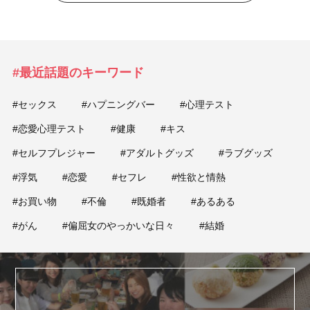
#最近話題のキーワード
#セックス
#ハプニングバー
#心理テスト
#恋愛心理テスト
#健康
#キス
#セルフプレジャー
#アダルトグッズ
#ラブグッズ
#浮気
#恋愛
#セフレ
#性欲と情熱
#お買い物
#不倫
#既婚者
#あるある
#がん
#偏屈女のやっかいな日々
#結婚