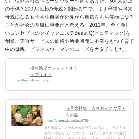
い、信頼されるベビーシッターへ育てあげた。300人以上
の子供と200人以上の母親と関わる中で、まず母親や将来
母親になる女子学生自身が外見から自信をもち笑顔になる
ことが社会の基盤に重要だと考える。2011年、全く新し
いコンセプトのクイックエステBeautiQ(ビュティック)を
創業。美容サービスの価格や所要時間に不満をもつ子育て
中の母親、ビジネスウーマンのニーズをカタチにした。
植村絵里オフィシャルウ
ェブサイト
http://beautifulwisdom.jp/
５月大特集「人それぞれな子ど
もの話」
https://p-dress.jp/articles/6759
５月特集は「人それぞれな子どもの話」。「子どもを
持つ・持たない」について、現代にはさまざまな選択
肢があります。子どもを持つ生き方も、持たない生き