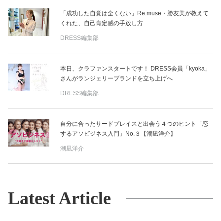
「成功した自覚は全くない」Re.muse・勝友美が教えて
くれた、自己肯定感の手放し方
DRESS編集部
本日、クラファンスタートです！ DRESS会員「kyoka」
さんがランジェリーブランドを立ち上げへ
DRESS編集部
自分に合ったサードプレイスと出会う４つのヒント「恋
するアソビジネス入門」No.３【潮凪洋介】
潮凪洋介
Latest Article