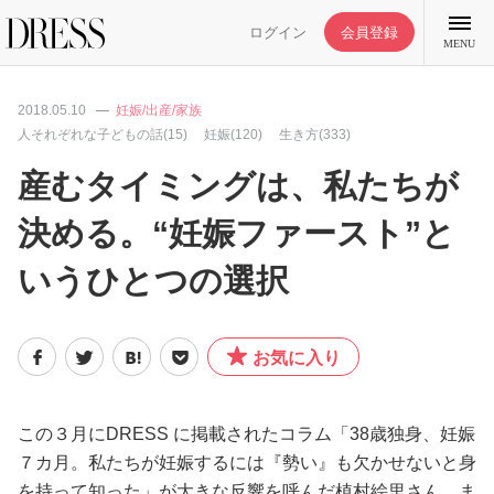
ログイン
会員登録
MENU
2018.05.10
妊娠/出産/家族
人それぞれな子どもの話(15)
妊娠(120)
生き方(333)
産むタイミングは、私たちが
特集記事
決める。“妊娠ファースト”と
いうひとつの選択
DRESS部活
ライフスタイル
お気に入り
ファッション
この３月にDRESS に掲載されたコラム「38歳独身、妊娠
７カ月。私たちが妊娠するには『勢い』も欠かせないと身
恋愛/結婚/離婚
を持って知った」が大きな反響を呼んだ植村絵里さん。ま