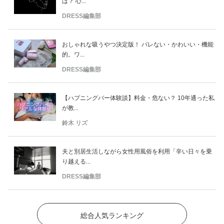
は？ 心...
DRESS編集部
おしゃれな吸うやつ決定版！ バレない・かわいい・機能
的。ワ...
DRESS編集部
【ハプニングバー体験談】料金・危ない？ 10年通った私
が教...
鈴木 リズ
夫と別居生活しながら女性用風俗を利用「辛い日々を乗
り越える...
DRESS編集部
総合人気ランキング