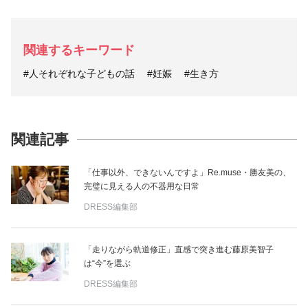
関連するキーワード
#人それぞれな子どもの話
#妊娠
#生き方
関連記事
「仕事以外、できないんですよ」Re.muse・勝友美の、
完璧に見える人の不器用な日常
DRESS編集部
「走りながら軌道修正」直感で突き進む藤原美智子
は“今”を選ぶ
DRESS編集部