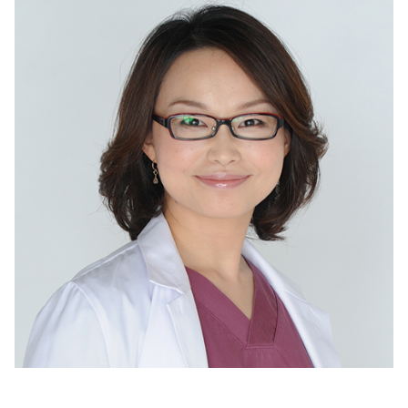
美容/健康
ワークスタイル
妊娠/出産/家族
ココロ/カラダ
グルメ
トラベル
カルチャー/エンタメ