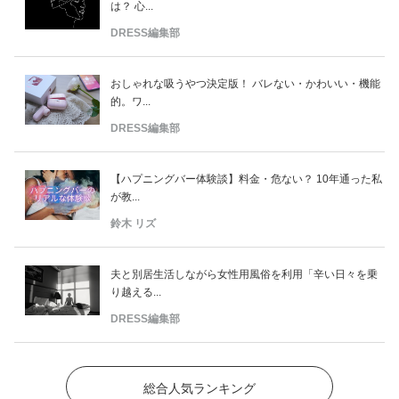
は？ 心...
DRESS編集部
おしゃれな吸うやつ決定版！ バレない・かわいい・機能
的。ワ...
DRESS編集部
【ハプニングバー体験談】料金・危ない？ 10年通った私
が教...
鈴木 リズ
夫と別居生活しながら女性用風俗を利用「辛い日々を乗
り越える...
DRESS編集部
総合人気ランキング