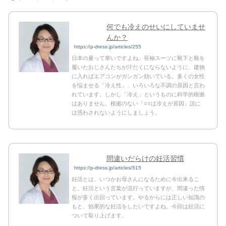
何でも冷えのせいにしていませ
んか？
https://p-dress.jp/articles/255
日本の夏って寒いですよね。長袖スーツに靴下と靴を
履いたおじさんたちが汗だくにならないように、建物
に入ればエアコンがガンガン効いている。多くの女性
を悩ませる「冷え性」、いろいろな不調の原因と言わ
れています。しかし「冷え」というものに科学的根拠
はありません。根拠のない「○○は冷えが原因」説に
は惑わされないようにしましょう。
間違いだらけの妊活習慣
https://p-dress.jp/articles/515
妊活とは、いつかお母さんになるために今出来るこ
と。妊活という言葉が流行っていますが、間違った情
報が多く出回っています。やるからには正しい知識の
もと、効果的な妊活をしたいですよね。今回は妊活に
ついて取り上げます。