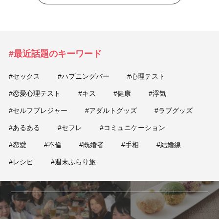
#最近話題のキーワード
#セックス
#ハプニングバー
#心理テスト
#恋愛心理テスト
#キス
#健康
#浮気
#セルフプレジャー
#アダルトグッズ
#ラブグッズ
#あるある
#セフレ
#コミュニケーション
#恋愛
#不倫
#既婚者
#手相
#結婚線
#レシピ
#週末ふらり旅