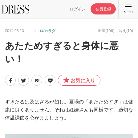
ログイン
会員登録
MENU
2014.08.13
ココロ/カラダ
出産(106)
冷え(10)
あたためすぎると身体に悪
い！
特集記事
DRESS部活
お気に入り
ライフスタイル
すぎたるは及ばざるが如し。夏場の「あたためすぎ」は健
康に良くありません。それは妊婦さんも同様です。適切な
ファッション
体温調節を心がけましょう。
恋愛/結婚/離婚