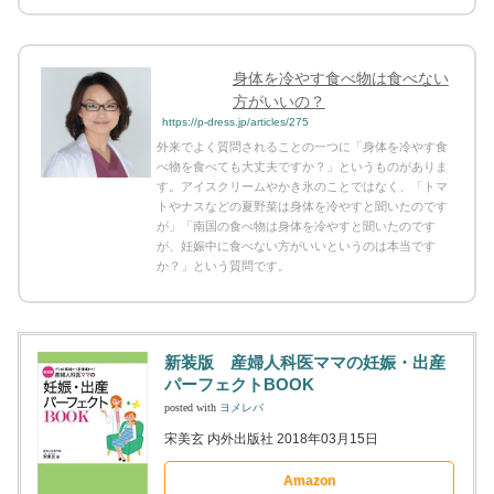
身体を冷やす食べ物は食べない
方がいいの？
https://p-dress.jp/articles/275
外来でよく質問されることの一つに「身体を冷やす食
べ物を食べても大丈夫ですか？」というものがありま
す。アイスクリームやかき氷のことではなく、「トマ
トやナスなどの夏野菜は身体を冷やすと聞いたのです
が」「南国の食べ物は身体を冷やすと聞いたのです
が、妊娠中に食べない方がいいというのは本当です
か？」という質問です。
新装版 産婦人科医ママの妊娠・出産
パーフェクトBOOK
posted with
ヨメレバ
宋美玄 内外出版社 2018年03月15日
Amazon