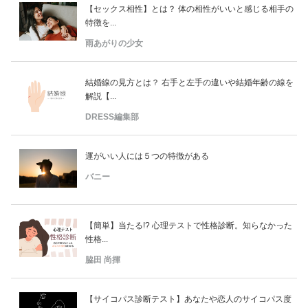
【セックス相性】とは？ 体の相性がいいと感じる相手の
特徴を...
雨あがりの少女
結婚線の見方とは？ 右手と左手の違いや結婚年齢の線を
解説【...
DRESS編集部
運がいい人には５つの特徴がある
バニー
【簡単】当たる!? 心理テストで性格診断。知らなかった
性格...
脇田 尚揮
【サイコパス診断テスト】あなたや恋人のサイコパス度