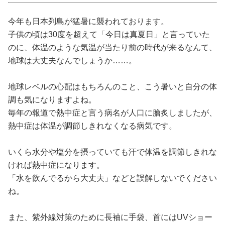
占い
今年も日本列島が猛暑に襲われております。
性と愛
子供の頃は30度を超えて「今日は真夏日」と言っていた
のに、体温のような気温が当たり前の時代が来るなんて、
地球は大丈夫なんでしょうか……。
ゲーム
地球レベルの心配はもちろんのこと、こう暑いと自分の体
調も気になりますよね。
毎年の報道で熱中症と言う病名が人口に膾炙しましたが、
熱中症は体温が調節しきれなくなる病気です。
いくら水分や塩分を摂っていても汗で体温を調節しきれな
ければ熱中症になります。
「水を飲んでるから大丈夫」などと誤解しないでください
ね。
また、紫外線対策のために長袖に手袋、首にはUVショー