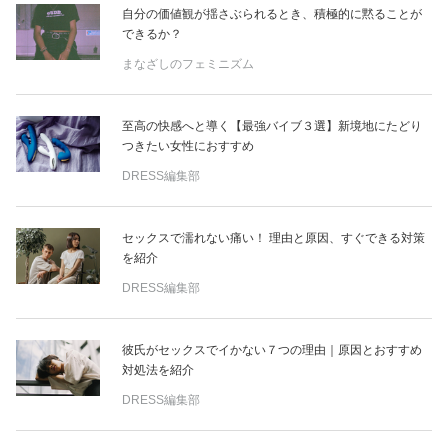
自分の価値観が揺さぶられるとき、積極的に黙ることが
できるか？
まなざしのフェミニズム
至高の快感へと導く【最強バイブ３選】新境地にたどり
つきたい女性におすすめ
DRESS編集部
セックスで濡れない痛い！ 理由と原因、すぐできる対策
を紹介
DRESS編集部
彼氏がセックスでイかない７つの理由｜原因とおすすめ
対処法を紹介
DRESS編集部