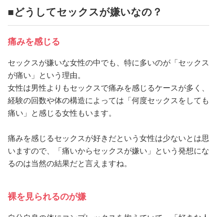
占い
■どうしてセックスが嫌いなの？
性と愛
痛みを感じる
ゲーム
セックスが嫌いな女性の中でも、特に多いのが「セックス
が痛い」という理由。
女性は男性よりもセックスで痛みを感じるケースが多く、
経験の回数や体の構造によっては「何度セックスをしても
痛い」と感じる女性もいます。
痛みを感じるセックスが好きだという女性は少ないとは思
いますので、「痛いからセックスが嫌い」という発想にな
るのは当然の結果だと言えますね。
裸を見られるのが嫌