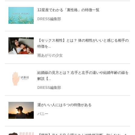
12星座でわかる「裏性格」の特徴一覧
DRESS編集部
【セックス相性】とは？ 体の相性がいいと感じる相手の
特徴を...
雨あがりの少女
結婚線の見方とは？ 右手と左手の違いや結婚年齢の線を
解説【...
DRESS編集部
運がいい人には５つの特徴がある
バニー