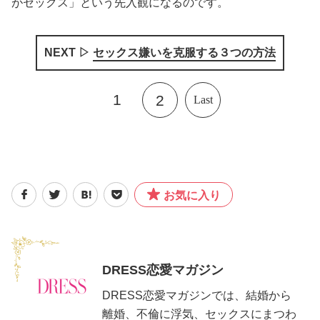
がセックス」という先入観になるのです。
NEXT ▷
セックス嫌いを克服する３つの方法
1
2
Last
お気に入り
DRESS恋愛マガジン
DRESS恋愛マガジンでは、結婚から
離婚、不倫に浮気、セックスにまつわ