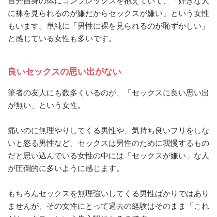
自分自身の体にコンプレックスを抱えていて、「好きな人
に裸を見られるのが嫌だからセックスが嫌い」という女性
もいます。単純に「男性に裸を見られるのが恥ずかしい」
と感じている女性も多いです。
良いセックスの思い出がない
筆者の友人にも数多くいるのが、「セックスに良い思い出
が無い」という女性。
痛いのに無理やりしてくる男性や、気持ち良いフリをしな
いと怒る男性など、セックスは男性のために我慢するもの
だと思い込んでいる女性の中には「セックスが嫌い」な人
が圧倒的に多いように感じます。
もちろんセックスを無理強いしてくる男性ばかりではあり
ませんが、その女性にとって過去の経験はそのまま「これ