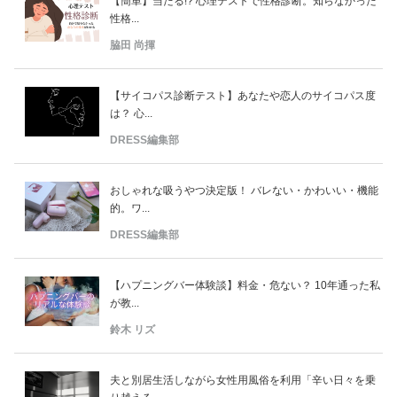
【簡単】当たる!? 心理テストで性格診断。知らなかった
性格...
脇田 尚揮
【サイコパス診断テスト】あなたや恋人のサイコパス度
は？ 心...
DRESS編集部
おしゃれな吸うやつ決定版！ バレない・かわいい・機能
的。ワ...
DRESS編集部
【ハプニングバー体験談】料金・危ない？ 10年通った私
が教...
鈴木 リズ
夫と別居生活しながら女性用風俗を利用「辛い日々を乗