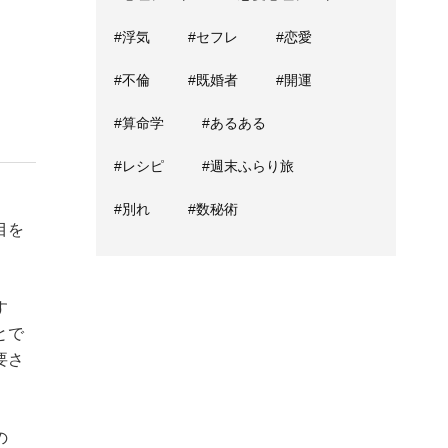
#浮気
#セフレ
#恋愛
#不倫
#既婚者
#開運
」
#算命学
#あるある
#レシピ
#週末ふらり旅
。
#別れ
#数秘術
目を
す
とで
要さ
の