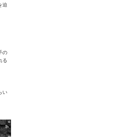
を迫
手の
れる
らい