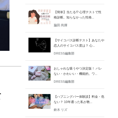
【簡単】当たる!? 心理テストで性
格診断。知らなかった性格...
脇田 尚揮
【サイコパス診断テスト】あなたや
恋人のサイコパス度は？ 心...
DRESS編集部
おしゃれな吸うやつ決定版！ バレ
ない・かわいい・機能的。ワ...
DRESS編集部
て
【ハプニングバー体験談】料金・危
ない？ 10年通った私が教...
鈴木 リズ