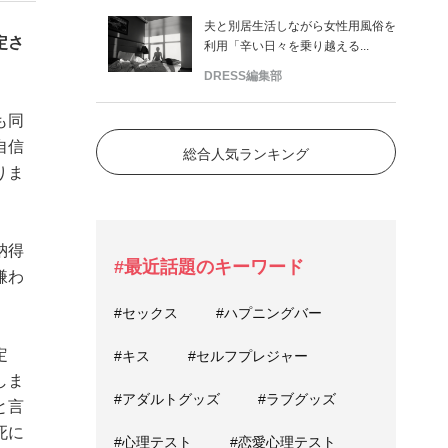
夫と別居生活しながら女性用風俗を
定さ
利用「辛い日々を乗り越える...
。
DRESS編集部
も同
自信
総合人気ランキング
りま
納得
#最近話題のキーワード
嫌わ
#セックス
#ハプニングバー
定
#キス
#セルフプレジャー
しま
#アダルトグッズ
#ラブグッズ
と言
死に
#心理テスト
#恋愛心理テスト