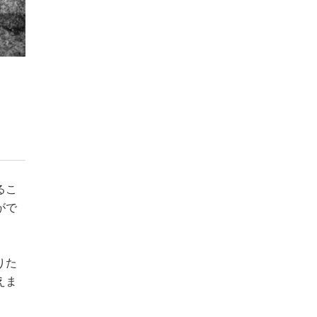
るこ
がで
りた
えま