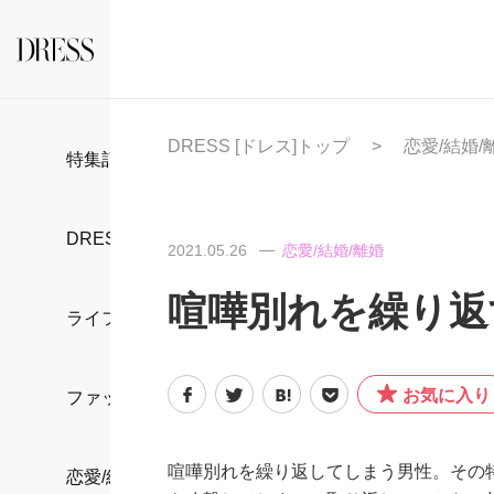
DRESS [ドレス]トップ
恋愛/結婚/
特集記事
DRESS部活
2021.05.26
恋愛/結婚/離婚
喧嘩別れを繰り返
ライフスタイル
お気に入り
ファッション
喧嘩別れを繰り返してしまう男性。その
恋愛/結婚/離婚