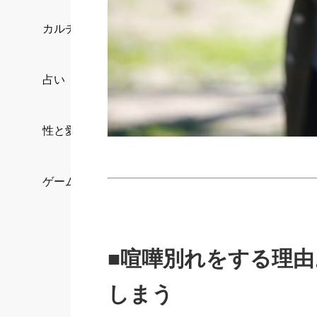
カルチャー/エンタメ
占い
性と愛
ゲーム
■喧嘩別れをする理
しまう