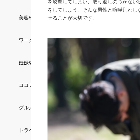
を攻撃してしまい、取り返しのつかない
をしてしまう。そんな男性と喧嘩別れし
美容/健康
せることが大切です。
ワークスタイル
妊娠/出産/家族
ココロ/カラダ
グルメ
トラベル