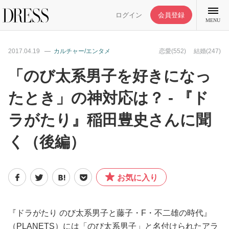
ログイン
会員登録
MENU
2017.04.19
カルチャー/エンタメ
恋愛(552)
結婚(247)
「のび太系男子を好きになっ
たとき」の神対応は？ - 『ド
特集記事
ラがたり』稲田豊史さんに聞
DRESS部活
く（後編）
ライフスタイル
お気に入り
ファッション
『ドラがたり のび太系男子と藤子・F・不二雄の時代』
恋愛/結婚/離婚
（PLANETS）には「のび太系男子」と名付けられたアラ