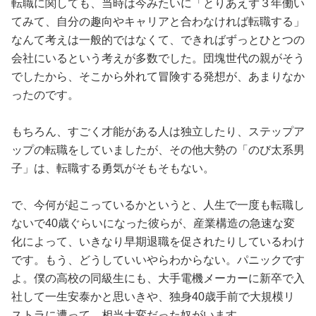
転職に関しても、当時は今みたいに「とりあえず３年働い
てみて、自分の趣向やキャリアと合わなければ転職する」
なんて考えは一般的ではなくて、できればずっとひとつの
会社にいるという考えが多数でした。団塊世代の親がそう
でしたから、そこから外れて冒険する発想が、あまりなか
ったのです。
もちろん、すごく才能がある人は独立したり、ステップア
ップの転職をしていましたが、その他大勢の「のび太系男
子」は、転職する勇気がそもそもない。
で、今何が起こっているかというと、人生で一度も転職し
ないで40歳ぐらいになった彼らが、産業構造の急速な変
化によって、いきなり早期退職を促されたりしているわけ
です。もう、どうしていいやらわからない。パニックです
よ。僕の高校の同級生にも、大手電機メーカーに新卒で入
社して一生安泰かと思いきや、独身40歳手前で大規模リ
ストラに遭って、相当大変だった奴がいます。