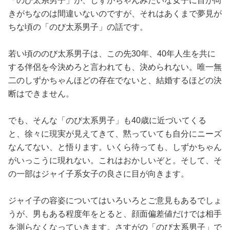
「のび太系男子」が、しずかちゃんみたいな女子に目が向
きがちなのは間違いないのですが、それはあくまで夢見が
ちな頃の「のび太系男子」の話です。
若い頃ののび太系男子は、この先30年、40年人生を共に
する伴侶を今決めろと言われても、決められない。唯一無
二のしずかちゃんほどの存在でないと、結婚するほどの決
断はできません。
でも、そんな「のび太系男子」も40歳に近づいてくる
と、徐々に現実が見えてきて、黙っていても自分にニーズ
なんてない、と悟ります。いくら待っても、しずかちゃん
がいっこうに現れない。これはおかしいぞと。そして、そ
の一部はジャイ子系女子の良さに目が向きます。
ジャイ子の容姿についてはいろいろとご意見もあるでしょ
うが、男もある程度年をとると、顔面偏差値だけでは相手
を測らなくなっていきます。さすがの「のび太系男子」で