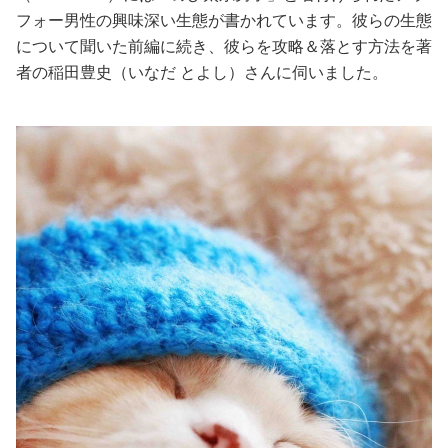
フォー男性の興味深い生態が書かれています。彼らの生態
美容/健康
について聞いた前編に続き、彼らを攻略＆落とす方法を著
者の稲田豊史（いなだ とよし）さんに伺いました。
ワークスタイル
妊娠/出産/家族
ココロ/カラダ
グルメ
トラベル
カルチャー/エンタメ