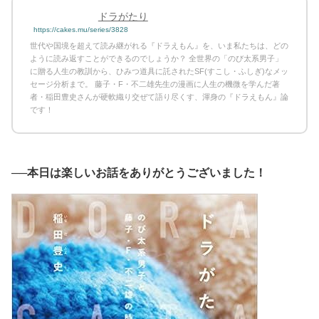
ドラがたり
https://cakes.mu/series/3828
世代や国境を超えて読み継がれる『ドラえもん』を、いま私たちは、どの
ように読み返すことができるのでしょうか？ 全世界の「のび太系男子」
に贈る人生の教訓から、ひみつ道具に託されたSF(すこし・ふしぎ)なメッ
セージ分析まで。 藤子・F・不二雄先生の漫画に人生の機微を学んだ著
者・稲田豊史さんが硬軟織り交ぜて語り尽くす、渾身の『ドラえもん』論
です！
──本日は楽しいお話をありがとうございました！