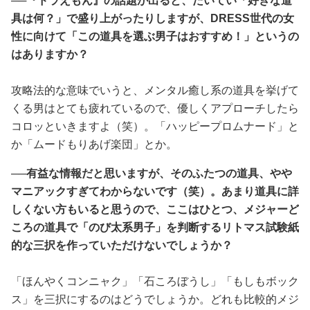
──『ドラえもん』の話題が出ると、たいてい「好きな道
具は何？」で盛り上がったりしますが、DRESS世代の女
性に向けて「この道具を選ぶ男子はおすすめ！」というの
はありますか？
攻略法的な意味でいうと、メンタル癒し系の道具を挙げて
くる男はとても疲れているので、優しくアプローチしたら
コロッといきますよ（笑）。「ハッピープロムナード」と
か「ムードもりあげ楽団」とか。
──有益な情報だと思いますが、そのふたつの道具、やや
マニアックすぎてわからないです（笑）。あまり道具に詳
しくない方もいると思うので、ここはひとつ、メジャーど
ころの道具で「のび太系男子」を判断するリトマス試験紙
的な三択を作っていただけないでしょうか？
「ほんやくコンニャク」「石ころぼうし」「もしもボック
ス」を三択にするのはどうでしょうか。どれも比較的メジ