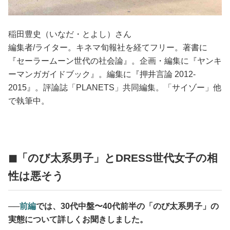
稲田豊史（いなだ・とよし）さん
編集者/ライター。キネマ旬報社を経てフリー。著書に
『セーラームーン世代の社会論』。企画・編集に『ヤンキ
ーマンガガイドブック』。編集に『押井言論 2012-
2015』。評論誌「PLANETS」共同編集。「サイゾー」他
で執筆中。
◼︎「のび太系男子」とDRESS世代女子の相
性は悪そう
──
前編
では、30代中盤〜40代前半の「のび太系男子」の
実態について詳しくお聞きしました。