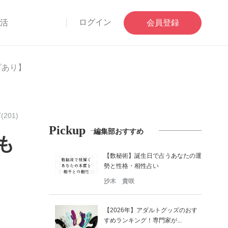
ログイン
部活
会員登録
ピあり】
201)
Pickup
編集部おすすめ
も
【数秘術】誕生日で占うあなたの運
勢と性格・相性占い
沙木 貴咲
【2026年】アダルトグッズのおす
すめランキング！専門家が...