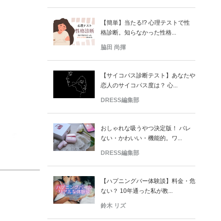
【簡単】当たる!? 心理テストで性
格診断。知らなかった性格...
脇田 尚揮
【サイコパス診断テスト】あなたや
恋人のサイコパス度は？ 心...
DRESS編集部
おしゃれな吸うやつ決定版！ バレ
ない・かわいい・機能的。ワ...
DRESS編集部
【ハプニングバー体験談】料金・危
ない？ 10年通った私が教...
鈴木 リズ