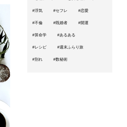
#浮気
#セフレ
#恋愛
#不倫
#既婚者
#開運
#算命学
#あるある
#レシピ
#週末ふらり旅
#別れ
#数秘術