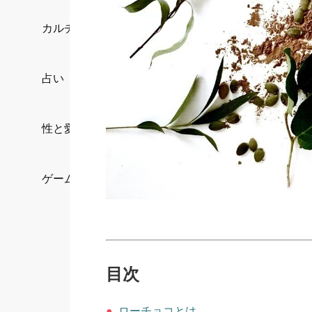
カルチャー/エンタメ
占い
性と愛
ゲーム
目次
●
ローチョコとは