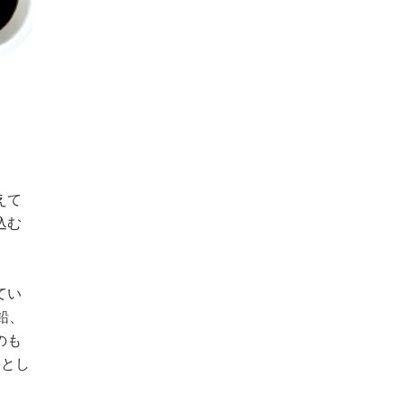
えて
込む
てい
鉛、
のも
果とし