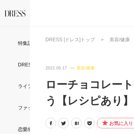
DRESS [ドレス]トップ
美容/健康
特集記事
DRESS部活
2021.05.17
美容/健康
ローチョコレート
ライフスタイル
う【レシピあり】
ファッション
お気に入り
恋愛/結婚/離婚