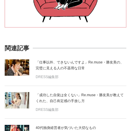
関連記事
「仕事以外、できないんですよ」Re.muse・勝友美の、
完璧に見える人の不器用な日常
DRESS編集部
「成功した自覚は全くない」Re.muse・勝友美が教えて
くれた、自己肯定感の手放し方
DRESS編集部
40代独身経営者が気づいた大切なもの