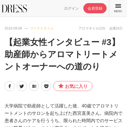
ログイン
会員登録
MENU
2016.09.08
ワークスタイル
アロマオイル(10)
起業(42)
【起業女性インタビュー #3】
助産師からアロマトリートメ
特集記事
ントオーナーへの道のり
DRESS部活
お気に入り
ライフスタイル
ファッション
大学病院で助産師として活躍した後、40歳でアロマトリ
ートメントのサロンを起ち上げた西宮直美さん。病院内で
患者さんのケアを行ううち、限られた時間内でのサービス
恋愛/結婚/離婚