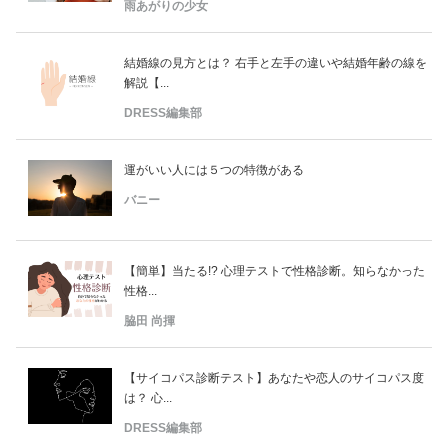
雨あがりの少女
結婚線の見方とは？ 右手と左手の違いや結婚年齢の線を
解説【...
DRESS編集部
運がいい人には５つの特徴がある
バニー
【簡単】当たる!? 心理テストで性格診断。知らなかった
性格...
脇田 尚揮
【サイコパス診断テスト】あなたや恋人のサイコパス度
は？ 心...
DRESS編集部