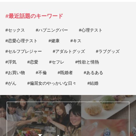
#最近話題のキーワード
#セックス
#ハプニングバー
#心理テスト
#恋愛心理テスト
#健康
#キス
#セルフプレジャー
#アダルトグッズ
#ラブグッズ
#浮気
#恋愛
#セフレ
#性欲と情熱
#お買い物
#不倫
#既婚者
#あるある
#がん
#偏屈女のやっかいな日々
#結婚