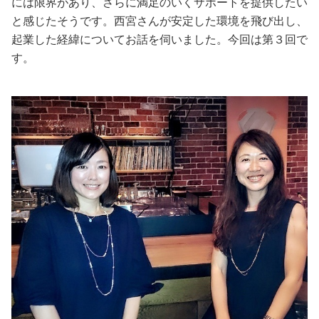
には限界があり、さらに満足のいくサポートを提供したい
と感じたそうです。西宮さんが安定した環境を飛び出し、
美容/健康
起業した経緯についてお話を伺いました。今回は第３回で
す。
ワークスタイル
妊娠/出産/家族
ココロ/カラダ
グルメ
トラベル
カルチャー/エンタメ