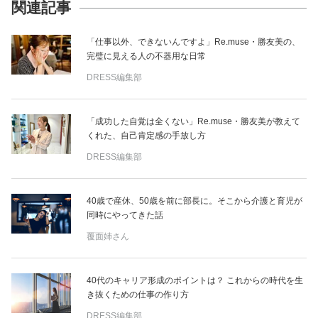
関連記事
「仕事以外、できないんですよ」Re.muse・勝友美の、
完璧に見える人の不器用な日常
DRESS編集部
「成功した自覚は全くない」Re.muse・勝友美が教えて
くれた、自己肯定感の手放し方
DRESS編集部
40歳で産休、50歳を前に部長に。そこから介護と育児が
同時にやってきた話
覆面姉さん
40代のキャリア形成のポイントは？ これからの時代を生
き抜くための仕事の作り方
DRESS編集部