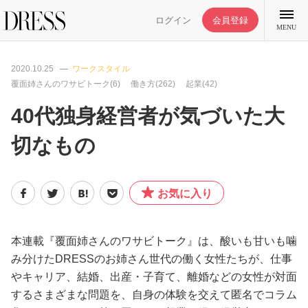
ログイン
会員登録
MENU
2020.10.25
ワークスタイル
覆面姉さんのワサビトーク(6)
働き方(262)
起業(42)
40代独身経営者が気づいた大
特集記事
切なもの
DRESS部活
お気に入り
ライフスタイル
本連載『覆面姉さんのワサビトーク』は、酸いも甘いも噛
ファッション
み分けたDRESSのお姉さん世代の働く女性たちが、仕事
やキャリア、結婚、出産・子育て、離婚などの女性が対面
恋愛/結婚/離婚
するさまざまな問題を、自身の体験を交えて匿名でコラム