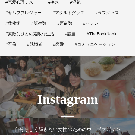
#恋愛心理テスト
#キス
#浮気
#セルフプレジャー
#アダルトグッズ
#ラブグッズ
#数秘術
#誕生数
#運命数
#セフレ
#素敵なひとの素敵な生活
#読書
#TheBookNook
#不倫
#既婚者
#恋愛
#コミュニケーション
Instagram
自分らしく輝きたい女性のためのウェブマガジン