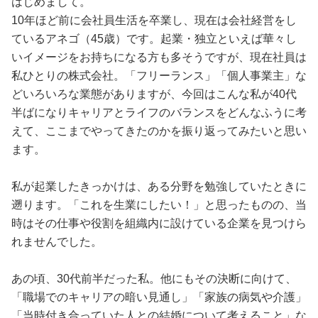
はじめまして。
占い
10年ほど前に会社員生活を卒業し、現在は会社経営をし
ているアネゴ（45歳）です。起業・独立といえば華々し
性と愛
いイメージをお持ちになる方も多そうですが、現在社員は
私ひとりの株式会社。「フリーランス」「個人事業主」な
ゲーム
どいろいろな業態がありますが、今回はこんな私が40代
半ばになりキャリアとライフのバランスをどんなふうに考
えて、ここまでやってきたのかを振り返ってみたいと思い
ます。
私が起業したきっかけは、ある分野を勉強していたときに
遡ります。「これを生業にしたい！」と思ったものの、当
時はその仕事や役割を組織内に設けている企業を見つけら
れませんでした。
あの頃、30代前半だった私。他にもその決断に向けて、
「職場でのキャリアの暗い見通し」「家族の病気や介護」
「当時付き合っていた人との結婚について考えること」な