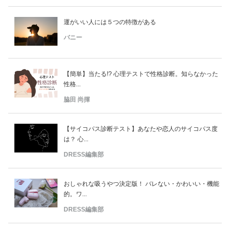
運がいい人には５つの特徴がある
バニー
【簡単】当たる!? 心理テストで性格診断。知らなかった
性格...
脇田 尚揮
【サイコパス診断テスト】あなたや恋人のサイコパス度
は？ 心...
DRESS編集部
おしゃれな吸うやつ決定版！ バレない・かわいい・機能
的。ワ...
DRESS編集部