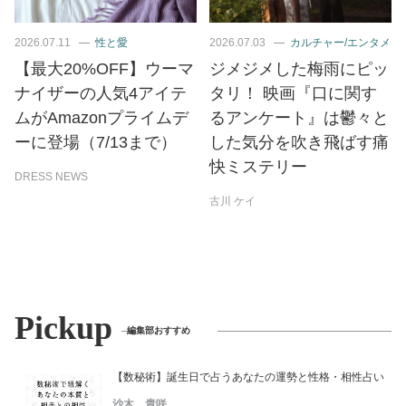
2026.07.11
性と愛
2026.07.03
カルチャー/エンタメ
【最大20%OFF】ウーマ
ジメジメした梅雨にピッ
ナイザーの人気4アイテ
タリ！ 映画『口に関す
ムがAmazonプライムデ
るアンケート』は鬱々と
ーに登場（7/13まで）
した気分を吹き飛ばす痛
快ミステリー
DRESS NEWS
古川 ケイ
Pickup
編集部おすすめ
【数秘術】誕生日で占うあなたの運勢と性格・相性占い
沙木 貴咲