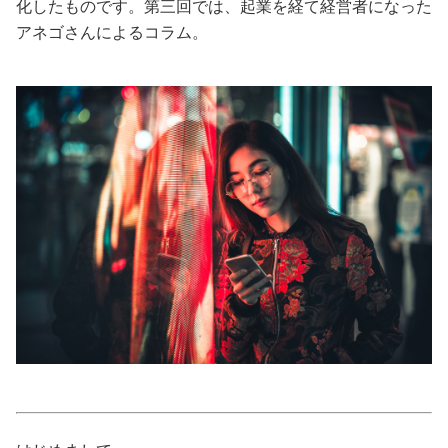
化したものです。第三回では、起業を経て経営者になった
アネゴさんによるコラム。
美容/健康
ワークスタイル
妊娠/出産/家族
ココロ/カラダ
グルメ
トラベル
カルチャー/エンタメ