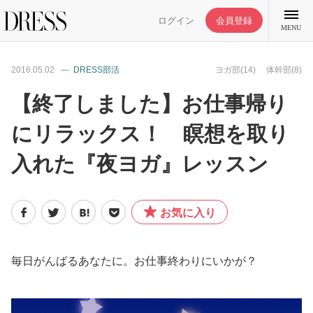
ログイン
会員登録
MENU
2016.05.02
DRESS部活
ヨガ部(14)
体幹部(8)
【終了しました】お仕事帰り
にリラックス！ 瞑想を取り
特集記事
入れた『夜ヨガ』レッスン
DRESS部活
お気に入り
ライフスタイル
ファッション
毎日がんばるあなたに。お仕事終わりにいかが？
恋愛/結婚/離婚