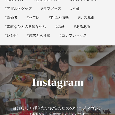
#アダルトグッズ
#ラブグッズ
#不倫
#既婚者
#セフレ
#性欲と情熱
#レズ風俗
#素敵なひとの素敵な生活
#恋愛
#あるある
#レシピ
#週末ふらり旅
#コンプレックス
Instagram
自分らしく輝きたい女性のためのウェブマガジン
「DRESS」公式アカウントです。