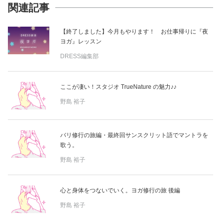
関連記事
【終了しました】今月もやります！ お仕事帰りに『夜
ヨガ』レッスン
DRESS編集部
ここが凄い！スタジオ TrueNature の魅力♪♪
野島 裕子
バリ修行の旅編・最終回サンスクリット語でマントラを
歌う。
野島 裕子
心と身体をつないでいく。ヨガ修行の旅 後編
野島 裕子