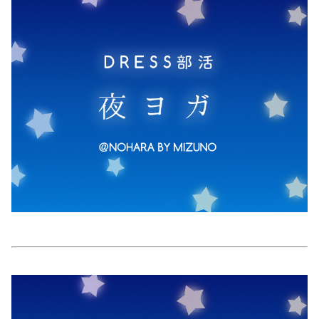
美容/健康
ワークスタイル
妊娠/出産/家族
ココロ/カラダ
グルメ
トラベル
カルチャー/エンタメ