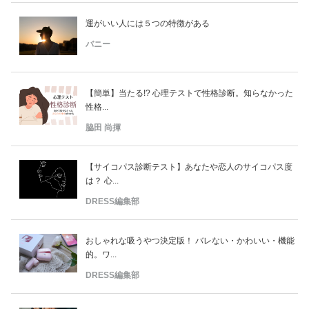
運がいい人には５つの特徴がある
バニー
【簡単】当たる!? 心理テストで性格診断。知らなかった
性格...
脇田 尚揮
【サイコパス診断テスト】あなたや恋人のサイコパス度
は？ 心...
DRESS編集部
おしゃれな吸うやつ決定版！ バレない・かわいい・機能
的。ワ...
DRESS編集部