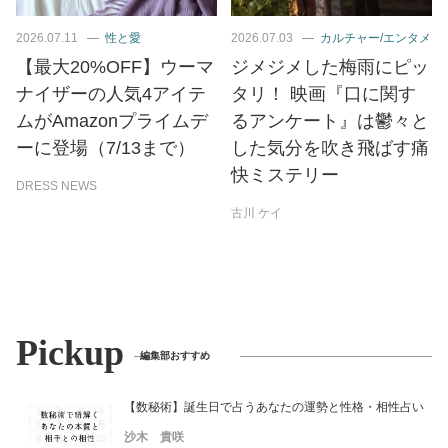
2026.07.11
性と愛
2026.07.03
カルチャー/エンタメ
【最大20%OFF】ウーマ
ジメジメした梅雨にピッ
ナイザーの人気4アイテ
タリ！ 映画『口に関す
ムがAmazonプライムデ
るアンケート』は鬱々と
ーに登場（7/13まで）
した気分を吹き飛ばす痛
快ミステリー
DRESS NEWS
古川 ケイ
Pickup
編集部おすすめ
【数秘術】誕生日で占うあなたの運勢と性格・相性占い
沙木 貴咲