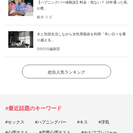
【ハプニングバー体験談】料金・危ない？ 10年通った私
が教...
鈴木 リズ
夫と別居生活しながら女性用風俗を利用「辛い日々を乗
り越える...
DRESS編集部
総合人気ランキング
#最近話題のキーワード
#セックス
#ハプニングバー
#キス
#浮気
#心理テスト
#恋愛心理テスト
#セルフプレジャー