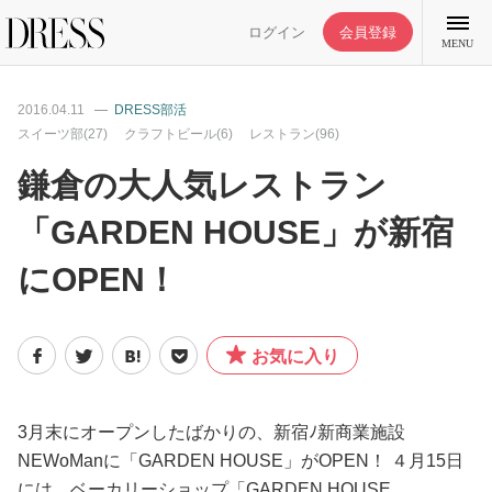
ログイン
会員登録
MENU
2016.04.11
DRESS部活
スイーツ部(27)
クラフトビール(6)
レストラン(96)
鎌倉の大人気レストラン
特集記事
「GARDEN HOUSE」が新宿
にOPEN！
DRESS部活
ライフスタイル
お気に入り
ファッション
3月末にオープンしたばかりの、新宿ﾉ新商業施設
NEWoManに「GARDEN HOUSE」がOPEN！ ４月15日
恋愛/結婚/離婚
には、ベーカリーショップ「GARDEN HOUSE