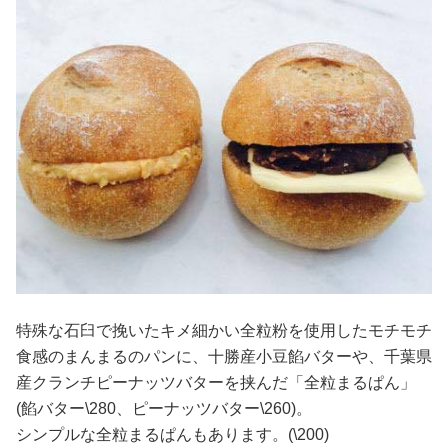
特殊な石臼で挽いたキメ細かい全粒粉を使用したモチモチ
食感のまんまるのパンに、十勝産小豆餡バターや、千葉県
産クランチピーナッツバターを挟んだ「全粒まるぱん」
(餡バター\280、ピーナッツバター\260)。
シンプルな全粒まるぱんもあります。(\200)