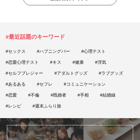
#最近話題のキーワード
#セックス
#ハプニングバー
#心理テスト
#恋愛心理テスト
#キス
#健康
#浮気
#セルフプレジャー
#アダルトグッズ
#ラブグッズ
#あるある
#セフレ
#コミュニケーション
#恋愛
#不倫
#既婚者
#手相
#結婚線
#レシピ
#週末ふらり旅