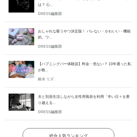
は？ 心...
DRESS編集部
おしゃれな吸うやつ決定版！ バレない・かわいい・機能
的。ワ...
DRESS編集部
【ハプニングバー体験談】料金・危ない？ 10年通った私
が教...
鈴木 リズ
夫と別居生活しながら女性用風俗を利用「辛い日々を乗
り越える...
DRESS編集部
総合人気ランキング