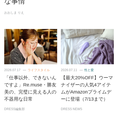
な事情
おおしま りえ
2026.07.17
ライフスタイル
2026.07.11
性と愛
「仕事以外、できないん
【最大20%OFF】ウーマ
ですよ」Re.muse・勝友
ナイザーの人気4アイテ
美の、完璧に見える人の
ムがAmazonプライムデ
不器用な日常
ーに登場（7/13まで）
DRESS編集部
DRESS NEWS