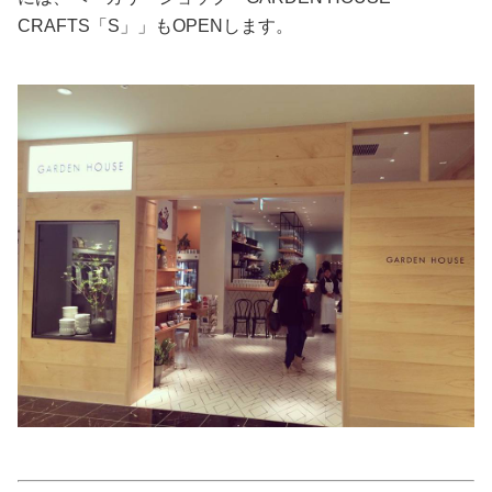
CRAFTS「S」」もOPENします。
美容/健康
ワークスタイル
妊娠/出産/家族
ココロ/カラダ
グルメ
トラベル
カルチャー/エンタメ