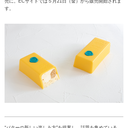
売に。ECサイトでは５月21日（金）から販売開始されま
す。
美容/健康
ワークスタイル
妊娠/出産/家族
ココロ/カラダ
グルメ
トラベル
カルチャー/エンタメ
“バターの新しい楽しみ方”を提案し、話題を集めている