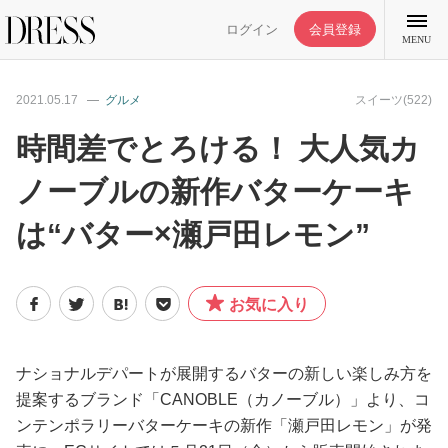
ログイン
会員登録
MENU
2021.05.17
グルメ
スイーツ(522)
時間差でとろける！ 大人気カ
ノーブルの新作バターケーキ
特集記事
は“バター×瀬戸田レモン”
DRESS部活
お気に入り
ライフスタイル
ファッション
ナショナルデパートが展開するバターの新しい楽しみ方を
提案するブランド「CANOBLE（カノーブル）」より、コ
ンテンポラリーバターケーキの新作「瀬戸田レモン」が発
恋愛/結婚/離婚