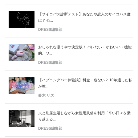
【サイコパス診断テスト】あなたや恋人のサイコパス度
は？ 心...
DRESS編集部
おしゃれな吸うやつ決定版！ バレない・かわいい・機能
的。ワ...
DRESS編集部
【ハプニングバー体験談】料金・危ない？ 10年通った私
が教...
鈴木 リズ
夫と別居生活しながら女性用風俗を利用「辛い日々を乗
り越える...
DRESS編集部