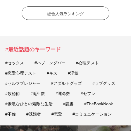
総合人気ランキング
#最近話題のキーワード
#セックス
#ハプニングバー
#心理テスト
#恋愛心理テスト
#キス
#浮気
#セルフプレジャー
#アダルトグッズ
#ラブグッズ
#数秘術
#誕生数
#運命数
#セフレ
#素敵なひとの素敵な生活
#読書
#TheBookNook
#不倫
#既婚者
#恋愛
#コミュニケーション