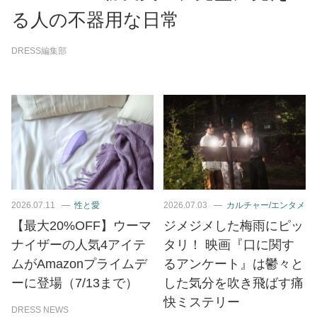
る人の不器用な日常
DRESS編集部
2026.07.11
性と愛
2026.07.03
カルチャー/エンタメ
【最大20%OFF】ウーマ
ジメジメした梅雨にピッ
ナイザーの人気4アイテ
タリ！ 映画『口に関す
ムがAmazonプライムデ
るアンケート』は鬱々と
ーに登場（7/13まで）
した気分を吹き飛ばす痛
快ミステリー
DRESS NEWS