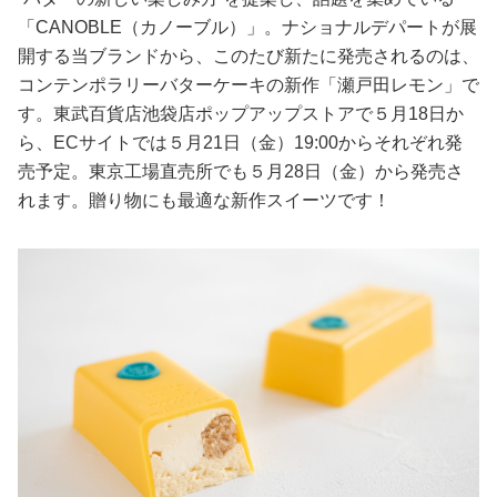
占い
「CANOBLE（カノーブル）」。ナショナルデパートが展
開する当ブランドから、このたび新たに発売されるのは、
性と愛
コンテンポラリーバターケーキの新作「瀬戸田レモン」で
す。東武百貨店池袋店ポップアップストアで５月18日か
ゲーム
ら、ECサイトでは５月21日（金）19:00からそれぞれ発
売予定。東京工場直売所でも５月28日（金）から発売さ
れます。贈り物にも最適な新作スイーツです！