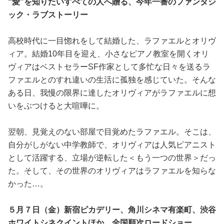
“愛”を知りたいすべての人へ贈る、今年一番のファンタジ
ック・ラブストーリー
高校時代に一目惚れをして結婚した、ラファエルとオリヴ
ィア。結婚10年目を迎え、小さなピアノ教室を開くオリ
ヴィアはベストセラーSF作家として多忙な日々を送るラ
ファエルとのすれ違いの生活に孤独を感じていた。そんな
ある日、我慢の限界に達したオリヴィアがラファエルに想
いをぶつけると大喧嘩に。
翌朝、見覚えのない部屋で目覚めたラファエル。そこは、
自分がしがない中学教師で、オリヴィアは人気ピアニスト
として活躍する、立場が逆転した＜もう一つの世界＞だっ
た。そして、その世界のオリヴィアはラファエルを知らな
かった…。
５月７日（金）新宿ピカデリー、角川シネマ有楽町、渋谷
ホワイトシネクイントほか、全国順次ロードショー