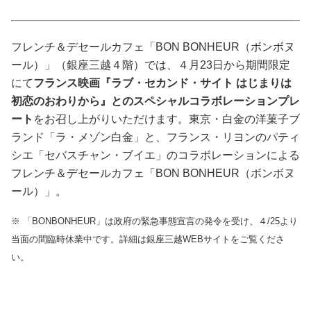
占い
性と愛
フレンチ＆デセールカフェ「BON BONHEUR（ボンボヌ
ール）」（銀座三越４階）では、４月23日から期間限定
にて
フランス映画『ラブ・セカンド・サイト はじまりは
ゲーム
初恋のおわりから』とのスペシャルコラボレーションプレ
ート
をお召し上がりいただけます。東京・白金の洋菓子ブ
ランド「ラ・メゾン白金」と、フランス・リヨンのパティ
シエ「セバスチャン・ブイエ」のコラボレーションによる
フレンチ＆デセールカフェ「BON BONHEUR（ボンボヌ
ール）」。
※ 「BONBONHEUR」は政府の緊急事態宣言の発令を受け、４/25より
当面の間臨時休業中です。​詳細は銀座三越WEBサイトをご覧くださ
い。