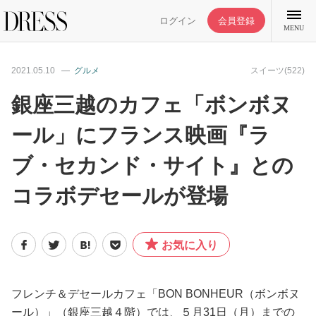
ログイン
会員登録
MENU
2021.05.10
グルメ
スイーツ(522)
銀座三越のカフェ「ボンボヌ
ール」にフランス映画『ラ
特集記事
ブ・セカンド・サイト』との
DRESS部活
コラボデセールが登場
ライフスタイル
お気に入り
ファッション
フレンチ＆デセールカフェ「BON BONHEUR（ボンボヌ
恋愛/結婚/離婚
ール）」（銀座三越４階）では、５月31日（月）までの