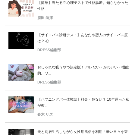
【簡単】当たる!? 心理テストで性格診断。知らなかった
性格...
脇田 尚揮
【サイコパス診断テスト】あなたや恋人のサイコパス度
は？ 心...
DRESS編集部
おしゃれな吸うやつ決定版！ バレない・かわいい・機能
的。ワ...
DRESS編集部
【ハプニングバー体験談】料金・危ない？ 10年通った私
が教...
鈴木 リズ
夫と別居生活しながら女性用風俗を利用「辛い日々を乗