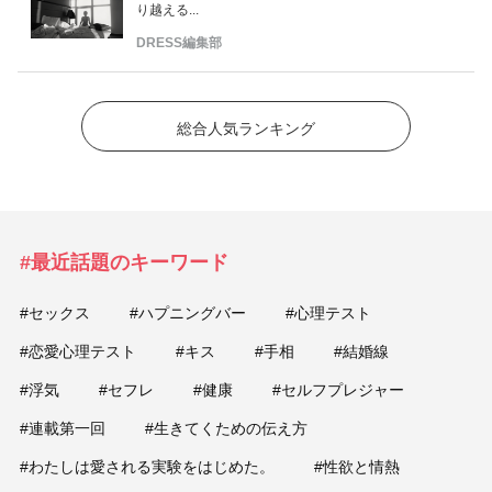
り越える...
DRESS編集部
総合人気ランキング
#最近話題のキーワード
#セックス
#ハプニングバー
#心理テスト
#恋愛心理テスト
#キス
#手相
#結婚線
#浮気
#セフレ
#健康
#セルフプレジャー
#連載第一回
#生きてくための伝え方
#わたしは愛される実験をはじめた。
#性欲と情熱