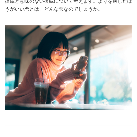
復縁と意味のない復縁について考えます。よりを戻したほ
うがいい恋とは、どんな恋なのでしょうか。
美容/健康
ワークスタイル
妊娠/出産/家族
ココロ/カラダ
グルメ
トラベル
カルチャー/エンタメ