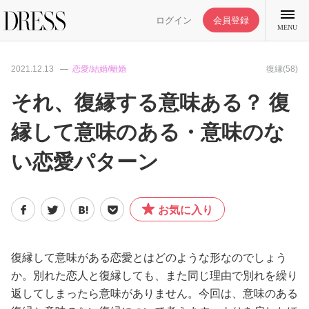
ログイン
会員登録
MENU
2021.12.13
恋愛/結婚/離婚
復縁(58)
それ、復縁する意味ある？ 復
縁して意味のある・意味のな
特集記事
い恋愛パターン
DRESS部活
お気に入り
ライフスタイル
ファッション
復縁して意味がある恋愛とはどのような形なのでしょう
か。別れた恋人と復縁しても、また同じ理由で別れを繰り
返してしまったら意味がありません。今回は、意味のある
恋愛/結婚/離婚