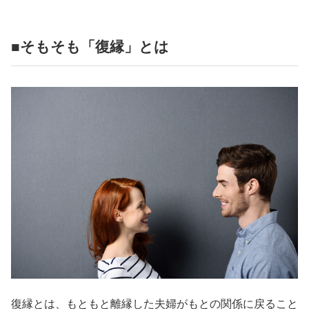
占い
性と愛
■そもそも「復縁」とは
ゲーム
復縁とは、もともと離縁した夫婦がもとの関係に戻ること