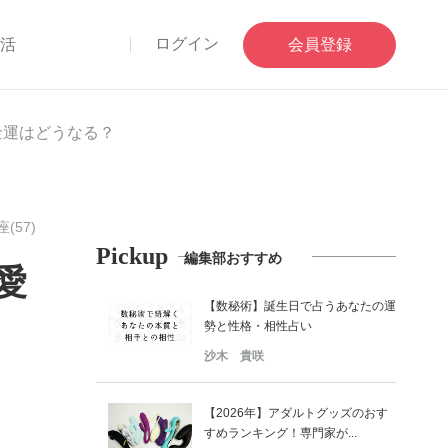
ログイン
部活
会員登録
金運はどうなる？
(57)
Pickup
編集部おすすめ
愛
【数秘術】誕生日で占うあなたの運
勢と性格・相性占い
沙木 貴咲
【2026年】アダルトグッズのおす
すめランキング！専門家が...