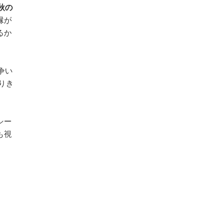
秋の
縁が
るか
争い
りき
シー
も視