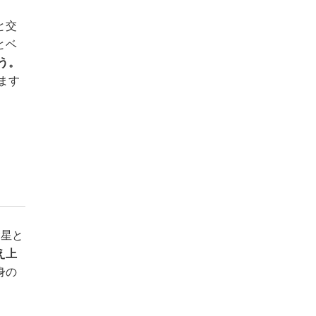
と交
とベ
う。
ます
金星と
え上
身の