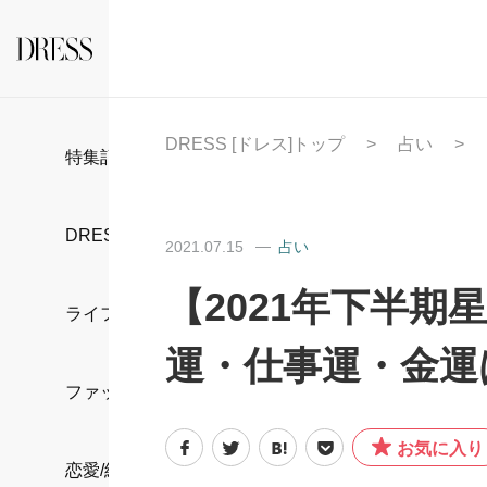
DRESS [ドレス]トップ
占い
特集記事
DRESS部活
2021.07.15
占い
【2021年下半
ライフスタイル
運・仕事運・金運
ファッション
お気に入り
恋愛/結婚/離婚