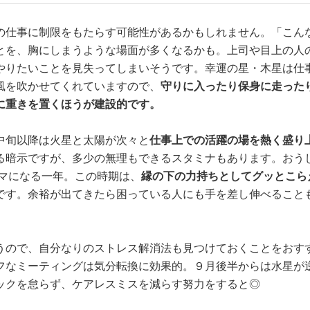
の仕事に制限をもたらす可能性があるかもしれません。「こん
とを、胸にしまうような場面が多くなるかも。上司や目上の人
やりたいことを見失ってしまいそうです。幸運の星・木星は仕
風を吹かせてくれていますので、
守りに入ったり保身に走った
に重きを置くほうが建設的です。
中旬以降は火星と太陽が次々と
仕事上での活躍の場を熱く盛り
る暗示ですが、多少の無理もできるスタミナもあります。おう
ーマになる一年。この時期は、
縁の下の力持ちとしてグッとこら
です。余裕が出てきたら困っている人にも手を差し伸べること
うので、自分なりのストレス解消法も見つけておくことをおす
フなミーティングは気分転換に効果的。９月後半からは水星が
ックを怠らず、ケアレスミスを減らす努力をすると◎