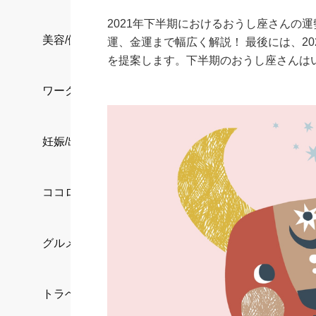
2021年下半期におけるおうし座さんの
美容/健康
運、金運まで幅広く解説！ 最後には、2
を提案します。下半期のおうし座さんは
ワークスタイル
妊娠/出産/家族
ココロ/カラダ
グルメ
トラベル