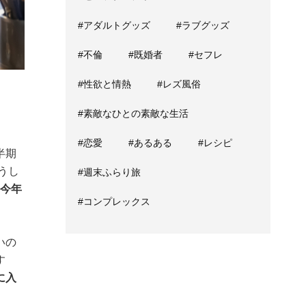
#アダルトグッズ
#ラブグッズ
#不倫
#既婚者
#セフレ
#性欲と情熱
#レズ風俗
#素敵なひとの素敵な生活
#恋愛
#あるある
#レシピ
半期
うし
#週末ふらり旅
今年
#コンプレックス
いの
す
に入