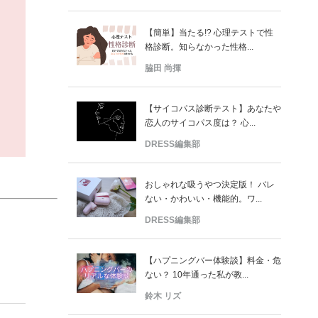
【簡単】当たる!? 心理テストで性
格診断。知らなかった性格...
脇田 尚揮
【サイコパス診断テスト】あなたや
恋人のサイコパス度は？ 心...
DRESS編集部
おしゃれな吸うやつ決定版！ バレ
ない・かわいい・機能的。ワ...
DRESS編集部
【ハプニングバー体験談】料金・危
ない？ 10年通った私が教...
鈴木 リズ