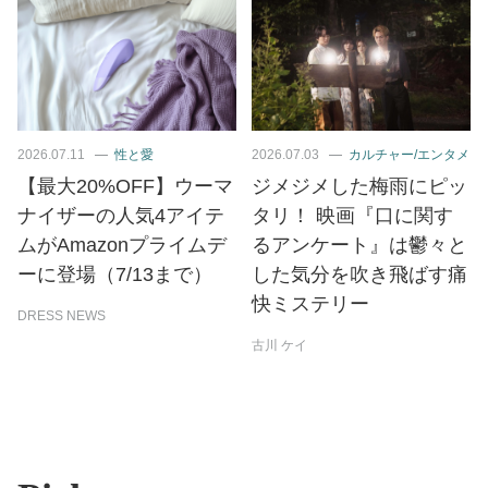
2026.07.11
性と愛
2026.07.03
カルチャー/エンタメ
【最大20%OFF】ウーマ
ジメジメした梅雨にピッ
ナイザーの人気4アイテ
タリ！ 映画『口に関す
ムがAmazonプライムデ
るアンケート』は鬱々と
ーに登場（7/13まで）
した気分を吹き飛ばす痛
快ミステリー
DRESS NEWS
古川 ケイ