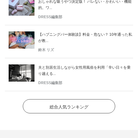
おしゃれな吸うやつ決定版！ バレない・かわいい・機能
的。ワ...
DRESS編集部
【ハプニングバー体験談】料金・危ない？ 10年通った私
が教...
鈴木 リズ
夫と別居生活しながら女性用風俗を利用「辛い日々を乗
り越える...
DRESS編集部
総合人気ランキング