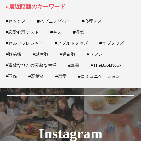
#最近話題のキーワード
#セックス
#ハプニングバー
#心理テスト
#恋愛心理テスト
#キス
#浮気
#セルフプレジャー
#アダルトグッズ
#ラブグッズ
#数秘術
#誕生数
#運命数
#セフレ
#素敵なひとの素敵な生活
#読書
#TheBookNook
#不倫
#既婚者
#恋愛
#コミュニケーション
Instagram