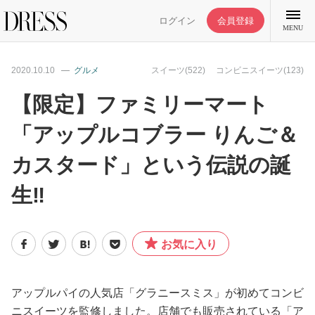
ログイン
会員登録
MENU
2020.10.10
グルメ
スイーツ(522)
コンビニスイーツ(123)
【限定】ファミリーマート
「アップルコブラー りんご＆
特集記事
カスタード」という伝説の誕
DRESS部活
生‼
ライフスタイル
お気に入り
ファッション
アップルパイの人気店「グラニースミス」が初めてコンビ
恋愛/結婚/離婚
ニスイーツを監修しました。店舗でも販売されている「ア