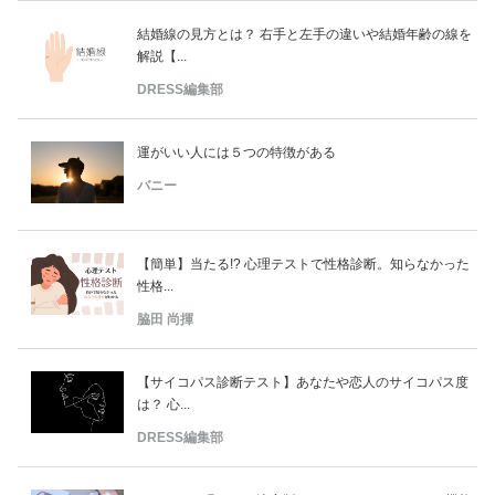
結婚線の見方とは？ 右手と左手の違いや結婚年齢の線を
解説【...
DRESS編集部
運がいい人には５つの特徴がある
バニー
【簡単】当たる!? 心理テストで性格診断。知らなかった
性格...
脇田 尚揮
【サイコパス診断テスト】あなたや恋人のサイコパス度
は？ 心...
DRESS編集部