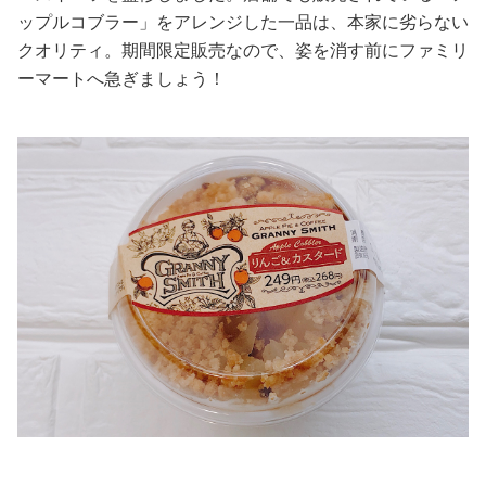
ップルコブラー」をアレンジした一品は、本家に劣らない
美容/健康
クオリティ。期間限定販売なので、姿を消す前にファミリ
ーマートへ急ぎましょう！
ワークスタイル
妊娠/出産/家族
ココロ/カラダ
グルメ
トラベル
カルチャー/エンタメ