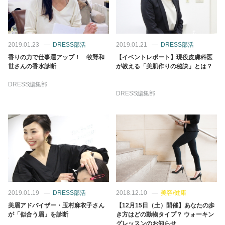
2019.01.23
DRESS部活
2019.01.21
DRESS部活
香りの力で仕事運アップ！ 牧野和
【イベントレポート】現役皮膚科医
世さんの香水診断
が教える「美肌作りの秘訣」とは？
DRESS編集部
DRESS編集部
2019.01.19
DRESS部活
2018.12.10
美容/健康
美眉アドバイザー・玉村麻衣子さん
【12月15日（土）開催】あなたの歩
が「似合う眉」を診断
き方はどの動物タイプ？ ウォーキン
グレッスンのお知らせ