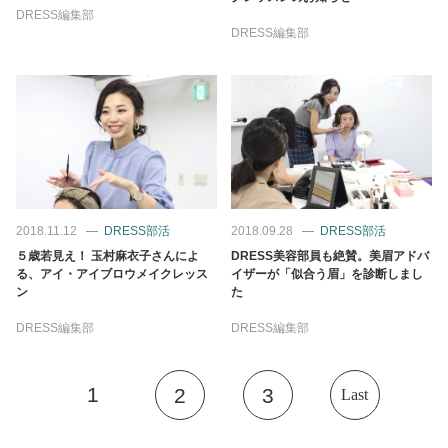
DRESS編集部
DRESS編集部
2018.11.12
DRESS部活
2018.09.28
DRESS部活
５歳若見え！ 玉村麻衣子さんによ
DRESS美容部員も絶賛。美眉アドバ
る、アイ・アイブロウメイクレッス
イザーが「似合う眉」を診断しまし
ン
た
DRESS編集部
DRESS編集部
1
2
3
Last