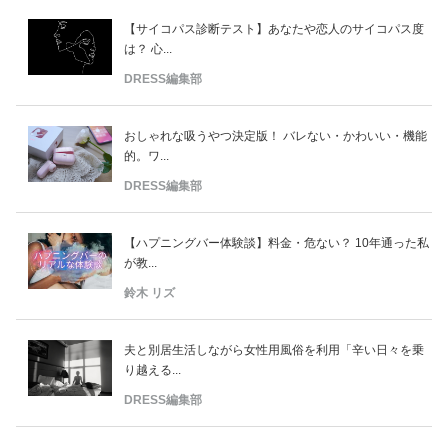
【サイコパス診断テスト】あなたや恋人のサイコパス度
は？ 心...
DRESS編集部
おしゃれな吸うやつ決定版！ バレない・かわいい・機能
的。ワ...
DRESS編集部
【ハプニングバー体験談】料金・危ない？ 10年通った私
が教...
鈴木 リズ
夫と別居生活しながら女性用風俗を利用「辛い日々を乗
り越える...
DRESS編集部