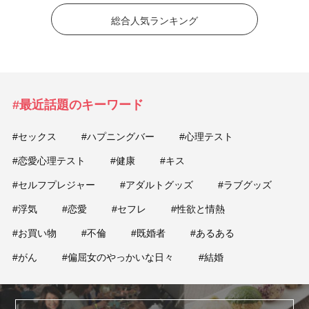
総合人気ランキング
#最近話題のキーワード
#セックス
#ハプニングバー
#心理テスト
#恋愛心理テスト
#健康
#キス
#セルフプレジャー
#アダルトグッズ
#ラブグッズ
#浮気
#恋愛
#セフレ
#性欲と情熱
#お買い物
#不倫
#既婚者
#あるある
#がん
#偏屈女のやっかいな日々
#結婚