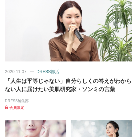
美容/健康
ワークスタイル
妊娠/出産/家族
ココロ/カラダ
2020.11.07
DRESS部活
「人生は平等じゃない」自分らしくの答えがわから
グルメ
ない人に届けたい美肌研究家・ソンミの言葉
DRESS編集部
トラベル
会員限定
カルチャー/エンタメ