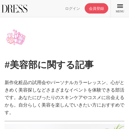
ログイン
会員登録
MENU
特集記事
#美容部に関する記事
DRESS部活
新作化粧品の試用会やパーソナルカラーレッスン、心がと
ライフスタイル
きめく美容探しなどさまざまなイベントを体験できる部活
です。あなたにぴったりのスキンケアやコスメに出会える
かも。自分らしく美容を楽しんでいきたい方におすすめで
ファッション
す。
恋愛/結婚/離婚