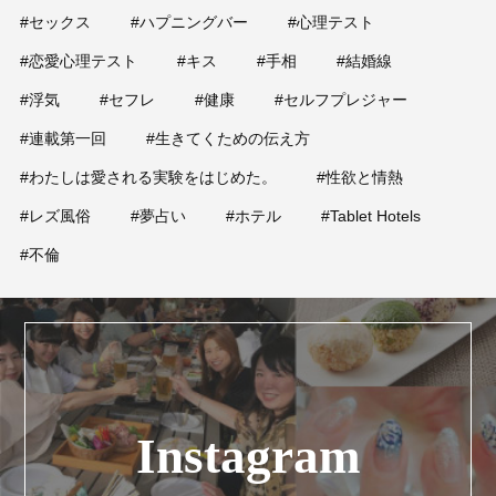
#セックス
#ハプニングバー
#心理テスト
#恋愛心理テスト
#キス
#手相
#結婚線
#浮気
#セフレ
#健康
#セルフプレジャー
#連載第一回
#生きてくための伝え方
#わたしは愛される実験をはじめた。
#性欲と情熱
#レズ風俗
#夢占い
#ホテル
#Tablet Hotels
#不倫
Instagram