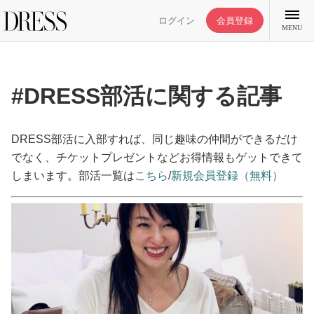
ログイン
会員登録
MENU
#DRESS部活に関する記事
特集記事
DRESS部活に入部すれば、同じ趣味の仲間ができるだけ
でなく、チケットプレゼントなどお得情報もゲットできて
しまいます。部活一覧は
こちら
/
新規会員登録（無料）
DRESS部活
ライフスタイル
ファッション
恋愛/結婚/離婚