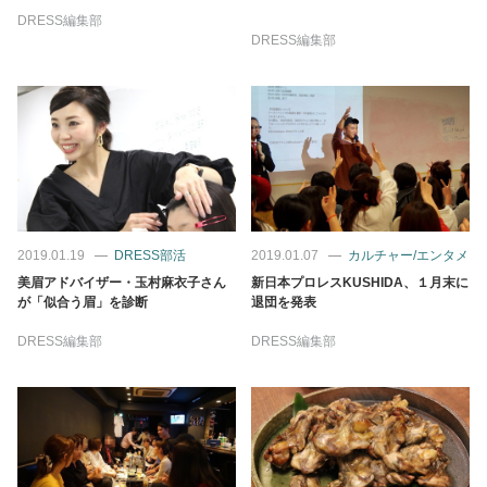
占い
DRESS編集部
DRESS編集部
性と愛
ゲーム
2019.01.19
DRESS部活
2019.01.07
カルチャー/エンタメ
美眉アドバイザー・玉村麻衣子さん
新日本プロレスKUSHIDA、１月末に
が「似合う眉」を診断
退団を発表
DRESS編集部
DRESS編集部