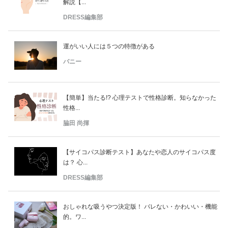
解説【...
DRESS編集部
運がいい人には５つの特徴がある
バニー
【簡単】当たる!? 心理テストで性格診断。知らなかった
性格...
脇田 尚揮
【サイコパス診断テスト】あなたや恋人のサイコパス度
は？ 心...
DRESS編集部
おしゃれな吸うやつ決定版！ バレない・かわいい・機能
的。ワ...