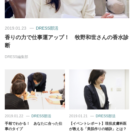
美容/健康
2019.01.23
DRESS部活
ワークスタイル
香りの力で仕事運アップ！ 牧野和世さんの香水診
断
妊娠/出産/家族
DRESS編集部
ココロ/カラダ
グルメ
トラベル
2019.01.22
DRESS部活
2019.01.21
DRESS部活
カルチャー/エンタメ
手相でわかる！ あなたに合った仕
【イベントレポート】現役皮膚科医
事のタイプ
が教える「美肌作りの秘訣」とは？