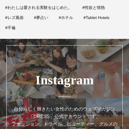
#わたしは愛される実験をはじめた。
#性欲と情熱
#レズ風俗
#夢占い
#ホテル
#Tablet Hotels
#不倫
Instagram
自分らしく輝きたい女性のためのウェブマガジン
「DRESS」公式アカウントです。
ファッション、トラベル、ビューティー、グルメの