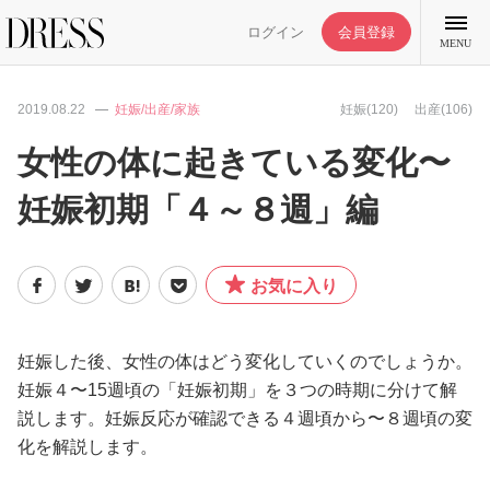
ログイン
会員登録
MENU
2019.08.22
妊娠/出産/家族
妊娠(120)
出産(106)
女性の体に起きている変化〜
妊娠初期「４～８週」編
特集記事
DRESS部活
お気に入り
ライフスタイル
妊娠した後、女性の体はどう変化していくのでしょうか。
妊娠４〜15週頃の「妊娠初期」を３つの時期に分けて解
ファッション
説します。妊娠反応が確認できる４週頃から〜８週頃の変
化を解説します。
恋愛/結婚/離婚