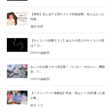
【簡単】当たる!? 心理テストで性格診断。知らなかった
性格...
脇田 尚揮
【サイコパス診断テスト】あなたや恋人のサイコパス度
は？ 心...
DRESS編集部
おしゃれな吸うやつ決定版！ バレない・かわいい・機能
的。ワ...
DRESS編集部
【ハプニングバー体験談】料金・危ない？ 10年通った私
が教...
鈴木 リズ