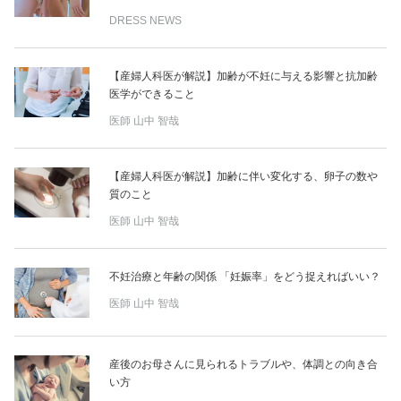
DRESS NEWS
【産婦人科医が解説】加齢が不妊に与える影響と抗加齢
医学ができること
医師
山中 智哉
【産婦人科医が解説】加齢に伴い変化する、卵子の数や
質のこと
医師
山中 智哉
不妊治療と年齢の関係 「妊娠率」をどう捉えればいい？
医師
山中 智哉
産後のお母さんに見られるトラブルや、体調との向き合
い方