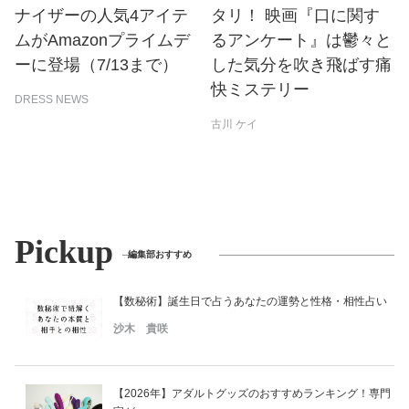
ナイザーの人気4アイテ
タリ！ 映画『口に関す
ムがAmazonプライムデ
るアンケート』は鬱々と
ーに登場（7/13まで）
した気分を吹き飛ばす痛
快ミステリー
DRESS NEWS
古川 ケイ
Pickup
編集部おすすめ
【数秘術】誕生日で占うあなたの運勢と性格・相性占い
沙木 貴咲
【2026年】アダルトグッズのおすすめランキング！専門