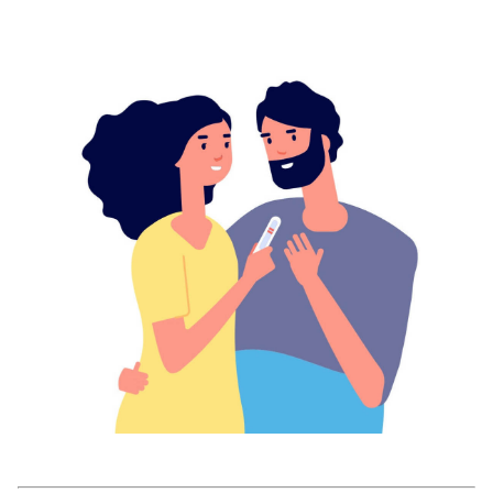
美容/健康
ワークスタイル
妊娠/出産/家族
ココロ/カラダ
グルメ
トラベル
カルチャー/エンタメ